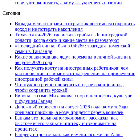
советуют экономить, а кому — укреплять позиции
Сегодня
Вклады меняют правила игры: как россиянам сохранить
доход и не потерять накопления
Тихая охота-2026: где искать грибы в Ленинградской
области, когда ехать и какие места не разочаруют
«Последний сигнал был в 04:26»: трагедия тюменской
семьи в Таиланде
Какие знаки зодиака ждут перемены в личной жизни в
августе 2026 года
Как получить квоту на иностранных работников: чем
квотирование отличается от разрешения на привлечение
иностранной рабочей силы
Что нужно срочно проверить на даче в конце июля,
чтобы сохранить урожай
Европа глазами Михалкова: спор о ценностях, культуре
и будущем Запада
Денежный гороскоп на август 2026 года: кому звёзды
обещают прибыль, а кому придётся беречь кошелёк
Банкам это невыгодно: экономист рассказал, как
быстрее всего закрыть ипотеку и сэкономить на
процентах
Рандеву с тросточкой: как изменилась жизнь Аллы