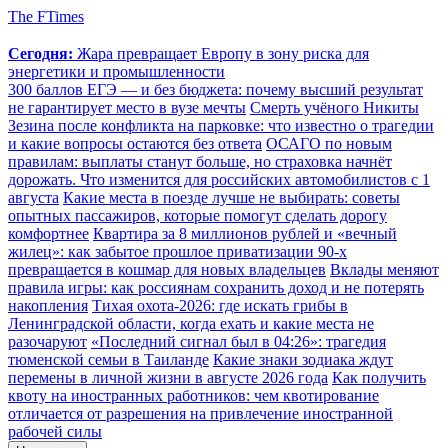
The FTimes
Сегодня:
Жара превращает Европу в зону риска для
энергетики и промышленности
300 баллов ЕГЭ — и без бюджета: почему высший результат
не гарантирует место в вузе мечты
Смерть учёного Никиты
Зезина после конфликта на парковке: что известно о трагедии
и какие вопросы остаются без ответа
ОСАГО по новым
правилам: выплаты станут больше, но страховка начнёт
дорожать. Что изменится для российских автомобилистов с 1
августа
Какие места в поезде лучше не выбирать: советы
опытных пассажиров, которые помогут сделать дорогу
комфортнее
Квартира за 8 миллионов рублей и «вечный
жилец»: как забытое прошлое приватизации 90-х
превращается в кошмар для новых владельцев
Вклады меняют
правила игры: как россиянам сохранить доход и не потерять
накопления
Тихая охота-2026: где искать грибы в
Ленинградской области, когда ехать и какие места не
разочаруют
«Последний сигнал был в 04:26»: трагедия
тюменской семьи в Таиланде
Какие знаки зодиака ждут
перемены в личной жизни в августе 2026 года
Как получить
квоту на иностранных работников: чем квотирование
отличается от разрешения на привлечение иностранной
рабочей силы