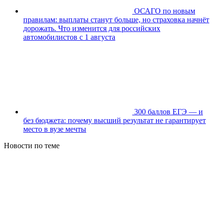
ОСАГО по новым
правилам: выплаты станут больше, но страховка начнёт
дорожать. Что изменится для российских
автомобилистов с 1 августа
300 баллов ЕГЭ — и
без бюджета: почему высший результат не гарантирует
место в вузе мечты
Новости по теме