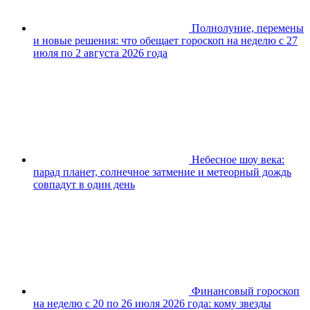
Полнолуние, перемены
и новые решения: что обещает гороскоп на неделю с 27
июля по 2 августа 2026 года
Небесное шоу века:
парад планет, солнечное затмение и метеорный дождь
совпадут в один день
Финансовый гороскоп
на неделю с 20 по 26 июля 2026 года: кому звезды