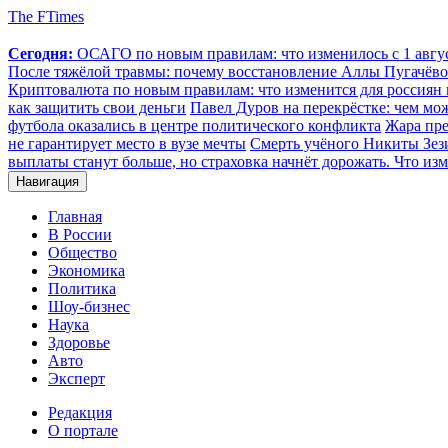
The FTimes
Сегодня:
ОСАГО по новым правилам: что изменилось с 1 август
После тяжёлой травмы: почему восстановление Аллы Пугачёвой
Криптовалюта по новым правилам: что изменится для россиян п
как защитить свои деньги
Павел Дуров на перекрёстке: чем мо
футбола оказались в центре политического конфликта
Жара пре
не гарантирует место в вузе мечты
Смерть учёного Никиты Зезин
выплаты станут больше, но страховка начнёт дорожать. Что изм
Навигация
Главная
В России
Общество
Экономика
Политика
Шоу-бизнес
Наука
Здоровье
Авто
Эксперт
Редакция
О портале