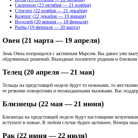
Скорпион (23 октября — 21 ноября)
Стрелец (22 ноября — 21 декабря)
Козерог (22 декабря — 19 января)
Водолей (20 января — 18 февраля)
Рыбы (19 февраля — 20 марта)
Овен (21 марта — 19 апреля)
Знак Овна попрощался с активным Марсом. Вы давно уже выпуст
обдуманных решений. Выходные посвятите родным и близким
Телец (20 апреля — 21 мая)
Тельцы на предстоящей неделе будут то нежными, то жесткими,
ее резкими поворотами и неожиданными вызовами. Вас поддерж
Близнецы (22 мая — 21 июня)
Близнецы на предстоящей неделе будут настоящими везунчикам
вступите в новые. В любом случае будьте активнее. Венера ока
Рак (22 июня — 22 июля)