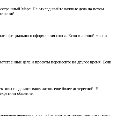
есстрашный Марс. Не откладывайте важные дела на потом.
решений.
 или официального оформления союза. Если в личной жизни
ветственные дела и проекты перенесите на другое время. Если
ективы и сделают вашу жизнь еще более интересной. На
рекратили общение.
инальные перемены в вашей жизни, к которым приложат руку