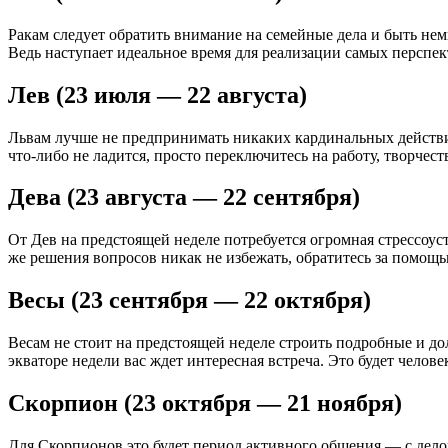
Ракам следует обратить внимание на семейные дела и быть не
Ведь наступает идеальное время для реализации самых персп
Лев (23 июля — 22 августа)
Львам лучше не предпринимать никаких кардинальных действи
что-либо не ладится, просто переключитесь на работу, творчеств
Дева (23 августа — 22 сентября)
От Дев на предстоящей неделе потребуется огромная стрессоуст
же решения вопросов никак не избежать, обратитесь за помо
Весы (23 сентября — 22 октября)
Весам не стоит на предстоящей неделе строить подробные и д
экваторе недели вас ждет интересная встреча. Это будет челов
Скорпион (23 октября — 21 ноября)
Для Скорпионов это будет период активного общения — с дел