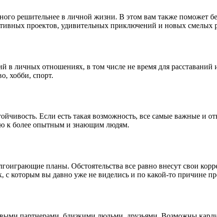
много решительнее в личной жизни. В этом вам также поможет б
ективных проектов, удивительных приключений и новых смелых 
й в личных отношениях, в том числе не время для расставаний
о, хобби, спорт.
ойчивость. Если есть такая возможность, все самые важные и от
щью к более опытным и знающим людям.
олгоиграющие планы. Обстоятельства все равно внесут свои корр
ек, с которым вы давно уже не виделись и по какой-то причине п
овыми партнерами, близкими людьми, друзьями. Возможны кард