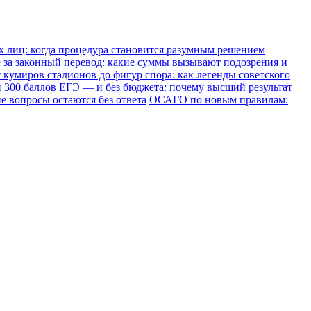
х лиц: когда процедура становится разумным решением
е за законный перевод: какие суммы вызывают подозрения и
 кумиров стадионов до фигур спора: как легенды советского
и
300 баллов ЕГЭ — и без бюджета: почему высший результат
е вопросы остаются без ответа
ОСАГО по новым правилам: