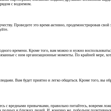
 рядом с водоемом.
честву. Проведите это время активно, продемонстрировав свой
уйте.
одного времени. Кроме того, вам можно и нужно воспользоватьс
связанные с ним организационные моменты. По крайней мере, хо
людьми. Вам будет приятно и легко общаться. Кроме того, вы о
сь с вредными привычками, правильно питайтесь, вовремя ложит
 родных и близких людей. И, конечно же, побольше позитивны