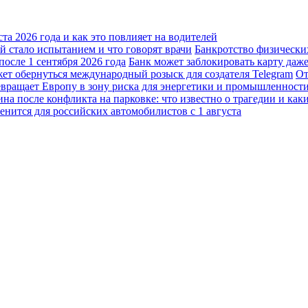
а 2026 года и как это повлияет на водителей
 стало испытанием и что говорят врачи
Банкротство физически
осле 1 сентября 2026 года
Банк может заблокировать карту даж
жет обернуться международный розыск для создателя Telegram
От
вращает Европу в зону риска для энергетики и промышленност
а после конфликта на парковке: что известно о трагедии и каки
енится для российских автомобилистов с 1 августа