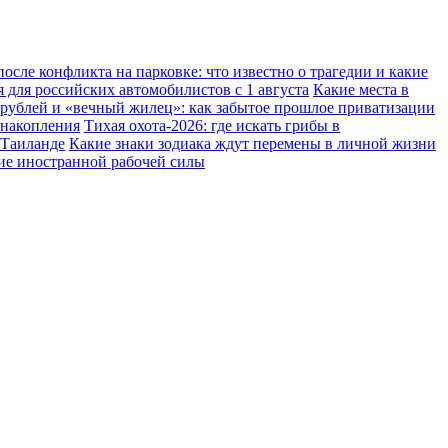
осле конфликта на парковке: что известно о трагедии и какие
 для российских автомобилистов с 1 августа
Какие места в
 рублей и «вечный жилец»: как забытое прошлое приватизации
 накопления
Тихая охота-2026: где искать грибы в
 Таиланде
Какие знаки зодиака ждут перемены в личной жизни
ние иностранной рабочей силы