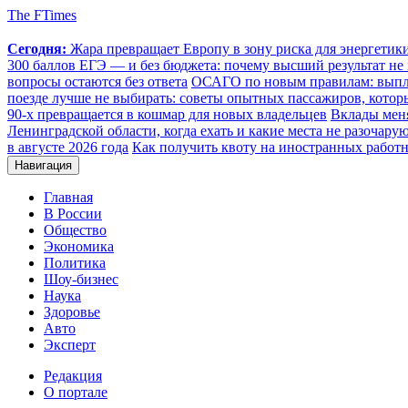
The FTimes
Сегодня:
Жара превращает Европу в зону риска для энергети
300 баллов ЕГЭ — и без бюджета: почему высший результат не 
вопросы остаются без ответа
ОСАГО по новым правилам: выплат
поезде лучше не выбирать: советы опытных пассажиров, котор
90-х превращается в кошмар для новых владельцев
Вклады меня
Ленинградской области, когда ехать и какие места не разочару
в августе 2026 года
Как получить квоту на иностранных работн
Навигация
Главная
В России
Общество
Экономика
Политика
Шоу-бизнес
Наука
Здоровье
Авто
Эксперт
Редакция
О портале