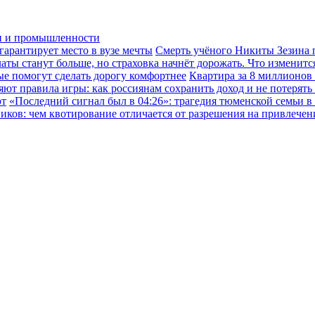
ки и промышленности
гарантирует место в вузе мечты
Смерть учёного Никиты Зезина п
ы станут больше, но страховка начнёт дорожать. Что изменится
ые помогут сделать дорогу комфортнее
Квартира за 8 миллионов
ют правила игры: как россиянам сохранить доход и не потерять
ют
«Последний сигнал был в 04:26»: трагедия тюменской семьи в
иков: чем квотирование отличается от разрешения на привлече