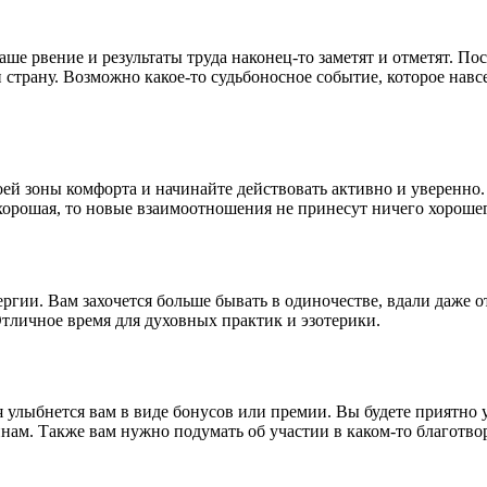
аше рвение и результаты труда наконец-то заметят и отметят. По
 страну. Возможно какое-то судьбоносное событие, которое навс
ей зоны комфорта и начинайте действовать активно и уверенно. 
хорошая, то новые взаимоотношения не принесут ничего хорошег
ргии. Вам захочется больше бывать в одиночестве, вдали даже о
Отличное время для духовных практик и эзотерики.
я улыбнется вам в виде бонусов или премии. Вы будете приятно
нам. Также вам нужно подумать об участии в каком-то благотво