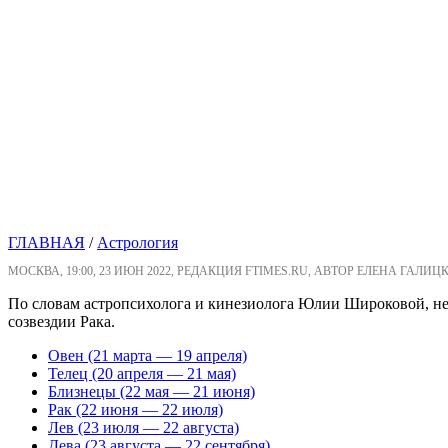
ГЛАВНАЯ
/
Астрология
МОСКВА, 19:00, 23 ИЮН 2022, РЕДАКЦИЯ FTIMES.RU, АВТОР ЕЛЕНА ГАЛИЦ
По словам астропсихолога и кинезиолога Юлии Широковой, нед
созвездии Рака.
Овен (21 марта — 19 апреля)
Телец (20 апреля — 21 мая)
Близнецы (22 мая — 21 июня)
Рак (22 июня — 22 июля)
Лев (23 июля — 22 августа)
Дева (23 августа — 22 сентября)