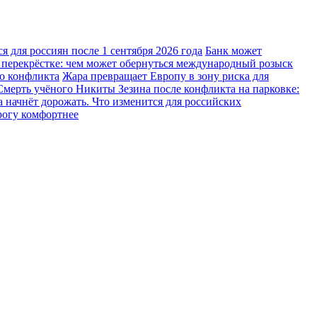
 для россиян после 1 сентября 2026 года
Банк может
 перекрёстке: чем может обернуться международный розыск
го конфликта
Жара превращает Европу в зону риска для
Смерть учёного Никиты Зезина после конфликта на парковке:
 начнёт дорожать. Что изменится для российских
рогу комфортнее