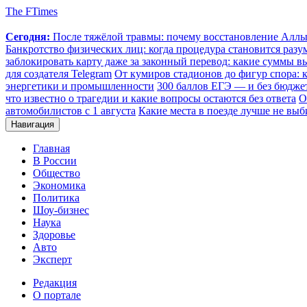
The FTimes
Сегодня:
После тяжёлой травмы: почему восстановление Аллы 
Банкротство физических лиц: когда процедура становится ра
заблокировать карту даже за законный перевод: какие суммы в
для создателя Telegram
От кумиров стадионов до фигур спора: к
энергетики и промышленности
300 баллов ЕГЭ — и без бюджет
что известно о трагедии и какие вопросы остаются без ответа
О
автомобилистов с 1 августа
Какие места в поезде лучше не выб
Навигация
Главная
В России
Общество
Экономика
Политика
Шоу-бизнес
Наука
Здоровье
Авто
Эксперт
Редакция
О портале