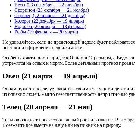
Весы (23 сентября — 22 октября)
Скорпион (23 октября — 21 ноября)
Стрелец (22 ноября — 21 декабря)
Козерог (22 декабря — 19 января)
Водолей (20 января — 18 февраля)
Рыбы (19 февраля — 20 марта)
Не удивляйтесь, если на предстоящей неделе будет наблюдать
покупки и оформления недвижимости.
Особенная активность придет к Овнам и Стрельцам, а Водолеи
устремятся на отдых к морям. Более детальный прогноз проа
Овен (21 марта — 19 апреля)
Овнам нужно как следует заняться своими текущими делами и ст
из близких людей. Чья-то безответственность неприятно вас уд
Телец (20 апреля — 21 мая)
Тельцов ожидает профессиональный рост и развитие. В это врем
Поезжайте все вместе на дачу или на пикник на природу.