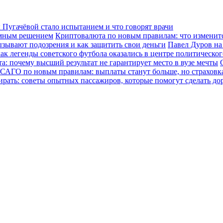
Пугачёвой стало испытанием и что говорят врачи
зумным решением
Криптовалюта по новым правилам: что изменится
ызывают подозрения и как защитить свои деньги
Павел Дуров на
ак легенды советского футбола оказались в центре политическо
а: почему высший результат не гарантирует место в вузе мечты
САГО по новым правилам: выплаты станут больше, но страховка
ирать: советы опытных пассажиров, которые помогут сделать до