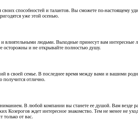
 своих способностей и талантов. Вы сможете по-настоящему уд
ригодятся уже этой осенью.
и и влиятельными людьми. Выходные принесут вам интересные л
те осторожны и не открывайте полностью душу.
ий в своей семье. В последнее время между вами и вашими род
то получится отлично.
иманием. В любой компании вы станете ее душой. Вам везде ра
х Козерогов ждет интересное знакомство. Тем не менее не уход
 только от вас.