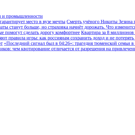
ки и промышленности
гарантирует место в вузе мечты
Смерть учёного Никиты Зезина п
ы станут больше, но страховка начнёт дорожать. Что изменится
ые помогут сделать дорогу комфортнее
Квартира за 8 миллионов
ют правила игры: как россиянам сохранить доход и не потерять
ют
«Последний сигнал был в 04:26»: трагедия тюменской семьи в
иков: чем квотирование отличается от разрешения на привлече