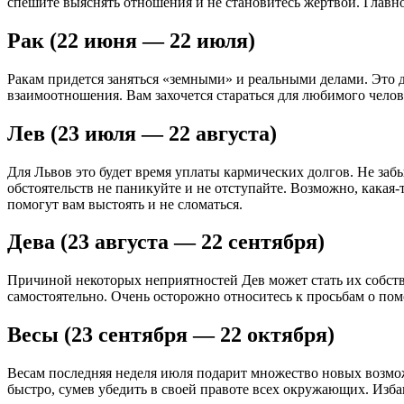
спешите выяснять отношения и не становитесь жертвой. Главное
Рак (22 июня — 22 июля)
Ракам придется заняться «земными» и реальными делами. Это 
взаимоотношения. Вам захочется стараться для любимого чело
Лев (23 июля — 22 августа)
Для Львов это будет время уплаты кармических долгов. Не заб
обстоятельств не паникуйте и не отступайте. Возможно, какая-
помогут вам выстоять и не сломаться.
Дева (23 августа — 22 сентября)
Причиной некоторых неприятностей Дев может стать их собстве
самостоятельно. Очень осторожно относитесь к просьбам о п
Весы (23 сентября — 22 октября)
Весам последняя неделя июля подарит множество новых возможн
быстро, сумев убедить в своей правоте всех окружающих. Изба