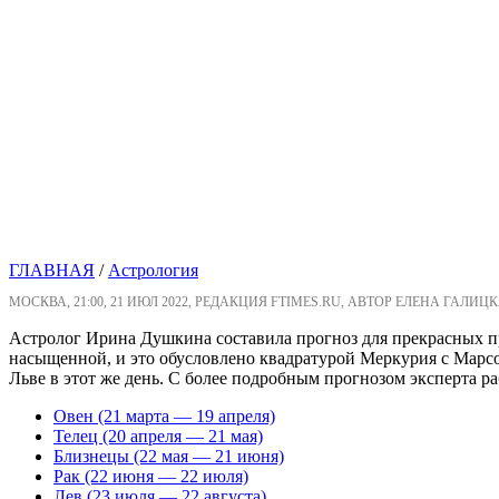
ГЛАВНАЯ
/
Астрология
МОСКВА, 21:00, 21 ИЮЛ 2022, РЕДАКЦИЯ FTIMES.RU, АВТОР ЕЛЕНА ГАЛИЦК
Астролог Ирина Душкина составила прогноз для прекрасных пр
насыщенной, и это обусловлено квадратурой Меркурия с Марс
Льве в этот же день. С более подробным прогнозом эксперта 
Овен (21 марта — 19 апреля)
Телец (20 апреля — 21 мая)
Близнецы (22 мая — 21 июня)
Рак (22 июня — 22 июля)
Лев (23 июля — 22 августа)