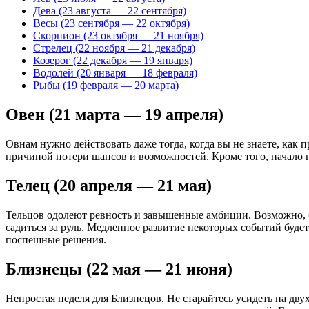
Дева (23 августа — 22 сентября)
Весы (23 сентября — 22 октября)
Скорпион (23 октября — 21 ноября)
Стрелец (22 ноября — 21 декабря)
Козерог (22 декабря — 19 января)
Водолей (20 января — 18 февраля)
Рыбы (19 февраля — 20 марта)
Овен (21 марта — 19 апреля)
Овнам нужно действовать даже тогда, когда вы не знаете, как 
причиной потери шансов и возможностей. Кроме того, начало 
Телец (20 апреля — 21 мая)
Тельцов одолеют ревность и завышенные амбиции. Возможно, 
садиться за руль. Медленное развитие некоторых событий буде
поспешные решения.
Близнецы (22 мая — 21 июня)
Непростая неделя для Близнецов. Не старайтесь усидеть на дву