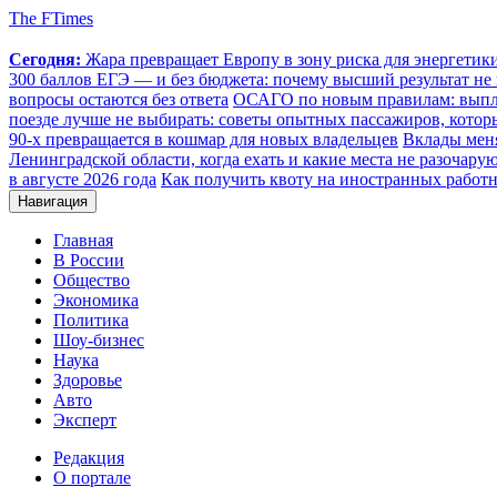
The FTimes
Сегодня:
Жара превращает Европу в зону риска для энергети
300 баллов ЕГЭ — и без бюджета: почему высший результат не 
вопросы остаются без ответа
ОСАГО по новым правилам: выплат
поезде лучше не выбирать: советы опытных пассажиров, котор
90-х превращается в кошмар для новых владельцев
Вклады меня
Ленинградской области, когда ехать и какие места не разочару
в августе 2026 года
Как получить квоту на иностранных работн
Навигация
Главная
В России
Общество
Экономика
Политика
Шоу-бизнес
Наука
Здоровье
Авто
Эксперт
Редакция
О портале