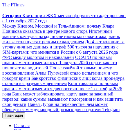
The FTimes
Сегодня:
Квитанции ЖКХ меняют формат: что ждёт россиян
с 1 сентября 2027 года
Между Киевом, Москвой и Тель-Авивом: почему Клара
Новикова оказалась в центре нового спора
Ипотечный
маятник качнулся назад: после июньского ажиотажа рынок
жилья столкнулся с резким охлаждением
До 4 лет колонии за
утечку личных данных и штраф 500 тысяч за нарушения с
SIM-картами: что меняется в России с 6 августа 2026 года
ФРС между молотом и наковальней
ОСАГО по новым
правилам: что изменилось с 1 августа 2026 года и как это
повлияет на водителей
После тяжёлой травмы: почему
восстановление Аллы Пугачёвой стало испытанием и что
говорят врачи
Банкротство физических лиц: когда процедура
становится разумным решением
Криптовалюта по новым
правилам: что изменится для россиян после 1 сентября 2026
года
Банк может заблокировать карту даже за законный
перевод: какие суммы вызывают подозрения и как защитить
свои деньги
Павел Дуров на перекрёстке: чем может
обернуться международный розыск для создателя Telegram
Навигация
Главная