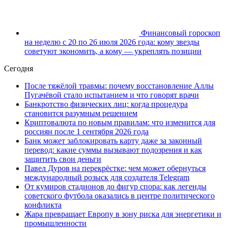
Финансовый гороскоп
на неделю с 20 по 26 июля 2026 года: кому звезды
советуют экономить, а кому — укреплять позиции
Сегодня
После тяжёлой травмы: почему восстановление Аллы
Пугачёвой стало испытанием и что говорят врачи
Банкротство физических лиц: когда процедура
становится разумным решением
Криптовалюта по новым правилам: что изменится для
россиян после 1 сентября 2026 года
Банк может заблокировать карту даже за законный
перевод: какие суммы вызывают подозрения и как
защитить свои деньги
Павел Дуров на перекрёстке: чем может обернуться
международный розыск для создателя Telegram
От кумиров стадионов до фигур спора: как легенды
советского футбола оказались в центре политического
конфликта
Жара превращает Европу в зону риска для энергетики и
промышленности