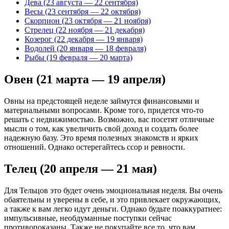
Дева (23 августа — 22 сентября)
Весы (23 сентября — 22 октября)
Скорпион (23 октября — 21 ноября)
Стрелец (22 ноября — 21 декабря)
Козерог (22 декабря — 19 января)
Водолей (20 января — 18 февраля)
Рыбы (19 февраля — 20 марта)
Овен (21 марта — 19 апреля)
Овны на предстоящей неделе займутся финансовыми и
материальными вопросами. Кроме того, придется что-то
решать с недвижимостью. Возможно, вас посетят отличные
мысли о том, как увеличить свой доход и создать более
надежную базу. Это время полезных знакомств и ярких
отношений. Однако остерегайтесь ссор и ревности.
Телец (20 апреля — 21 мая)
Для Тельцов это будет очень эмоциональная неделя. Вы очень
обаятельны и уверены в себе, и это привлекает окружающих,
а также к вам легко идут деньги. Однако будьте поаккуратнее:
импульсивные, необдуманные поступки сейчас
противопоказаны. Также не покупайте все то, что вам