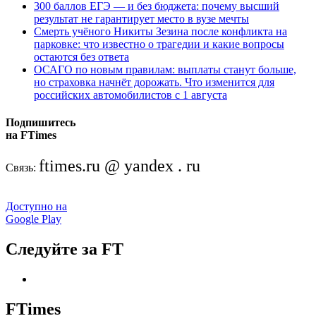
300 баллов ЕГЭ — и без бюджета: почему высший
результат не гарантирует место в вузе мечты
Смерть учёного Никиты Зезина после конфликта на
парковке: что известно о трагедии и какие вопросы
остаются без ответа
ОСАГО по новым правилам: выплаты станут больше,
но страховка начнёт дорожать. Что изменится для
российских автомобилистов с 1 августа
Подпишитесь
на FTimes
ftimes.ru @ yandex . ru
Связь:
Доступно на
Google Play
Следуйте за FT
FTimes