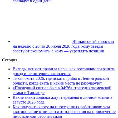
совпадут в один день
Финансовый гороскоп
на неделю с 20 по 26 июля 2026 года: кому звезды
советуют экономить, а кому — укреплять позиции
Сегодня
Вклады меняют правила игры: как россиянам сохранить
доход и не потерять накопления
Тихая охота-2026: где искать грибы в Ленинградской
области, когда ехать и какие места не разочаруют
«Последний сигнал был в 04:26»: трагедия тюменской
семьи в Таиланде
Какие знаки зодиака ждут перемены в личной жизни в
августе 2026 года
Как получить квоту на иностранных работников: чем
квотирование отличается от разрешения на привлечение
иностранной рабочей силы