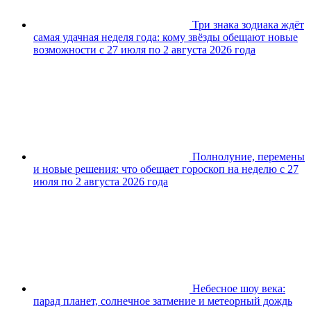
Три знака зодиака ждёт
самая удачная неделя года: кому звёзды обещают новые
возможности с 27 июля по 2 августа 2026 года
Полнолуние, перемены
и новые решения: что обещает гороскоп на неделю с 27
июля по 2 августа 2026 года
Небесное шоу века:
парад планет, солнечное затмение и метеорный дождь