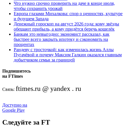
Что нужно срочно проверить на даче в конце июля,
чтобы сохранить урожай
Европа глазами Михалкова: спор о ценностях, культуре
и будущем Запада
Денежный гороскоп на август 2026 года: кому звёзды
обещают прибыль, а кому придётся беречь кошелёк
Банкам это невыгодно: экономист рассказал, как
быстрее всего закрыть ипотеку и сэкономить на
процентах
Рандеву с тросточкой: как изменилась жизнь Аллы
Пугачёвой и почему Максим Галкин оказался главным
добытчиком семьи за границей
Подпишитесь
на FTimes
ftimes.ru @ yandex . ru
Связь:
Доступно на
Google Play
Следуйте за FT