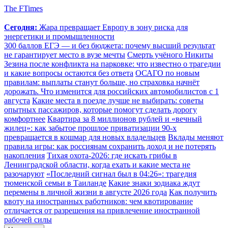
The FTimes
Сегодня:
Жара превращает Европу в зону риска для
энергетики и промышленности
300 баллов ЕГЭ — и без бюджета: почему высший результат
не гарантирует место в вузе мечты
Смерть учёного Никиты
Зезина после конфликта на парковке: что известно о трагедии
и какие вопросы остаются без ответа
ОСАГО по новым
правилам: выплаты станут больше, но страховка начнёт
дорожать. Что изменится для российских автомобилистов с 1
августа
Какие места в поезде лучше не выбирать: советы
опытных пассажиров, которые помогут сделать дорогу
комфортнее
Квартира за 8 миллионов рублей и «вечный
жилец»: как забытое прошлое приватизации 90-х
превращается в кошмар для новых владельцев
Вклады меняют
правила игры: как россиянам сохранить доход и не потерять
накопления
Тихая охота-2026: где искать грибы в
Ленинградской области, когда ехать и какие места не
разочаруют
«Последний сигнал был в 04:26»: трагедия
тюменской семьи в Таиланде
Какие знаки зодиака ждут
перемены в личной жизни в августе 2026 года
Как получить
квоту на иностранных работников: чем квотирование
отличается от разрешения на привлечение иностранной
рабочей силы