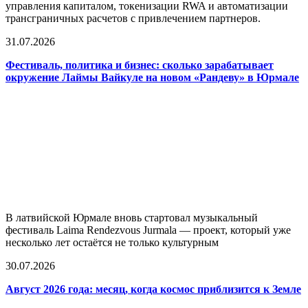
управления капиталом, токенизации RWA и автоматизации
трансграничных расчетов с привлечением партнеров.
31.07.2026
Фестиваль, политика и бизнес: сколько зарабатывает
окружение Лаймы Вайкуле на новом «Рандеву» в Юрмале
В латвийской Юрмале вновь стартовал музыкальный
фестиваль Laima Rendezvous Jurmala — проект, который уже
несколько лет остаётся не только культурным
30.07.2026
Август 2026 года: месяц, когда космос приблизится к Земле