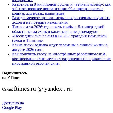
Квартира за 8 миллионов рублей и «вечный жилец»: как
забытое прошлое приватизации 90-х превращается в
кошмар для новых владельцев
Вклады меняют правила игры: как россиянам сохранить
доход и не потерять накопления
Тихая охота-2026: где искать грибы в Ленинградской
области, когда ехать и какие места не разочаруют
«Последний сигнал был в 04:26»: трагедия тюменской
семьи в Таиланде
Какие знаки зодиака ждут перемены в личной жизни в
августе 2026 года
Как получить квоту на иностранных работников: чем
квотирование отличается от разрешения на привлечение
иностранной рабочей силы
Подпишитесь
на FTimes
ftimes.ru @ yandex . ru
Связь:
Доступно на
Google Play