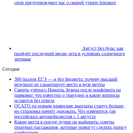
снов предупреждают нас о скорой утрате близких
Август без бурь: как
пройдёт последний месяц лета в условиях солнечного
затишья
Сегодня
300 баллов ЕГЭ — и без бюджета: почему высший
результат не гарантирует место в вузе мечты
Смерть учёного Никиты Зезина после конфликта на
парковке: что известно о трагедии и какие вопросы
остаются без ответа
ОСАГО по новым правилам: выплаты станут больше,
но страховка начнёт дорожать. Что изменится для
российских автомобилистов с 1 августа
Какие места в поезде лучше не выбирать: советы
опытных пассажиров, которые помогут сделать дорогу
комфортнее