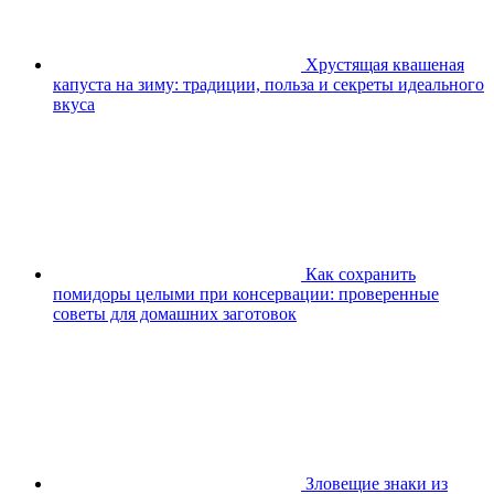
Хрустящая квашеная
капуста на зиму: традиции, польза и секреты идеального
вкуса
Как сохранить
помидоры целыми при консервации: проверенные
советы для домашних заготовок
Зловещие знаки из