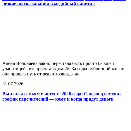
резкие высказывания в медийный капитал
Алёна Водонаева давно перестала быть просто бывшей
участницей телепроекта «Дом-2». За годы публичной жизни
она прошла путь от реалити-звезды до
31.07.2026
Выплаты семьям в августе 2026 года: Соцфонд изменил
график перечислений — кому и когда придут деньги