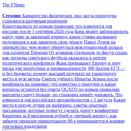
The FTimes
Сегодня:
Банкротство физических лиц: когда процедура
становится разумным решением
Криптовалюта по новым правилам: что изменится для
россиян после 1 сентября 2026 года
Банк может заблокировать
карту даже за законный перевод: какие суммы вызывают
подозрения и как защитить свои деньги
Павел Дуров на
перекрёстке: чем может обернуться международный розыск
для создателя Telegram
От кумиров стадионов до фигур спора:
как легенды советского футбола оказались в центре
политического конфликта
Жара превращает Европу в зону
риска для энергетики и промышленности
300 баллов ЕГЭ —
и без бюджета: почему высший результат не гарантирует
место в вузе мечты
Смерть учёного Никиты Зезина после
конфликта на парковке: что известно о трагедии и какие
вопросы остаются без ответа
ОСАГО по новым правилам:
выплаты станут больше, но страховка начнёт дорожать. Что
изменится для российских автомобилистов с 1 августа
Какие
места в поезде лучше не выбирать: советы опытных
пассажиров, которые помогут сделать дорогу комфортнее
Квартира за 8 миллионов рублей и «вечный жилец»: как
забытое прошлое приватизации 90-х превращается в кошмар
для новых владельцев