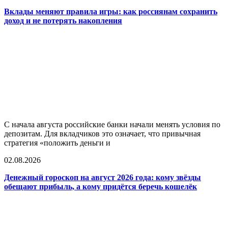
Вклады меняют правила игры: как россиянам сохранить
доход и не потерять накопления
С начала августа российские банки начали менять условия по
депозитам. Для вкладчиков это означает, что привычная
стратегия «положить деньги и
02.08.2026
Денежный гороскоп на август 2026 года: кому звёзды
обещают прибыль, а кому придётся беречь кошелёк