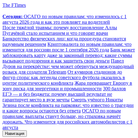
The FTimes
Сегодня:
ОСАГО по новым правилам: что изменилось с 1
августа 2026 года и как это повлияет на водителей
После тяжёлой травмы: почему восстановление Аллы
Пугачёвой стало испытанием и что говорят врачи
Банкротство физических лиц: когда процедура становится
разумным решением
Криптовалюта по новым правилам: что
изменится для россиян после 1 сентября 2026 года
Банк может
заблокировать карту даже за законный перевод: какие суммы
вызывают подозрения и как защитить свои деньги
Павел
Дуров на перекрёстке: чем может обернуться международный
розыск для создателя Telegram
От кумиров стадионов до
фигур спора: как легенды советского футбола оказались в
центре политического конфликта
Жара превращает Европу в
зону риска для энергетики и промышленности
300 баллов
ЕГЭ — и без бюджета: почему высший результат не
гарантирует место в вузе мечты
Смерть учёного Никиты
Зезина после конфликта на парковке: что известно о трагедии
и какие вопросы остаются без ответа
ОСАГО по новым
правилам: выплаты станут больше, но страховка начнёт
дорожать. Что изменится для российских автомобилистов с 1
августа
Навигация