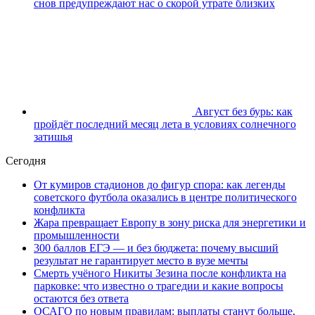
снов предупреждают нас о скорой утрате близких
Август без бурь: как
пройдёт последний месяц лета в условиях солнечного
затишья
Сегодня
От кумиров стадионов до фигур спора: как легенды
советского футбола оказались в центре политического
конфликта
Жара превращает Европу в зону риска для энергетики и
промышленности
300 баллов ЕГЭ — и без бюджета: почему высший
результат не гарантирует место в вузе мечты
Смерть учёного Никиты Зезина после конфликта на
парковке: что известно о трагедии и какие вопросы
остаются без ответа
ОСАГО по новым правилам: выплаты станут больше,