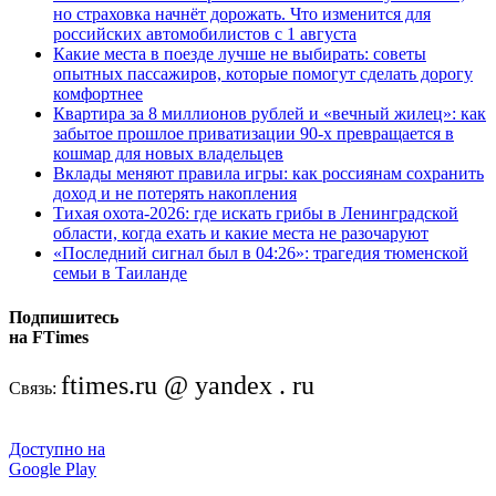
но страховка начнёт дорожать. Что изменится для
российских автомобилистов с 1 августа
Какие места в поезде лучше не выбирать: советы
опытных пассажиров, которые помогут сделать дорогу
комфортнее
Квартира за 8 миллионов рублей и «вечный жилец»: как
забытое прошлое приватизации 90-х превращается в
кошмар для новых владельцев
Вклады меняют правила игры: как россиянам сохранить
доход и не потерять накопления
Тихая охота-2026: где искать грибы в Ленинградской
области, когда ехать и какие места не разочаруют
«Последний сигнал был в 04:26»: трагедия тюменской
семьи в Таиланде
Подпишитесь
на FTimes
ftimes.ru @ yandex . ru
Связь:
Доступно на
Google Play