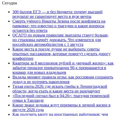
Сегодня
300 баллов ЕГЭ — и без бюджета: почему высший
результат не гарантирует место в вузе мечты
Смерть учёного Никиты Зезина после конфликта на
парковке: что известно о трагедии и какие вопросы
остаются без ответа
ОСАГО по новым правилам: выплаты станут больше,
но страховка начнёт дорожать. Что изменится для
российских автомобилистов с 1 августа
Какие места в поезде лучше не выбирать: советы
опытных пассажиров, которые помогут сделать дорогу
комфортнее
Квартира за 8 миллионов рублей и «вечный жилец»: как
забытое прошлое приватизации 90-х превращается в
кошмар для новых владельцев
Вклады меняют правила игры: как россиянам сохранить
доход и не потерять накопления
Тихая охота-2026: где искать грибы в Ленинградской
области, когда ехать и какие места не разочаруют
«Последний сигнал был в 04:26»: трагедия тюменской
семьи в Таиланде
Какие знаки зодиака ждут перемены в личной жизни в
августе 2026 года
Как получить квоту на иностранных работников: чем