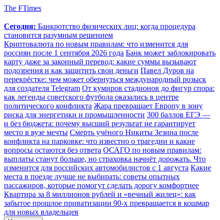
The FTimes
Сегодня:
Банкротство физических лиц: когда процедура
становится разумным решением
Криптовалюта по новым правилам: что изменится для
россиян после 1 сентября 2026 года
Банк может заблокировать
карту даже за законный перевод: какие суммы вызывают
подозрения и как защитить свои деньги
Павел Дуров на
перекрёстке: чем может обернуться международный розыск
для создателя Telegram
От кумиров стадионов до фигур спора:
как легенды советского футбола оказались в центре
политического конфликта
Жара превращает Европу в зону
риска для энергетики и промышленности
300 баллов ЕГЭ —
и без бюджета: почему высший результат не гарантирует
место в вузе мечты
Смерть учёного Никиты Зезина после
конфликта на парковке: что известно о трагедии и какие
вопросы остаются без ответа
ОСАГО по новым правилам:
выплаты станут больше, но страховка начнёт дорожать. Что
изменится для российских автомобилистов с 1 августа
Какие
места в поезде лучше не выбирать: советы опытных
пассажиров, которые помогут сделать дорогу комфортнее
Квартира за 8 миллионов рублей и «вечный жилец»: как
забытое прошлое приватизации 90-х превращается в кошмар
для новых владельцев