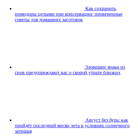
Как сохранить
помидоры целыми при консервации: проверенные
советы для домашних заготовок
Зловещие знаки из
снов предупреждают нас о скорой утрате близких
Август без бурь: как
пройдёт последний месяц лета в условиях солнечного
затишья