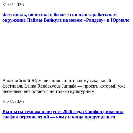
31.07.2026
Фестиваль, политика и бизнес: сколько зарабатывает
окружение Лаймы Вайкуле на новом «Рандеву» в Юрмале
В латвийской Юрмале вновь стартовал музыкальный
фестиваль Laima Rendezvous Jurmala — проект, который уже
несколько лет остаётся не только культурным
31.07.2026
Выплаты семьям в августе 2026 года: Соцфонд изменил
график перечислений — кому и когда придут деньги