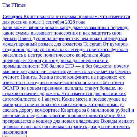
The FTimes
Сегодня:
Криптовалюта по новым правилам: что изменится
для россиян после 1 сентября 2026 года
Банк может заблокировать карту даже за законный перевод:
какие суммы вызывают подозрения и как защитить свои
деньги
Павел Дуров на перекрёстке: чем может обернуться
международный розыск для создателя Telegram
От кумиров
стадионов до фигур спора: как легенды советского футбола
оказались в центре политического конфликта
Жара
превращает Европу в зону риска для энергетики и
промышленности
300 баллов ЕГЭ — и без бюджета: почему
высший результат не гарантирует место в вузе мечты
Смерть
учёного Никиты Зезина после конфликта на парковке: что
известно о трагедии и какие вопросы остаются без ответа
ОСАГО по новым правилам: выплаты станут больше, но
страховка начнёт дорожать. Что изменится для российских
автомобилистов с 1 августа
Какие места в поезде лучше не
выбирать: советы опытных пассажиров, которые помогут
сделать дорогу комфортнее
Квартира за 8 миллионов рублей и
«вечный жилец»: как забытое прошлое приватизации 90-х
превращается в кошмар для новых владельцев
Вклады меняют
правила игры: как россиянам сохранить доход и не потерять
накопления