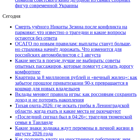
фигур современной Украины
Сегодня
Смерть учёного Никиты Зезина после конфликта на
парковке: что известно о трагедии и какие вопросы
остаются без ответа
ОСАГО по новым правилам: выплаты станут больше,
но страховка начнёт дорожать. Что изменится для
российских автомобилистов с 1 августа
Какие места в поезде лучше не выбирать: советы
опытных пассажиров, которые помогут сделать дорогу
комфортнее
Квартира за 8 миллионов рублей и «вечный жилец»: как
забытое прошлое приватизации 90-х превращается в
кошмар для новых владельцев
Вклады меняют правила игры: как россиянам сохранить
доход и не потерять накопления
Тихая охота-2026: где искать грибы в Ленинградской
области, когда ехать и какие места не разочаруют
«Последний сигнал был в 04:26»: трагедия тюменской
семьи в Таиланде
Какие знаки зодиака ждут перемены в личной жизни в
августе 2026 года
Как получить квоту на иностранных работников: чем