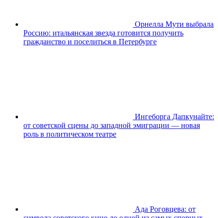
Орнелла Мути выбрала
Россию: итальянская звезда готовится получить
гражданство и поселиться в Петербурге
Ингеборга Дапкунайте:
от советской сцены до западной эмиграции — новая
роль в политическом театре
Ада Роговцева: от
символа советского кино до одной из самых спорных