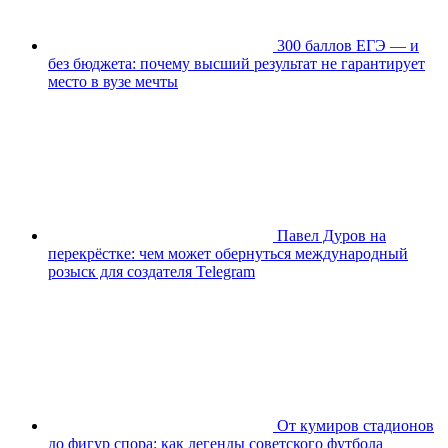
300 баллов ЕГЭ — и
без бюджета: почему высший результат не гарантирует
место в вузе мечты
Павел Дуров на
перекрёстке: чем может обернуться международный
розыск для создателя Telegram
От кумиров стадионов
до фигур спора: как легенды советского футбола