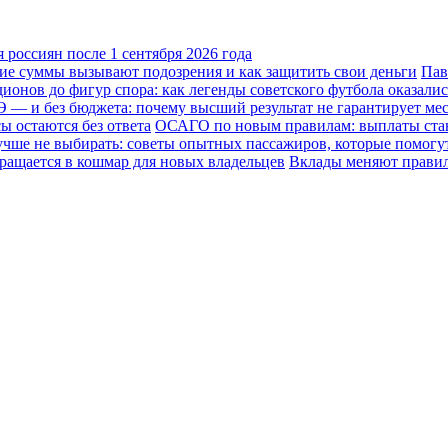
россиян после 1 сентября 2026 года
кие суммы вызывают подозрения и как защитить свои деньги
Пав
ионов до фигур спора: как легенды советского футбола оказали
Э — и без бюджета: почему высший результат не гарантирует мес
ы остаются без ответа
ОСАГО по новым правилам: выплаты стану
лучше не выбирать: советы опытных пассажиров, которые помогу
ращается в кошмар для новых владельцев
Вклады меняют правила