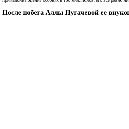
примадонна оценит особняк в 100 миллионов, его все равно ни
После побега Аллы Пугачевой ее внуко