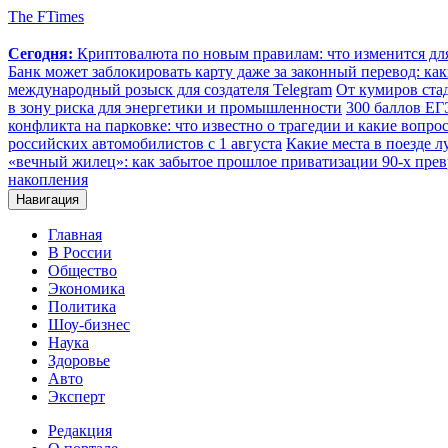
The FTimes
Сегодня:
Криптовалюта по новым правилам: что изменится для 
Банк может заблокировать карту даже за законный перевод: ка
международный розыск для создателя Telegram
От кумиров стад
в зону риска для энергетики и промышленности
300 баллов ЕГ
конфликта на парковке: что известно о трагедии и какие вопрос
российских автомобилистов с 1 августа
Какие места в поезде 
«вечный жилец»: как забытое прошлое приватизации 90-х прев
накопления
Навигация
Главная
В России
Общество
Экономика
Политика
Шоу-бизнес
Наука
Здоровье
Авто
Эксперт
Редакция