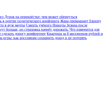
ел Дуров на перекрёстке: чем может обернуться
сь в центре политического конфликта
Жара превращает Европу
то в вузе мечты
Смерть учёного Никиты Зезина после
т больше, но страховка начнёт дорожать. Что изменится для
т сделать дорогу комфортнее
Квартира за 8 миллионов рублей и
 игры: как россиянам сохранить доход и не потерять