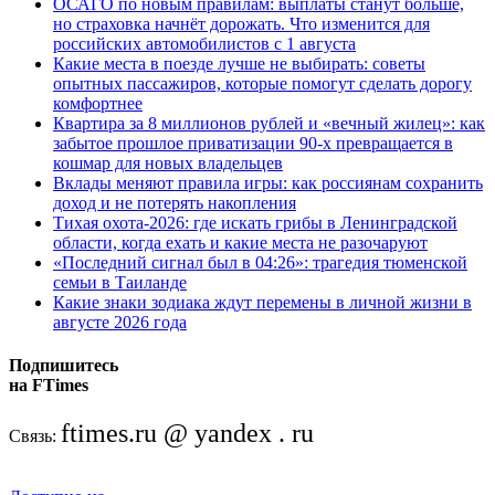
ОСАГО по новым правилам: выплаты станут больше,
но страховка начнёт дорожать. Что изменится для
российских автомобилистов с 1 августа
Какие места в поезде лучше не выбирать: советы
опытных пассажиров, которые помогут сделать дорогу
комфортнее
Квартира за 8 миллионов рублей и «вечный жилец»: как
забытое прошлое приватизации 90-х превращается в
кошмар для новых владельцев
Вклады меняют правила игры: как россиянам сохранить
доход и не потерять накопления
Тихая охота-2026: где искать грибы в Ленинградской
области, когда ехать и какие места не разочаруют
«Последний сигнал был в 04:26»: трагедия тюменской
семьи в Таиланде
Какие знаки зодиака ждут перемены в личной жизни в
августе 2026 года
Подпишитесь
на FTimes
ftimes.ru @ yandex . ru
Связь: