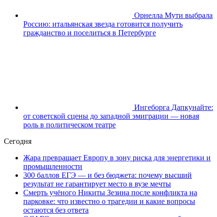
Орнелла Мути выбрала
Россию: итальянская звезда готовится получить
гражданство и поселиться в Петербурге
Ингеборга Дапкунайте:
от советской сцены до западной эмиграции — новая
роль в политическом театре
Сегодня
Жара превращает Европу в зону риска для энергетики и
промышленности
300 баллов ЕГЭ — и без бюджета: почему высший
результат не гарантирует место в вузе мечты
Смерть учёного Никиты Зезина после конфликта на
парковке: что известно о трагедии и какие вопросы
остаются без ответа