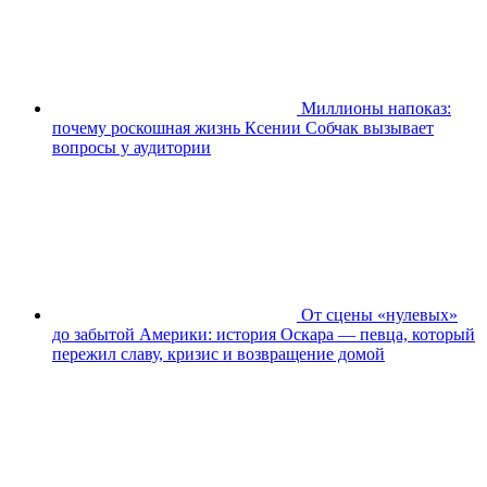
Миллионы напоказ:
почему роскошная жизнь Ксении Собчак вызывает
вопросы у аудитории
От сцены «нулевых»
до забытой Америки: история Оскара — певца, который
пережил славу, кризис и возвращение домой