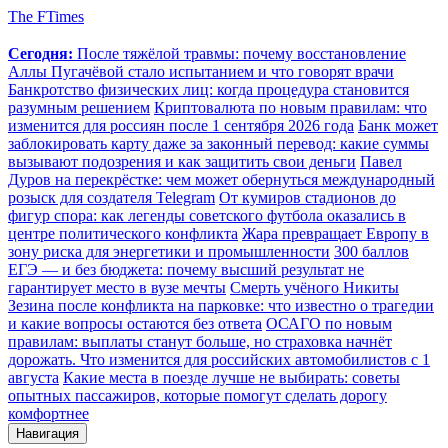
The FTimes
Сегодня:
После тяжёлой травмы: почему восстановление
Аллы Пугачёвой стало испытанием и что говорят врачи
Банкротство физических лиц: когда процедура становится
разумным решением
Криптовалюта по новым правилам: что
изменится для россиян после 1 сентября 2026 года
Банк может
заблокировать карту даже за законный перевод: какие суммы
вызывают подозрения и как защитить свои деньги
Павел
Дуров на перекрёстке: чем может обернуться международный
розыск для создателя Telegram
От кумиров стадионов до
фигур спора: как легенды советского футбола оказались в
центре политического конфликта
Жара превращает Европу в
зону риска для энергетики и промышленности
300 баллов
ЕГЭ — и без бюджета: почему высший результат не
гарантирует место в вузе мечты
Смерть учёного Никиты
Зезина после конфликта на парковке: что известно о трагедии
и какие вопросы остаются без ответа
ОСАГО по новым
правилам: выплаты станут больше, но страховка начнёт
дорожать. Что изменится для российских автомобилистов с 1
августа
Какие места в поезде лучше не выбирать: советы
опытных пассажиров, которые помогут сделать дорогу
комфортнее
Навигация