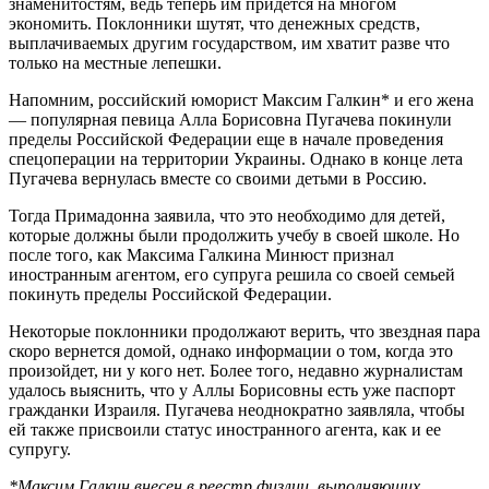
знаменитостям, ведь теперь им придется на многом
экономить. Поклонники шутят, что денежных средств,
выплачиваемых другим государством, им хватит разве что
только на местные лепешки.
Напомним, российский юморист Максим Галкин* и его жена
— популярная певица Алла Борисовна Пугачева покинули
пределы Российской Федерации еще в начале проведения
спецоперации на территории Украины. Однако в конце лета
Пугачева вернулась вместе со своими детьми в Россию.
Тогда Примадонна заявила, что это необходимо для детей,
которые должны были продолжить учебу в своей школе. Но
после того, как Максима Галкина Минюст признал
иностранным агентом, его супруга решила со своей семьей
покинуть пределы Российской Федерации.
Некоторые поклонники продолжают верить, что звездная пара
скоро вернется домой, однако информации о том, когда это
произойдет, ни у кого нет. Более того, недавно журналистам
удалось выяснить, что у Аллы Борисовны есть уже паспорт
гражданки Израиля. Пугачева неоднократно заявляла, чтобы
ей также присвоили статус иностранного агента, как и ее
супругу.
*Максим Галкин внесен в реестр физлиц, выполняющих