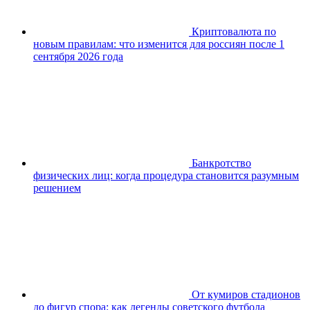
Криптовалюта по
новым правилам: что изменится для россиян после 1
сентября 2026 года
Банкротство
физических лиц: когда процедура становится разумным
решением
От кумиров стадионов
до фигур спора: как легенды советского футбола