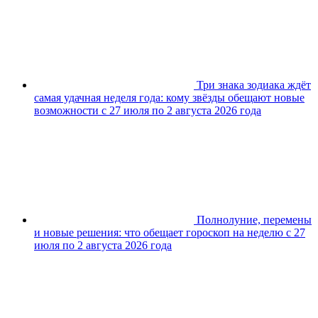
Три знака зодиака ждёт
самая удачная неделя года: кому звёзды обещают новые
возможности с 27 июля по 2 августа 2026 года
Полнолуние, перемены
и новые решения: что обещает гороскоп на неделю с 27
июля по 2 августа 2026 года