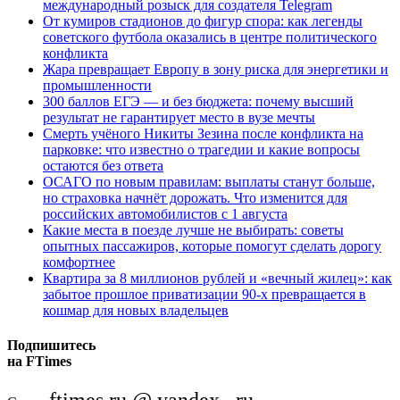
международный розыск для создателя Telegram
От кумиров стадионов до фигур спора: как легенды
советского футбола оказались в центре политического
конфликта
Жара превращает Европу в зону риска для энергетики и
промышленности
300 баллов ЕГЭ — и без бюджета: почему высший
результат не гарантирует место в вузе мечты
Смерть учёного Никиты Зезина после конфликта на
парковке: что известно о трагедии и какие вопросы
остаются без ответа
ОСАГО по новым правилам: выплаты станут больше,
но страховка начнёт дорожать. Что изменится для
российских автомобилистов с 1 августа
Какие места в поезде лучше не выбирать: советы
опытных пассажиров, которые помогут сделать дорогу
комфортнее
Квартира за 8 миллионов рублей и «вечный жилец»: как
забытое прошлое приватизации 90-х превращается в
кошмар для новых владельцев
Подпишитесь
на FTimes