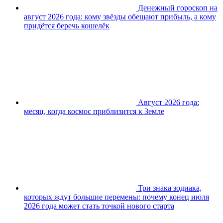
Денежный гороскоп на
август 2026 года: кому звёзды обещают прибыль, а кому
придётся беречь кошелёк
Август 2026 года:
месяц, когда космос приблизится к Земле
Три знака зодиака,
которых ждут большие перемены: почему конец июля
2026 года может стать точкой нового старта