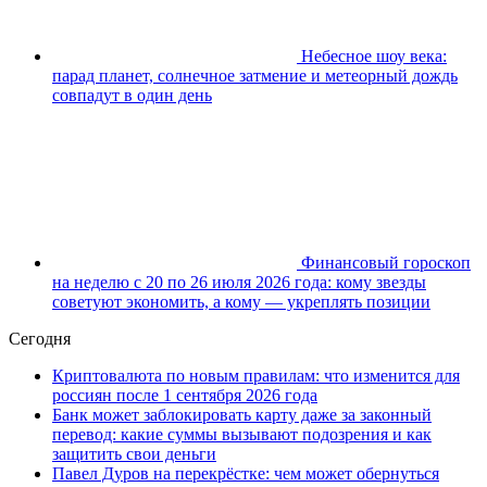
Небесное шоу века:
парад планет, солнечное затмение и метеорный дождь
совпадут в один день
Финансовый гороскоп
на неделю с 20 по 26 июля 2026 года: кому звезды
советуют экономить, а кому — укреплять позиции
Сегодня
Криптовалюта по новым правилам: что изменится для
россиян после 1 сентября 2026 года
Банк может заблокировать карту даже за законный
перевод: какие суммы вызывают подозрения и как
защитить свои деньги
Павел Дуров на перекрёстке: чем может обернуться