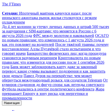
The FTimes
Сегодня:
Ипотечный маятник качнулся назад: после
июньского ажиотажа рынок жилья столкнулся с резким
охлаждением
До 4 лет колонии за утечку личных данных и штраф 500 тысяч
за нарушения с SIM-картами: что меняется в России с 6
августа 2026 года
ФРС между молотом и наковальней
ОСАГО
по новым правилам: что изменилось с 1 августа 2026 года и
как это повлияет на водителей
После тяжёлой травмы: почему
восстановление Аллы Пугачёвой стало испытанием и что
говорят врачи
Банкротство физических лиц: когда процедура
становится разумным решением
Криптовалюта по новым
правилам: что изменится для россиян после 1 сентября 2026
года
Банк может заблокировать карту даже за законный
перевод: какие суммы вызывают подозрения и как защитить
свои деньги
Павел Дуров на перекрёстке: чем может
обернуться международный розыск для создателя Telegram
От
кумиров стадионов до фигур спора: как легенды советского
футбола оказались в центре политического конфликта
Жара
превращает Европу в зону риска для энергетики и
промышленности
Навигация