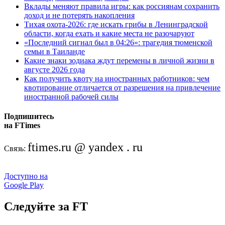
Вклады меняют правила игры: как россиянам сохранить
доход и не потерять накопления
Тихая охота-2026: где искать грибы в Ленинградской
области, когда ехать и какие места не разочаруют
«Последний сигнал был в 04:26»: трагедия тюменской
семьи в Таиланде
Какие знаки зодиака ждут перемены в личной жизни в
августе 2026 года
Как получить квоту на иностранных работников: чем
квотирование отличается от разрешения на привлечение
иностранной рабочей силы
Подпишитесь
на FTimes
ftimes.ru @ yandex . ru
Связь:
Доступно на
Google Play
Следуйте за FT