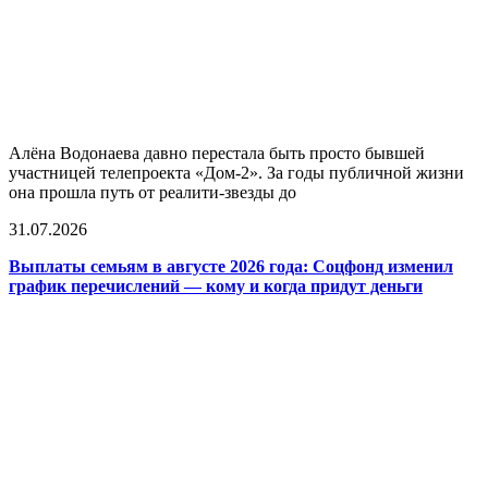
Алёна Водонаева давно перестала быть просто бывшей
участницей телепроекта «Дом-2». За годы публичной жизни
она прошла путь от реалити-звезды до
31.07.2026
Выплаты семьям в августе 2026 года: Соцфонд изменил
график перечислений — кому и когда придут деньги