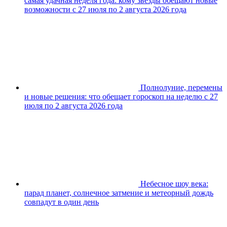
самая удачная неделя года: кому звёзды обещают новые
возможности с 27 июля по 2 августа 2026 года
Полнолуние, перемены
и новые решения: что обещает гороскоп на неделю с 27
июля по 2 августа 2026 года
Небесное шоу века:
парад планет, солнечное затмение и метеорный дождь
совпадут в один день