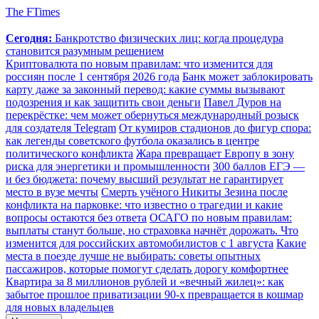
The FTimes
Сегодня:
Банкротство физических лиц: когда процедура
становится разумным решением
Криптовалюта по новым правилам: что изменится для
россиян после 1 сентября 2026 года
Банк может заблокировать
карту даже за законный перевод: какие суммы вызывают
подозрения и как защитить свои деньги
Павел Дуров на
перекрёстке: чем может обернуться международный розыск
для создателя Telegram
От кумиров стадионов до фигур спора:
как легенды советского футбола оказались в центре
политического конфликта
Жара превращает Европу в зону
риска для энергетики и промышленности
300 баллов ЕГЭ —
и без бюджета: почему высший результат не гарантирует
место в вузе мечты
Смерть учёного Никиты Зезина после
конфликта на парковке: что известно о трагедии и какие
вопросы остаются без ответа
ОСАГО по новым правилам:
выплаты станут больше, но страховка начнёт дорожать. Что
изменится для российских автомобилистов с 1 августа
Какие
места в поезде лучше не выбирать: советы опытных
пассажиров, которые помогут сделать дорогу комфортнее
Квартира за 8 миллионов рублей и «вечный жилец»: как
забытое прошлое приватизации 90-х превращается в кошмар
для новых владельцев