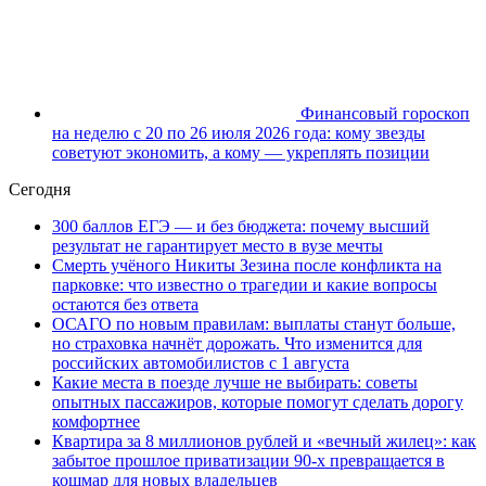
Финансовый гороскоп
на неделю с 20 по 26 июля 2026 года: кому звезды
советуют экономить, а кому — укреплять позиции
Сегодня
300 баллов ЕГЭ — и без бюджета: почему высший
результат не гарантирует место в вузе мечты
Смерть учёного Никиты Зезина после конфликта на
парковке: что известно о трагедии и какие вопросы
остаются без ответа
ОСАГО по новым правилам: выплаты станут больше,
но страховка начнёт дорожать. Что изменится для
российских автомобилистов с 1 августа
Какие места в поезде лучше не выбирать: советы
опытных пассажиров, которые помогут сделать дорогу
комфортнее
Квартира за 8 миллионов рублей и «вечный жилец»: как
забытое прошлое приватизации 90-х превращается в
кошмар для новых владельцев