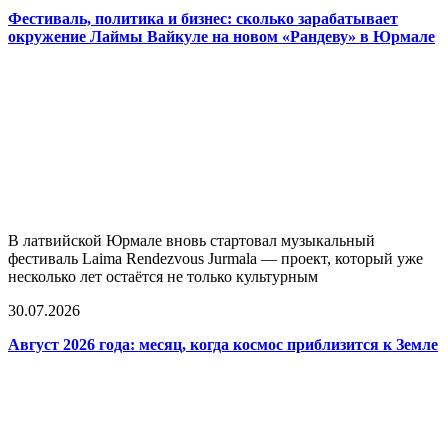
Фестиваль, политика и бизнес: сколько зарабатывает
окружение Лаймы Вайкуле на новом «Рандеву» в Юрмале
В латвийской Юрмале вновь стартовал музыкальный
фестиваль Laima Rendezvous Jurmala — проект, который уже
несколько лет остаётся не только культурным
30.07.2026
Август 2026 года: месяц, когда космос приблизится к Земле