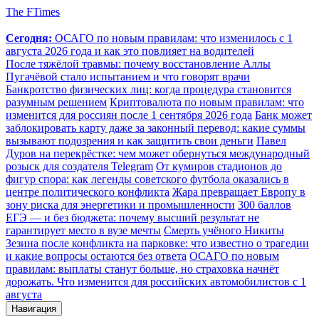
The FTimes
Сегодня:
ОСАГО по новым правилам: что изменилось с 1
августа 2026 года и как это повлияет на водителей
После тяжёлой травмы: почему восстановление Аллы
Пугачёвой стало испытанием и что говорят врачи
Банкротство физических лиц: когда процедура становится
разумным решением
Криптовалюта по новым правилам: что
изменится для россиян после 1 сентября 2026 года
Банк может
заблокировать карту даже за законный перевод: какие суммы
вызывают подозрения и как защитить свои деньги
Павел
Дуров на перекрёстке: чем может обернуться международный
розыск для создателя Telegram
От кумиров стадионов до
фигур спора: как легенды советского футбола оказались в
центре политического конфликта
Жара превращает Европу в
зону риска для энергетики и промышленности
300 баллов
ЕГЭ — и без бюджета: почему высший результат не
гарантирует место в вузе мечты
Смерть учёного Никиты
Зезина после конфликта на парковке: что известно о трагедии
и какие вопросы остаются без ответа
ОСАГО по новым
правилам: выплаты станут больше, но страховка начнёт
дорожать. Что изменится для российских автомобилистов с 1
августа
Навигация