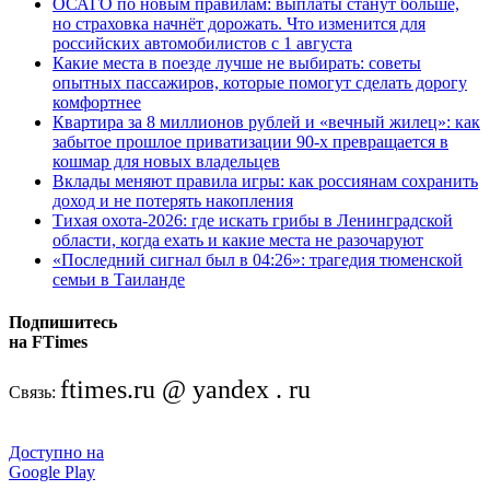
ОСАГО по новым правилам: выплаты станут больше,
но страховка начнёт дорожать. Что изменится для
российских автомобилистов с 1 августа
Какие места в поезде лучше не выбирать: советы
опытных пассажиров, которые помогут сделать дорогу
комфортнее
Квартира за 8 миллионов рублей и «вечный жилец»: как
забытое прошлое приватизации 90-х превращается в
кошмар для новых владельцев
Вклады меняют правила игры: как россиянам сохранить
доход и не потерять накопления
Тихая охота-2026: где искать грибы в Ленинградской
области, когда ехать и какие места не разочаруют
«Последний сигнал был в 04:26»: трагедия тюменской
семьи в Таиланде
Подпишитесь
на FTimes
ftimes.ru @ yandex . ru
Связь:
Доступно на
Google Play