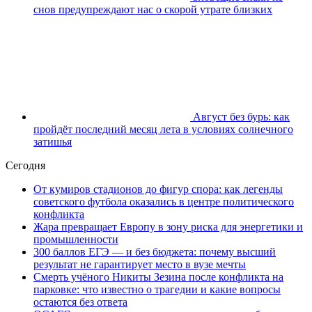
снов предупреждают нас о скорой утрате близких
Август без бурь: как
пройдёт последний месяц лета в условиях солнечного
затишья
Сегодня
От кумиров стадионов до фигур спора: как легенды
советского футбола оказались в центре политического
конфликта
Жара превращает Европу в зону риска для энергетики и
промышленности
300 баллов ЕГЭ — и без бюджета: почему высший
результат не гарантирует место в вузе мечты
Смерть учёного Никиты Зезина после конфликта на
парковке: что известно о трагедии и какие вопросы
остаются без ответа