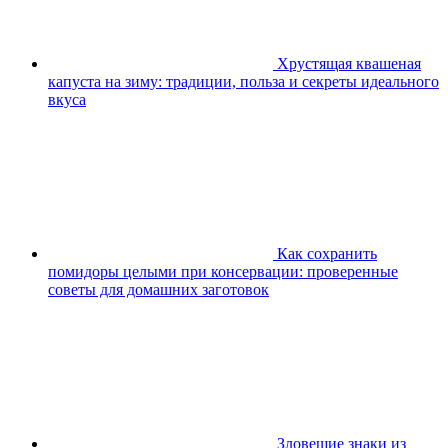
Хрустящая квашеная
капуста на зиму: традиции, польза и секреты идеального
вкуса
Как сохранить
помидоры целыми при консервации: проверенные
советы для домашних заготовок
Зловещие знаки из