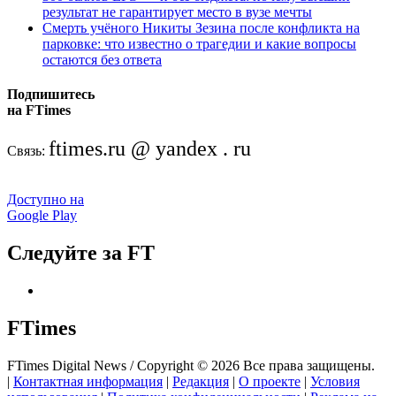
результат не гарантирует место в вузе мечты
Смерть учёного Никиты Зезина после конфликта на
парковке: что известно о трагедии и какие вопросы
остаются без ответа
Подпишитесь
на FTimes
ftimes.ru @ yandex . ru
Связь:
Доступно на
Google Play
Следуйте за FT
FTimes
FTimes Digital News / Copyright © 2026 Все права защищены.
|
Контактная информация
|
Редакция
|
О проекте
|
Условия