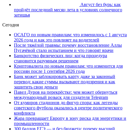
Август без бурь: как
пройдёт последний месяц лета в условиях солнечного
затишья
Сегодня
ОСАГО по новым правилам: что изменилось с 1 августа
2026 года и как это повлияет на водителей
После тяжёлой травмы: почему восстановление Аллы
Пугачёвой стало испытанием и что говорят врачи
Банкротство физических лиц: когда процедура
становится разумным решением
Криптовалюта по новым правилам: что изменится для
россиян после 1 сентября 2026 года
Банк может заблокировать карту даже за законный
перевод: какие суммы вызывают подозрения и как
защитить свои деньги
Павел Дуров на перекрёстке: чем может обернуться
международный розыск для создателя Telegram
От кумиров стадионов до фигур спора: как легенды
советского футбола оказались в центре политического
конфликта
Жара превращает Европу в зону риска для энергетики и
промышленности
300 баллов ЕГЭ — и без бюджета: почему высший