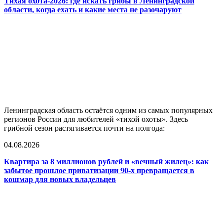
Тихая охота-2026: где искать грибы в Ленинградской
области, когда ехать и какие места не разочаруют
Ленинградская область остаётся одним из самых популярных
регионов России для любителей «тихой охоты». Здесь
грибной сезон растягивается почти на полгода:
04.08.2026
Квартира за 8 миллионов рублей и «вечный жилец»: как
забытое прошлое приватизации 90-х превращается в
кошмар для новых владельцев