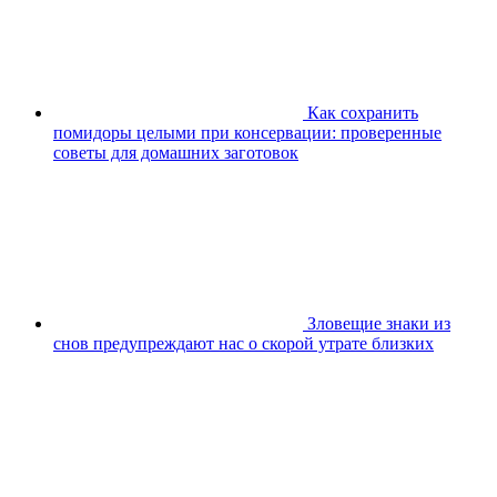
Как сохранить
помидоры целыми при консервации: проверенные
советы для домашних заготовок
Зловещие знаки из
снов предупреждают нас о скорой утрате близких