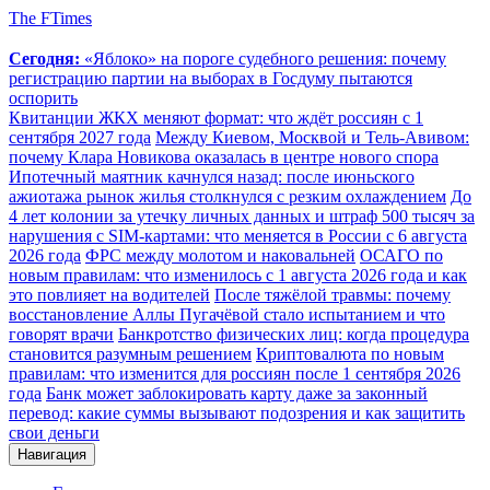
The FTimes
Сегодня:
«Яблоко» на пороге судебного решения: почему
регистрацию партии на выборах в Госдуму пытаются
оспорить
Квитанции ЖКХ меняют формат: что ждёт россиян с 1
сентября 2027 года
Между Киевом, Москвой и Тель-Авивом:
почему Клара Новикова оказалась в центре нового спора
Ипотечный маятник качнулся назад: после июньского
ажиотажа рынок жилья столкнулся с резким охлаждением
До
4 лет колонии за утечку личных данных и штраф 500 тысяч за
нарушения с SIM-картами: что меняется в России с 6 августа
2026 года
ФРС между молотом и наковальней
ОСАГО по
новым правилам: что изменилось с 1 августа 2026 года и как
это повлияет на водителей
После тяжёлой травмы: почему
восстановление Аллы Пугачёвой стало испытанием и что
говорят врачи
Банкротство физических лиц: когда процедура
становится разумным решением
Криптовалюта по новым
правилам: что изменится для россиян после 1 сентября 2026
года
Банк может заблокировать карту даже за законный
перевод: какие суммы вызывают подозрения и как защитить
свои деньги
Навигация