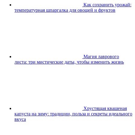
Как сохранить урожай:
температурная шпаргалка для овощей и фруктов
Магия лаврового
листа: три мистические даты, чтобы изменить жизнь
Хрустящая квашеная
капуста на зиму: традиции, польза и секреты идеального
вкуса