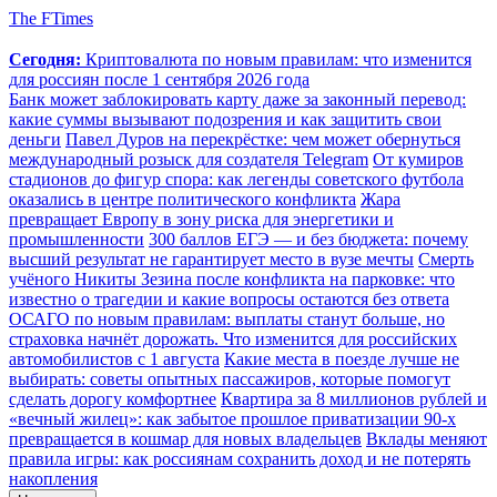
The FTimes
Сегодня:
Криптовалюта по новым правилам: что изменится
для россиян после 1 сентября 2026 года
Банк может заблокировать карту даже за законный перевод:
какие суммы вызывают подозрения и как защитить свои
деньги
Павел Дуров на перекрёстке: чем может обернуться
международный розыск для создателя Telegram
От кумиров
стадионов до фигур спора: как легенды советского футбола
оказались в центре политического конфликта
Жара
превращает Европу в зону риска для энергетики и
промышленности
300 баллов ЕГЭ — и без бюджета: почему
высший результат не гарантирует место в вузе мечты
Смерть
учёного Никиты Зезина после конфликта на парковке: что
известно о трагедии и какие вопросы остаются без ответа
ОСАГО по новым правилам: выплаты станут больше, но
страховка начнёт дорожать. Что изменится для российских
автомобилистов с 1 августа
Какие места в поезде лучше не
выбирать: советы опытных пассажиров, которые помогут
сделать дорогу комфортнее
Квартира за 8 миллионов рублей и
«вечный жилец»: как забытое прошлое приватизации 90-х
превращается в кошмар для новых владельцев
Вклады меняют
правила игры: как россиянам сохранить доход и не потерять
накопления