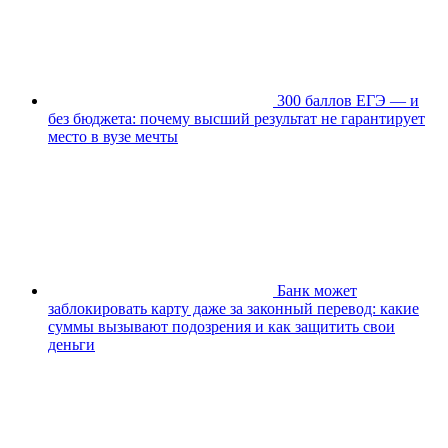
300 баллов ЕГЭ — и
без бюджета: почему высший результат не гарантирует
место в вузе мечты
Банк может
заблокировать карту даже за законный перевод: какие
суммы вызывают подозрения и как защитить свои
деньги