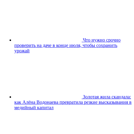
Что нужно срочно
проверить на даче в конце июля, чтобы сохранить
урожай
Золотая жила скандала:
как Алёна Водонаева превратила резкие высказывания в
медийный капитал