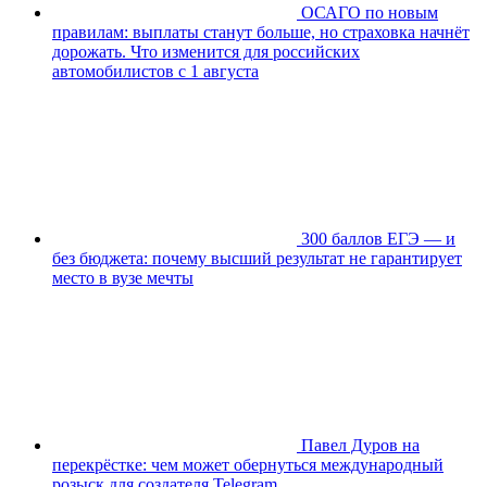
ОСАГО по новым
правилам: выплаты станут больше, но страховка начнёт
дорожать. Что изменится для российских
автомобилистов с 1 августа
300 баллов ЕГЭ — и
без бюджета: почему высший результат не гарантирует
место в вузе мечты
Павел Дуров на
перекрёстке: чем может обернуться международный
розыск для создателя Telegram