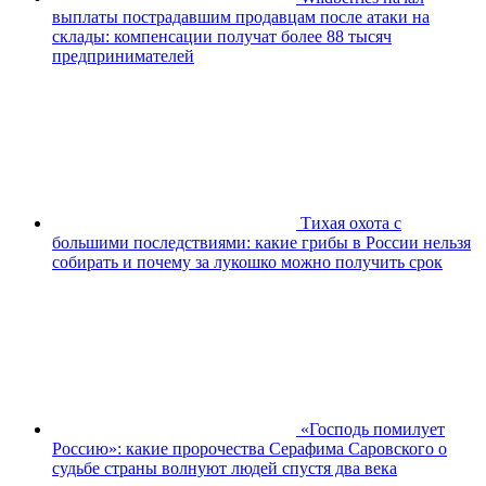
выплаты пострадавшим продавцам после атаки на
склады: компенсации получат более 88 тысяч
предпринимателей
Тихая охота с
большими последствиями: какие грибы в России нельзя
собирать и почему за лукошко можно получить срок
«Господь помилует
Россию»: какие пророчества Серафима Саровского о
судьбе страны волнуют людей спустя два века