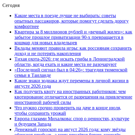
Сегодня
Какие места в поезде лучше не выбирать: советы
опытных пассажиров, которые помогут сделать дорогу
комфортнее
Квартира за 8 миллионов рублей и «вечный жилец»: как
забытое прошлое приватизации 90-х превращается в
кошмар для новых владельцев
Вклады меняют правила игры: как россиянам сохранить
доход и не потерять накопления
Тихая охота-2026: где искать грибы в Ленинградской
области, когда ехать и какие места не разочаруют
«Последний сигнал был в 04:26»: трагедия тюменской
семьи в Таиланде
Какие знаки зодиака ждут перемены в личной жизни в
августе 2026 года
Как получить квоту на иностранных работников: чем
квотирование отличается от разрешения на привлечение
иностранной рабочей силы
Что нужно срочно проверить на даче в конце июля,
чтобы сохранить урожай
Европа глазами Михалкова: спор о ценностях, культуре
и будущем Запада
Денежный гороскоп на август 2026 года: кому звёзды
обещают прибыль, а кому придётся беречь кошелёк