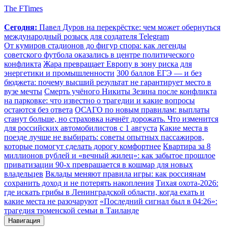
The FTimes
Сегодня:
Павел Дуров на перекрёстке: чем может обернуться
международный розыск для создателя Telegram
От кумиров стадионов до фигур спора: как легенды
советского футбола оказались в центре политического
конфликта
Жара превращает Европу в зону риска для
энергетики и промышленности
300 баллов ЕГЭ — и без
бюджета: почему высший результат не гарантирует место в
вузе мечты
Смерть учёного Никиты Зезина после конфликта
на парковке: что известно о трагедии и какие вопросы
остаются без ответа
ОСАГО по новым правилам: выплаты
станут больше, но страховка начнёт дорожать. Что изменится
для российских автомобилистов с 1 августа
Какие места в
поезде лучше не выбирать: советы опытных пассажиров,
которые помогут сделать дорогу комфортнее
Квартира за 8
миллионов рублей и «вечный жилец»: как забытое прошлое
приватизации 90-х превращается в кошмар для новых
владельцев
Вклады меняют правила игры: как россиянам
сохранить доход и не потерять накопления
Тихая охота-2026:
где искать грибы в Ленинградской области, когда ехать и
какие места не разочаруют
«Последний сигнал был в 04:26»:
трагедия тюменской семьи в Таиланде
Навигация