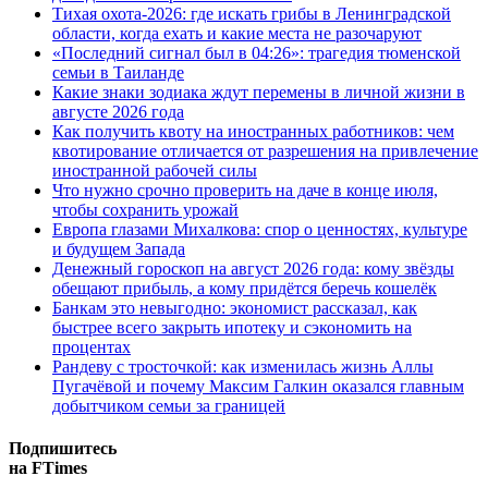
Тихая охота-2026: где искать грибы в Ленинградской
области, когда ехать и какие места не разочаруют
«Последний сигнал был в 04:26»: трагедия тюменской
семьи в Таиланде
Какие знаки зодиака ждут перемены в личной жизни в
августе 2026 года
Как получить квоту на иностранных работников: чем
квотирование отличается от разрешения на привлечение
иностранной рабочей силы
Что нужно срочно проверить на даче в конце июля,
чтобы сохранить урожай
Европа глазами Михалкова: спор о ценностях, культуре
и будущем Запада
Денежный гороскоп на август 2026 года: кому звёзды
обещают прибыль, а кому придётся беречь кошелёк
Банкам это невыгодно: экономист рассказал, как
быстрее всего закрыть ипотеку и сэкономить на
процентах
Рандеву с тросточкой: как изменилась жизнь Аллы
Пугачёвой и почему Максим Галкин оказался главным
добытчиком семьи за границей
Подпишитесь
на FTimes