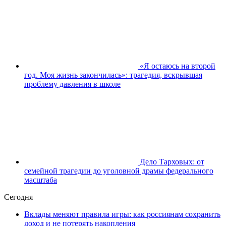
«Я остаюсь на второй
год. Моя жизнь закончилась»: трагедия, вскрывшая
проблему давления в школе
Дело Тарховых: от
семейной трагедии до уголовной драмы федерального
масштаба
Сегодня
Вклады меняют правила игры: как россиянам сохранить
доход и не потерять накопления