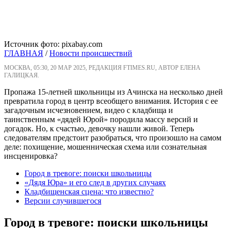
Источник фото: pixabay.com
ГЛАВНАЯ
/
Новости происшествий
МОСКВА, 05:30, 20 МАР 2025, РЕДАКЦИЯ FTIMES.RU, АВТОР ЕЛЕНА
ГАЛИЦКАЯ.
Пропажа 15-летней школьницы из Ачинска на несколько дней
превратила город в центр всеобщего внимания. История с ее
загадочным исчезновением, видео с кладбища и
таинственным «дядей Юрой» породила массу версий и
догадок. Но, к счастью, девочку нашли живой. Теперь
следователям предстоит разобраться, что произошло на самом
деле: похищение, мошенническая схема или сознательная
инсценировка?
Город в тревоге: поиски школьницы
«Дядя Юра» и его след в других случаях
Кладбищенская сцена: что известно?
Версии случившегося
Город в тревоге: поиски школьницы