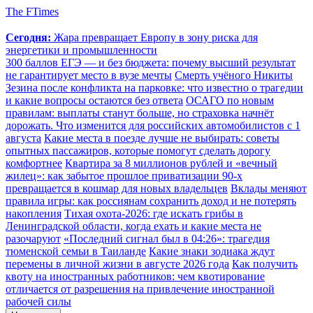
The FTimes
Сегодня:
Жара превращает Европу в зону риска для
энергетики и промышленности
300 баллов ЕГЭ — и без бюджета: почему высший результат
не гарантирует место в вузе мечты
Смерть учёного Никиты
Зезина после конфликта на парковке: что известно о трагедии
и какие вопросы остаются без ответа
ОСАГО по новым
правилам: выплаты станут больше, но страховка начнёт
дорожать. Что изменится для российских автомобилистов с 1
августа
Какие места в поезде лучше не выбирать: советы
опытных пассажиров, которые помогут сделать дорогу
комфортнее
Квартира за 8 миллионов рублей и «вечный
жилец»: как забытое прошлое приватизации 90-х
превращается в кошмар для новых владельцев
Вклады меняют
правила игры: как россиянам сохранить доход и не потерять
накопления
Тихая охота-2026: где искать грибы в
Ленинградской области, когда ехать и какие места не
разочаруют
«Последний сигнал был в 04:26»: трагедия
тюменской семьи в Таиланде
Какие знаки зодиака ждут
перемены в личной жизни в августе 2026 года
Как получить
квоту на иностранных работников: чем квотирование
отличается от разрешения на привлечение иностранной
рабочей силы