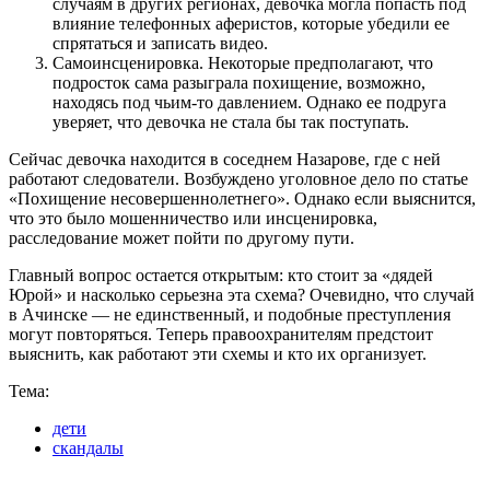
случаям в других регионах, девочка могла попасть под
влияние телефонных аферистов, которые убедили ее
спрятаться и записать видео.
Самоинсценировка. Некоторые предполагают, что
подросток сама разыграла похищение, возможно,
находясь под чьим-то давлением. Однако ее подруга
уверяет, что девочка не стала бы так поступать.
Сейчас девочка находится в соседнем Назарове, где с ней
работают следователи. Возбуждено уголовное дело по статье
«Похищение несовершеннолетнего». Однако если выяснится,
что это было мошенничество или инсценировка,
расследование может пойти по другому пути.
Главный вопрос остается открытым: кто стоит за «дядей
Юрой» и насколько серьезна эта схема? Очевидно, что случай
в Ачинске — не единственный, и подобные преступления
могут повторяться. Теперь правоохранителям предстоит
выяснить, как работают эти схемы и кто их организует.
Тема:
дети
скандалы