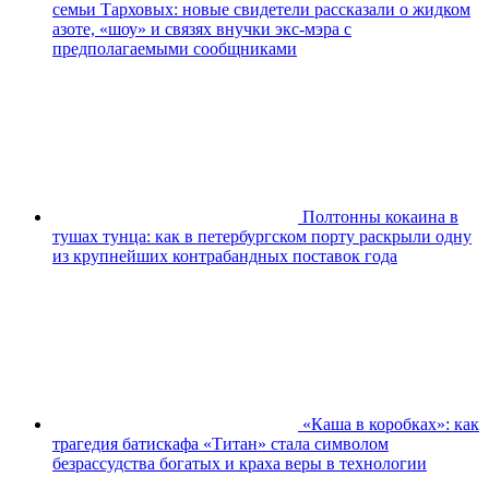
семьи Тарховых: новые свидетели рассказали о жидком
азоте, «шоу» и связях внучки экс-мэра с
предполагаемыми сообщниками
Полтонны кокаина в
тушах тунца: как в петербургском порту раскрыли одну
из крупнейших контрабандных поставок года
«Каша в коробках»: как
трагедия батискафа «Титан» стала символом
безрассудства богатых и краха веры в технологии