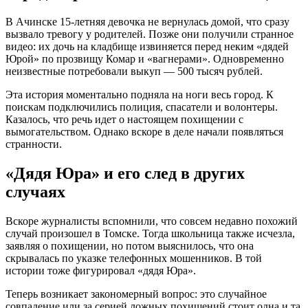
В Ачинске 15-летняя девочка не вернулась домой, что сразу
вызвало тревогу у родителей. Позже они получили странное
видео: их дочь на кладбище извиняется перед неким «дядей
Юрой» по прозвищу Комар и «вагнерами». Одновременно
неизвестные потребовали выкуп — 500 тысяч рублей.
Эта история моментально подняла на ноги весь город. К
поискам подключились полиция, спасатели и волонтеры.
Казалось, что речь идет о настоящем похищении с
вымогательством. Однако вскоре в деле начали появляться
странности.
«Дядя Юра» и его след в других
случаях
Вскоре журналисты вспомнили, что совсем недавно похожий
случай произошел в Томске. Тогда школьница также исчезла,
заявляя о похищении, но потом выяснилось, что она
скрывалась по указке телефонных мошенников. В той
истории тоже фигурировал «дядя Юра».
Теперь возникает закономерный вопрос: это случайное
совпадение или за серией ложных похищений стоит одна и та