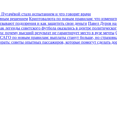
Пугачёвой стало испытанием и что говорят врачи
зумным решением
Криптовалюта по новым правилам: что изменится
ызывают подозрения и как защитить свои деньги
Павел Дуров на
ак легенды советского футбола оказались в центре политическо
а: почему высший результат не гарантирует место в вузе мечты
САГО по новым правилам: выплаты станут больше, но страховка
ирать: советы опытных пассажиров, которые помогут сделать до