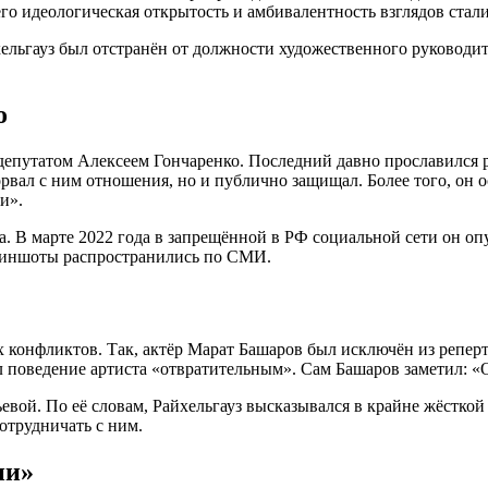
го идеологическая открытость и амбивалентность взглядов стал
хельгауз был отстранён от должности художественного руководи
о
депутатом Алексеем Гончаренко. Последний давно прославился 
орвал с ним отношения, но и публично защищал. Более того, он 
и».
а. В марте 2022 года в запрещённой в РФ социальной сети он о
криншоты распространились по СМИ.
 конфликтов. Так, актёр Марат Башаров был исключён из реперт
оведение артиста «отвратительным». Сам Башаров заметил: «Он
вой. По её словам, Райхельгауз высказывался в крайне жёсткой ф
отрудничать с ним.
ии»