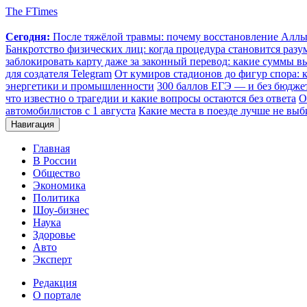
The FTimes
Сегодня:
После тяжёлой травмы: почему восстановление Аллы 
Банкротство физических лиц: когда процедура становится ра
заблокировать карту даже за законный перевод: какие суммы в
для создателя Telegram
От кумиров стадионов до фигур спора: к
энергетики и промышленности
300 баллов ЕГЭ — и без бюджет
что известно о трагедии и какие вопросы остаются без ответа
О
автомобилистов с 1 августа
Какие места в поезде лучше не выб
Навигация
Главная
В России
Общество
Экономика
Политика
Шоу-бизнес
Наука
Здоровье
Авто
Эксперт
Редакция
О портале