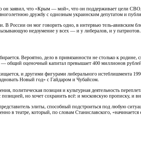
ю он заявил, что «Крым — мой», что он поддерживает цели СВО, 
 многолетнюю дружбу с одиозным украинским депутатом и публи
и. В России он мог говорить одно, в интервью тель-авивским б
вызывающую недоумение у всех — и у либералов, и у патриотов.
обирается. Вероятно, дело в привязанности не столько к родине,
вке — общий оценочный капитал превышает 400 миллионов рублей
хищается, и другими фигурами либерального истеблишмента 199
аздновать Новый год» с Гайдаром и Чубайсом.
ения, политическая позиция и культурная деятельность перепле
 позицией, но хочет сохранить всё: и московскую прописку, и в
едставитель элиты, способный подстроиться под любую ситуаци
нно в театре, который, по словам Станиславского, «начинается 