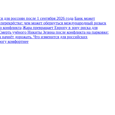
 для россиян после 1 сентября 2026 года
Банк может
 перекрёстке: чем может обернуться международный розыск
го конфликта
Жара превращает Европу в зону риска для
Смерть учёного Никиты Зезина после конфликта на парковке:
 начнёт дорожать. Что изменится для российских
рогу комфортнее