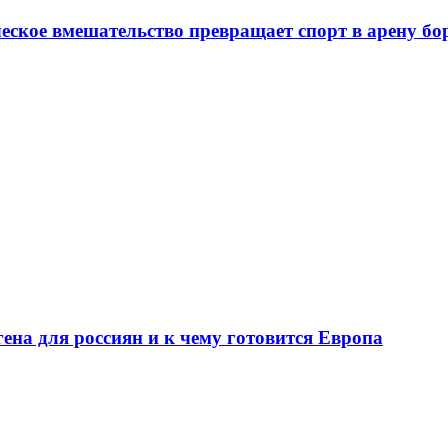
еское вмешательство превращает спорт в арену бо
ена для россиян и к чему готовится Европа