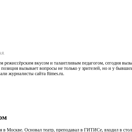
АЯ.
им режиссёрским вкусом и талантливым педагогом, сегодня вызы
я позиция вызывает вопросы не только у зрителей, но и у бывши
ли журналисты сайта ftimes.ru.
ом
я в Москве. Основал театр, преподавал в ГИТИСе, входил в стол