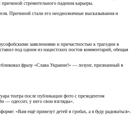
и причиной стремительного падения карьеры.
теля. Причиной стали его неоднозначные высказывания и
русофобскими заявлениями и причастностью к трагедии в
оставил под одним из нацистских постов комментарий, обещая
публиковал фразу «Слава Украине!» — лозунг, признанный в
уара театра после публикации фото с президентом
 — одессит, у него свои взгляды».
орме: «Вам ещё привезут детей в гробах, а я буду радоваться».