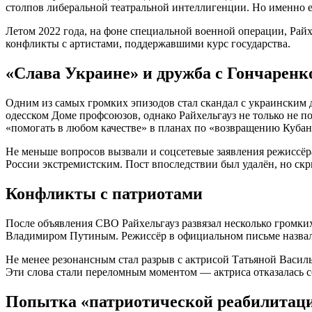
столпов либеральной театральной интеллигенции. Но именно е
Летом 2022 года, на фоне специальной военной операции, Рай
конфликты с артистами, поддержавшими курс государства.
«Слава Украине» и дружба с Гончаренк
Одним из самых громких эпизодов стал скандал с украинским 
одесском Доме профсоюзов, однако Райхельгауз не только не п
«помогать в любом качестве» в планах по «возвращению Кубан
Не меньше вопросов вызвали и соцсетевые заявления режиссёр
России экстремистским. Пост впоследствии был удалён, но с
Конфликты с патриотами
После объявления СВО Райхельгауз развязал несколько громких
Владимиром Путиным. Режиссёр в официальном письме назвал п
Не менее резонансным стал разрыв с актрисой Татьяной Василье
Эти слова стали переломным моментом — актриса отказалась с
Попытка «патриотической реабилитац