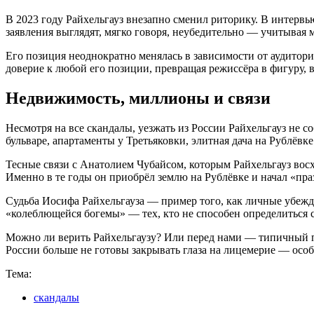
В 2023 году Райхельгауз внезапно сменил риторику. В интервь
заявления выглядят, мягко говоря, неубедительно — учитывая
Его позиция неоднократно менялась в зависимости от аудитори
доверие к любой его позиции, превращая режиссёра в фигуру, 
Недвижимость, миллионы и связи
Несмотря на все скандалы, уезжать из России Райхельгауз не с
бульваре, апартаменты у Третьяковки, элитная дача на Рублё
Тесные связи с Анатолием Чубайсом, которым Райхельгауз вос
Именно в те годы он приобрёл землю на Рублёвке и начал «пр
Судьба Иосифа Райхельгауза — пример того, как личные убежд
«колеблющейся богемы» — тех, кто не способен определиться с
Можно ли верить Райхельгаузу? Или перед нами — типичный пр
России больше не готовы закрывать глаза на лицемерие — особе
Тема:
скандалы