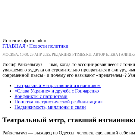
Источник фото: mk.ru
ГЛАВНАЯ
/
Новости политики
МОСКВА, 16:00, 29 АПР 2025, РЕДАКЦИЯ FTIMES.RU, АВТОР ЕЛЕНА ГАЛИЦК
Иосиф Райхельгауз — имя, когда-то ассоциировавшееся с тонк
уважаемого худрука он стремительно превратился в фигуру, чь
современной пьесы» и почему его называют «предателем»? Узна
Театральный мэтр, ставший изгнанником
«Слава Украине» и дружба с Гончаренко
Конфликты с патриотами
Попытка «патриотической реабилитации»
Недвижимость, миллионы и связи
Театральный мэтр, ставший изгнанник
Райхельгауз — выходец из Одессы, человек, сделавший себе им