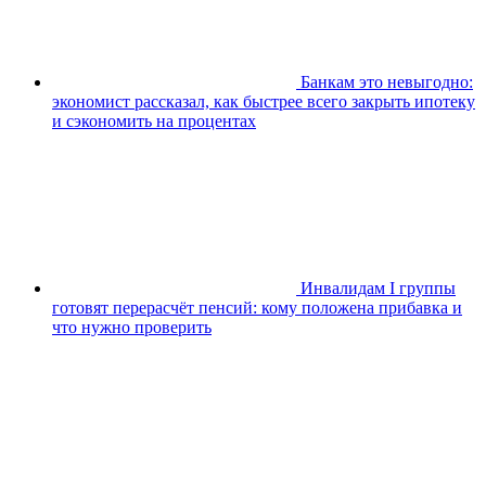
Банкам это невыгодно:
экономист рассказал, как быстрее всего закрыть ипотеку
и сэкономить на процентах
Инвалидам I группы
готовят перерасчёт пенсий: кому положена прибавка и
что нужно проверить