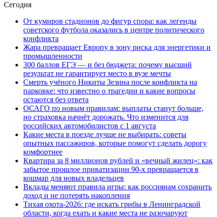
Сегодня
От кумиров стадионов до фигур спора: как легенды
советского футбола оказались в центре политического
конфликта
Жара превращает Европу в зону риска для энергетики и
промышленности
300 баллов ЕГЭ — и без бюджета: почему высший
результат не гарантирует место в вузе мечты
Смерть учёного Никиты Зезина после конфликта на
парковке: что известно о трагедии и какие вопросы
остаются без ответа
ОСАГО по новым правилам: выплаты станут больше,
но страховка начнёт дорожать. Что изменится для
российских автомобилистов с 1 августа
Какие места в поезде лучше не выбирать: советы
опытных пассажиров, которые помогут сделать дорогу
комфортнее
Квартира за 8 миллионов рублей и «вечный жилец»: как
забытое прошлое приватизации 90-х превращается в
кошмар для новых владельцев
Вклады меняют правила игры: как россиянам сохранить
доход и не потерять накопления
Тихая охота-2026: где искать грибы в Ленинградской
области, когда ехать и какие места не разочаруют