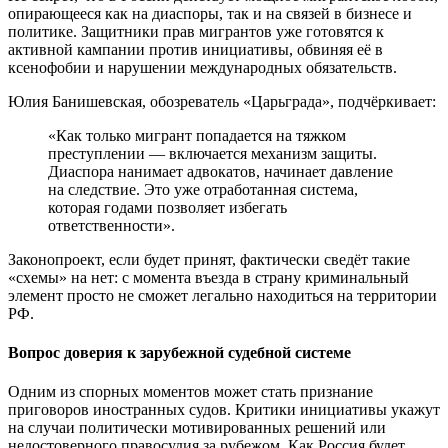
опирающееся как на диаспоры, так и на связей в бизнесе и
политике. Защитники прав мигрантов уже готовятся к
активной кампании против инициативы, обвиняя её в
ксенофобии и нарушении международных обязательств.
Юлия Банишевская, обозреватель «Царьграда», подчёркивает:
«Как только мигрант попадается на тяжком
преступлении — включается механизм защиты.
Диаспора нанимает адвокатов, начинает давление
на следствие. Это уже отработанная система,
которая годами позволяет избегать
ответственности».
Законопроект, если будет принят, фактически сведёт такие
«схемы» на нет: с момента въезда в страну криминальный
элемент просто не сможет легально находиться на территории
РФ.
Вопрос доверия к зарубежной судебной системе
Одним из спорных моментов может стать признание
приговоров иностранных судов. Критики инициативы укажут
на случаи политически мотивированных решений или
недостоверного правосудия за рубежом. Как Россия будет