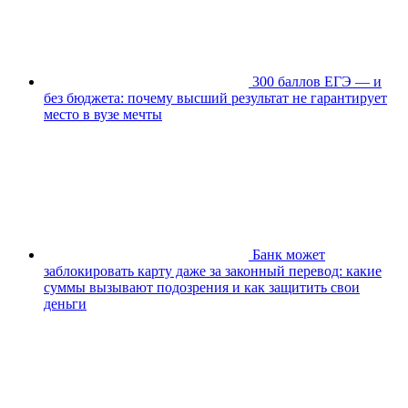
300 баллов ЕГЭ — и
без бюджета: почему высший результат не гарантирует
место в вузе мечты
Банк может
заблокировать карту даже за законный перевод: какие
суммы вызывают подозрения и как защитить свои
деньги