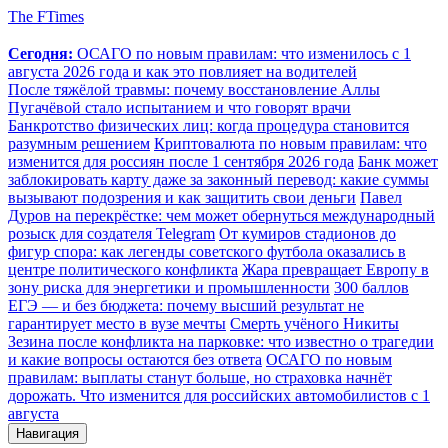
The FTimes
Сегодня:
ОСАГО по новым правилам: что изменилось с 1
августа 2026 года и как это повлияет на водителей
После тяжёлой травмы: почему восстановление Аллы
Пугачёвой стало испытанием и что говорят врачи
Банкротство физических лиц: когда процедура становится
разумным решением
Криптовалюта по новым правилам: что
изменится для россиян после 1 сентября 2026 года
Банк может
заблокировать карту даже за законный перевод: какие суммы
вызывают подозрения и как защитить свои деньги
Павел
Дуров на перекрёстке: чем может обернуться международный
розыск для создателя Telegram
От кумиров стадионов до
фигур спора: как легенды советского футбола оказались в
центре политического конфликта
Жара превращает Европу в
зону риска для энергетики и промышленности
300 баллов
ЕГЭ — и без бюджета: почему высший результат не
гарантирует место в вузе мечты
Смерть учёного Никиты
Зезина после конфликта на парковке: что известно о трагедии
и какие вопросы остаются без ответа
ОСАГО по новым
правилам: выплаты станут больше, но страховка начнёт
дорожать. Что изменится для российских автомобилистов с 1
августа
Навигация