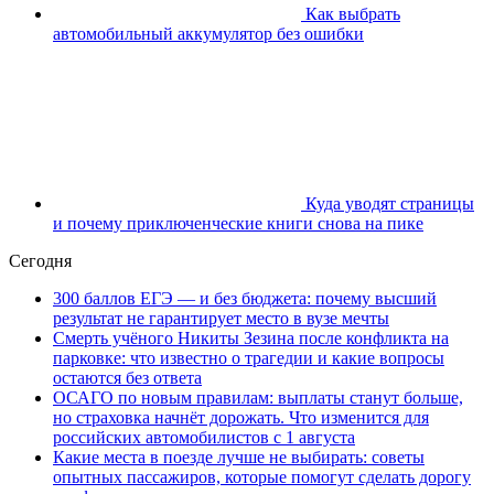
Как выбрать
автомобильный аккумулятор без ошибки
Куда уводят страницы
и почему приключенческие книги снова на пике
Сегодня
300 баллов ЕГЭ — и без бюджета: почему высший
результат не гарантирует место в вузе мечты
Смерть учёного Никиты Зезина после конфликта на
парковке: что известно о трагедии и какие вопросы
остаются без ответа
ОСАГО по новым правилам: выплаты станут больше,
но страховка начнёт дорожать. Что изменится для
российских автомобилистов с 1 августа
Какие места в поезде лучше не выбирать: советы
опытных пассажиров, которые помогут сделать дорогу