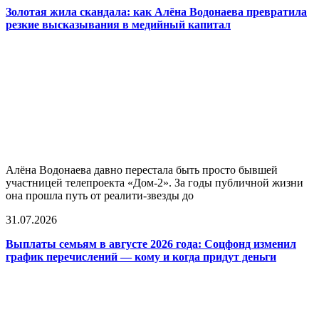
Золотая жила скандала: как Алёна Водонаева превратила
резкие высказывания в медийный капитал
Алёна Водонаева давно перестала быть просто бывшей
участницей телепроекта «Дом-2». За годы публичной жизни
она прошла путь от реалити-звезды до
31.07.2026
Выплаты семьям в августе 2026 года: Соцфонд изменил
график перечислений — кому и когда придут деньги