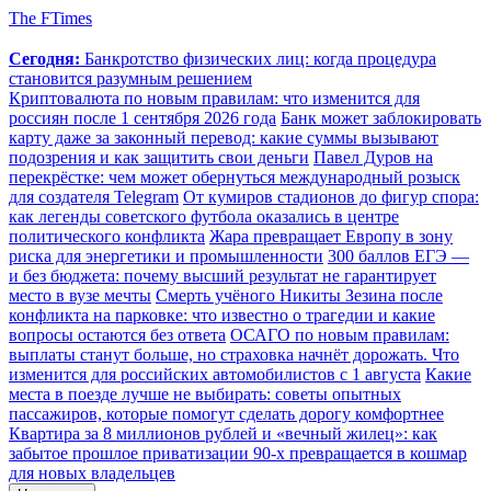
The FTimes
Сегодня:
Банкротство физических лиц: когда процедура
становится разумным решением
Криптовалюта по новым правилам: что изменится для
россиян после 1 сентября 2026 года
Банк может заблокировать
карту даже за законный перевод: какие суммы вызывают
подозрения и как защитить свои деньги
Павел Дуров на
перекрёстке: чем может обернуться международный розыск
для создателя Telegram
От кумиров стадионов до фигур спора:
как легенды советского футбола оказались в центре
политического конфликта
Жара превращает Европу в зону
риска для энергетики и промышленности
300 баллов ЕГЭ —
и без бюджета: почему высший результат не гарантирует
место в вузе мечты
Смерть учёного Никиты Зезина после
конфликта на парковке: что известно о трагедии и какие
вопросы остаются без ответа
ОСАГО по новым правилам:
выплаты станут больше, но страховка начнёт дорожать. Что
изменится для российских автомобилистов с 1 августа
Какие
места в поезде лучше не выбирать: советы опытных
пассажиров, которые помогут сделать дорогу комфортнее
Квартира за 8 миллионов рублей и «вечный жилец»: как
забытое прошлое приватизации 90-х превращается в кошмар
для новых владельцев