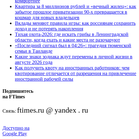
комфортнее
Квартира за 8 миллионов рублей и «вечный жилец»: как
забытое прошлое приватизации 90-х превращается в
кошмар для новых владельцев
Вклады меняют правила игры: как россиянам сохранить
доход и не потерять накопления
Тихая охота-2026: где искать грибы в Ленинградской
области, когда ехать и какие места не разочаруют
«Последний сигнал был в 04:26»: трагедия тюменской
семьи в Таиланде
Какие знаки зодиака ждут перемены в личной жизни в
августе 2026 года
Как получить квоту на иностранных работников: чем
квотирование отличается от разрешения на привлечение
иностранной рабочей силы
Подпишитесь
на FTimes
ftimes.ru @ yandex . ru
Связь:
Доступно на
Google Play