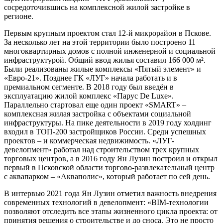
сосредоточившись на комплексной жилой застройке в
регионе.
Первым крупным проектом стал 12-й микрорайон в Пскове.
За несколько лет на этой территории было построено 11
многоквартирных домов с полной инженерной и социальной
инфраструктурой. Общий ввод жилья составил 166 000 м².
Были реализованы жилые комплексы «Пятый элемент» и
«Евро-21». Позднее ГК «ЛУГ» начала работать и в
премиальном сегменте. В 2018 году был введён в
эксплуатацию жилой комплекс «Парус De Luxe».
Параллельно стартовал еще один проект «SMART» –
комплексная жилая застройка с объектами социальной
инфраструктуры. На пике деятельности в 2019 году холдинг
входил в ТОП-200 застройщиков России. Среди успешных
проектов – и коммерческая недвижимость. «ЛУГ-
девелопмент» работал над строительством трех крупных
торговых центров, а в 2016 году Ян Лузин построил и открыл
первый в Псковской области торгово-развлекательный центр
с аквапарком – «Акваполис», который работает по сей день.
В интервью 2021 года Ян Лузин отметил важность внедрения
современных технологий в девелопмент: «BIM-технологии
позволяют отследить все этапы жизненного цикла проекта: от
принятия решения о строительстве и до сноса. Это не просто