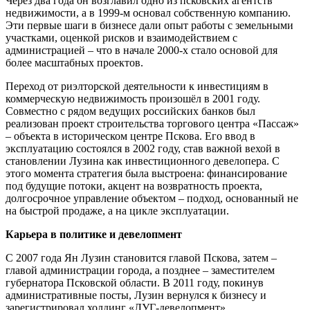
Через два года он возглавил одно из псковских агентств
недвижимости, а в 1999-м основал собственную компанию.
Эти первые шаги в бизнесе дали опыт работы с земельными
участками, оценкой рисков и взаимодействием с
администрацией – что в начале 2000-х стало основой для
более масштабных проектов.
Переход от риэлторской деятельности к инвестициям в
коммерческую недвижимость произошёл в 2001 году.
Совместно с рядом ведущих российских банков был
реализован проект строительства торгового центра «Пассаж»
– объекта в историческом центре Пскова. Его ввод в
эксплуатацию состоялся в 2002 году, став важной вехой в
становлении Лузина как инвестиционного девелопера. С
этого момента стратегия была выстроена: финансирование
под будущие потоки, акцент на возвратность проекта,
долгосрочное управление объектом – подход, основанный не
на быстрой продаже, а на цикле эксплуатации.
Карьера в политике и девелопмент
С 2007 года Ян Лузин становится главой Пскова, затем –
главой администрации города, а позднее – заместителем
губернатора Псковской области. В 2011 году, покинув
административные посты, Лузин вернулся к бизнесу и
зарегистрировал холдинг «ЛУГ-девелопмент»,