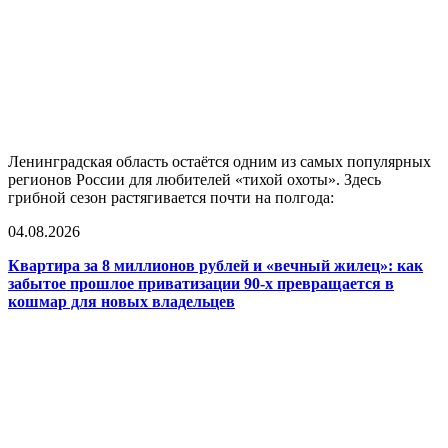
Ленинградская область остаётся одним из самых популярных
регионов России для любителей «тихой охоты». Здесь
грибной сезон растягивается почти на полгода:
04.08.2026
Квартира за 8 миллионов рублей и «вечный жилец»: как
забытое прошлое приватизации 90-х превращается в
кошмар для новых владельцев