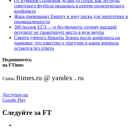
От кумиров стадионов до фигур спора: как легенды
советского футбола оказались в центре политического
конфликта
Жара превращает Европу в зону риска для энергетики и
промышленности
300 баллов ЕГЭ — и без бюджета: почему высший
результат не гарантирует место в вузе мечты
Смерть учёного Никиты Зезина после конфликта на
парковке: что известно о трагедии и какие вопросы
остаются без ответа
Подпишитесь
на FTimes
ftimes.ru @ yandex . ru
Связь:
Доступно на
Google Play
Следуйте за FT