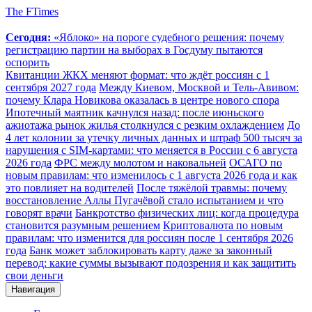
The FTimes
Сегодня:
«Яблоко» на пороге судебного решения: почему
регистрацию партии на выборах в Госдуму пытаются
оспорить
Квитанции ЖКХ меняют формат: что ждёт россиян с 1
сентября 2027 года
Между Киевом, Москвой и Тель-Авивом:
почему Клара Новикова оказалась в центре нового спора
Ипотечный маятник качнулся назад: после июньского
ажиотажа рынок жилья столкнулся с резким охлаждением
До
4 лет колонии за утечку личных данных и штраф 500 тысяч за
нарушения с SIM-картами: что меняется в России с 6 августа
2026 года
ФРС между молотом и наковальней
ОСАГО по
новым правилам: что изменилось с 1 августа 2026 года и как
это повлияет на водителей
После тяжёлой травмы: почему
восстановление Аллы Пугачёвой стало испытанием и что
говорят врачи
Банкротство физических лиц: когда процедура
становится разумным решением
Криптовалюта по новым
правилам: что изменится для россиян после 1 сентября 2026
года
Банк может заблокировать карту даже за законный
перевод: какие суммы вызывают подозрения и как защитить
свои деньги
Навигация