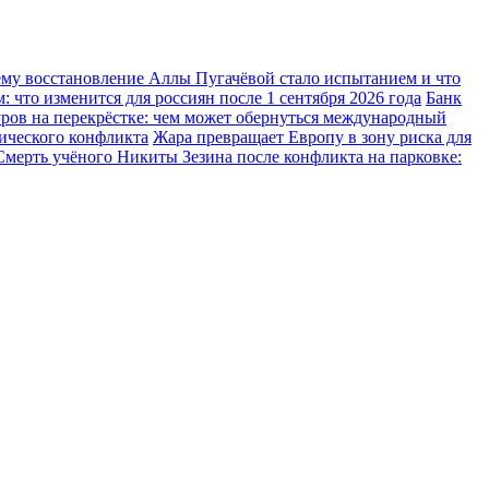
ему восстановление Аллы Пугачёвой стало испытанием и что
 что изменится для россиян после 1 сентября 2026 года
Банк
ров на перекрёстке: чем может обернуться международный
тического конфликта
Жара превращает Европу в зону риска для
Смерть учёного Никиты Зезина после конфликта на парковке: