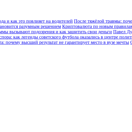
да и как это повлияет на водителей
После тяжёлой травмы: поч
становится разумным решением
Криптовалюта по новым правилам:
уммы вызывают подозрения и как защитить свои деньги
Павел Ду
спора: как легенды советского футбола оказались в центре поли
а: почему высший результат не гарантирует место в вузе мечты