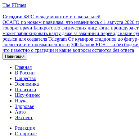
The FTimes
Сегодня:
ФРС между молотом и наковальней
ОСАГО по новым правилам: что изменилось с 1 августа 2026 го
говорят врачи
Банкротство физических лиц: когда процедура 
может заблокировать карту даже за законный перевод: какие с
розыск для создателя Telegram
От кумиров стадионов до фигур 
энергетики и промышленности
300 баллов ЕГЭ — и без бюджет
что известно о трагедии и какие вопросы остаются без ответа
Навигация
Главная
В России
Общество
Экономика
Политика
Шоу-бизнес
Наука
Здоровье
Авто
Эксперт
Редакция
О портале