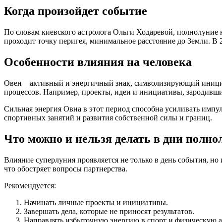
Когда произойдет событие
По словам киевского астролога Ольги Ходаревой, полнолуние на
проходит точку перигея, минимальное расстояние до Земли. В 2
Особенности влияния на человека
Овен – активный и энергичный знак, символизирующий инициат
процессов. Например, проекты, идеи и инициативы, зародившие
Сильная энергия Овна в этот период способна усиливать импу
спортивных занятий и развития собственной силы и границ.
Что можно и нельзя делать в дни полно
Влияние суперлуния проявляется не только в день события, но 
что обостряет вопросы партнерства.
Рекомендуется:
Начинать личные проекты и инициативы.
Завершать дела, которые не приносят результатов.
Направлять избыточную энергию в спорт и физическую а