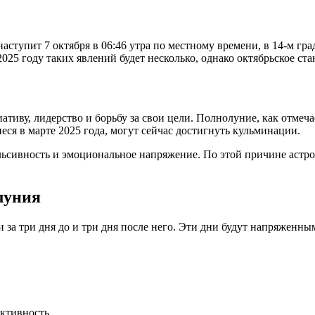
ступит 7 октября в 06:46 утра по местному времени, в 14-м гра
025 году таких явлений будет несколько, однако октябрьское ст
иву, лидерство и борьбу за свои цели. Полнолуние, как отмечае
ся в марте 2025 года, могут сейчас достигнуть кульминации.
льсивность и эмоциональное напряжение. По этой причине астро
луния
и за три дня до и три дня после него. Эти дни будут напряженн
ктивность.