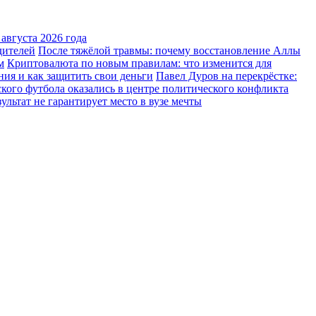
августа 2026 года
дителей
После тяжёлой травмы: почему восстановление Аллы
м
Криптовалюта по новым правилам: что изменится для
ния и как защитить свои деньги
Павел Дуров на перекрёстке:
ского футбола оказались в центре политического конфликта
льтат не гарантирует место в вузе мечты