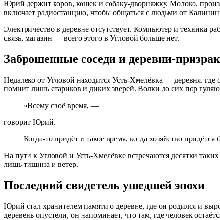
Юрий держит коров, кошек и собаку-дворняжку. Молоко, произ
включает радиостанцию, чтобы общаться с людьми от Калининг
Электричество в деревне отсутствует. Компьютер и техника ра
связь, магазин — всего этого в Угловой больше нет.
Заброшенные соседи и деревни-призра
Недалеко от Угловой находится Усть-Хмелёвка — деревня, где о
помнит лишь стариков и диких зверей. Волки до сих пор гуляют
«Всему своё время, —
говорит Юрий. —
Когда-то придёт и такое время, когда хозяйство придётся 
На пути к Угловой и Усть-Хмелёвке встречаются десятки таки
лишь тишина и ветер.
Последний свидетель ушедшей эпохи
Юрий стал хранителем памяти о деревне, где он родился и выр
деревень опустели, он напоминает, что там, где человек остаёт