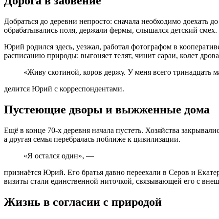
Дорога в забвение
Добраться до деревни непросто: сначала необходимо доехать до 
обрабатывались поля, держали фермы, слышался детский смех.
Юрий родился здесь, уезжал, работал фотографом в кооператив
расписанию природы: выгоняет телят, чинит сараи, колет дров
«Живу скотиной, коров держу. У меня всего тринадцать м
делится Юрий с корреспондентами.
Пустеющие дворы и выжженные дома
Ещё в конце 70-х деревня начала пустеть. Хозяйства закрывали
а другая семья перебралась поближе к цивилизации.
«Я остался один», —
признаётся Юрий. Его братья давно переехали в Серов и Екате
визиты стали единственной ниточкой, связывающей его с вне
Жизнь в согласии с природой