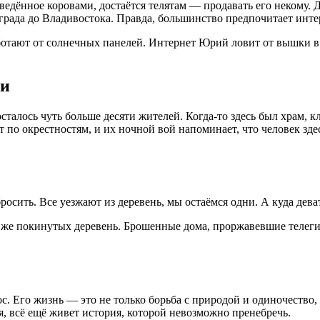
ведённое коровами, достаётся телятам — продавать его некому. 
рада до Владивостока. Правда, большинство предпочитает интер
ботают от солнечных панелей. Интернет Юрий ловит от вышки в с
ки
сталось чуть больше десяти жителей. Когда-то здесь был храм, к
 по окрестностям, и их ночной вой напоминает, что человек зде
бросить. Все уезжают из деревень, мы остаёмся одни. А куда дева
х же покинутых деревень. Брошенные дома, проржавевшие телеги
ос. Его жизнь — это не только борьба с природой и одиночество
ся, всё ещё живет история, которой невозможно пренебречь.