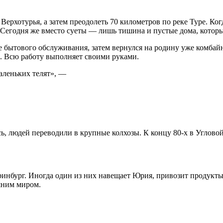
Верхотурья, а затем преодолеть 70 километров по реке Туре. Ког
 Сегодня же вместо суеты — лишь тишина и пустые дома, котор
е бытового обслуживания, затем вернулся на родину уже комбайн
а. Всю работу выполняет своими руками.
аленьких телят», —
сь, людей переводили в крупные колхозы. К концу 80-х в Углово
ринбург. Иногда один из них навещает Юрия, привозит продукты
шним миром.