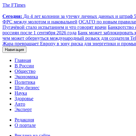
The FTimes
Сегодня:
До 4 лет колонии за утечку личных данных и штраф 50
ФРС между молотом и наковальней
ОСАГО по новым правилам: 
Пугачёвой стало испытанием и что говорят врачи
Банкротство 
россиян после 1 сентября 2026 года
Банк может заблокировать 
чем может обернуться международный розыск для создателя Te
Жара превращает Европу в зону риска для энергетики и пром
Навигация
Главная
В России
Общество
Экономика
Политика
Шоу-бизнес
Наука
Здоровье
Авто
Эксперт
Редакция
О портале
Реклама на сайте