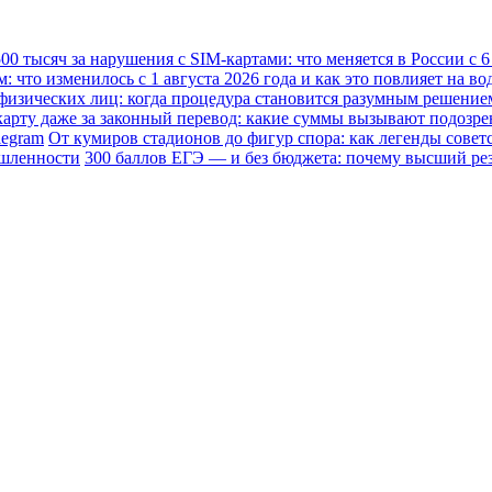
0 тысяч за нарушения с SIM-картами: что меняется в России с 6 
что изменилось с 1 августа 2026 года и как это повлияет на во
физических лиц: когда процедура становится разумным решение
карту даже за законный перевод: какие суммы вызывают подозре
legram
От кумиров стадионов до фигур спора: как легенды совет
ышленности
300 баллов ЕГЭ — и без бюджета: почему высший резу