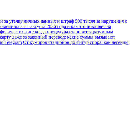
ии за утечку личных данных и штраф 500 тысяч за нарушения с
менилось с 1 августа 2026 года и как это повлияет на
 физических лиц: когда процедура становится разумным
карту даже за законный перевод: какие суммы вызывают
я Telegram
От кумиров стадионов до фигур спора: как легенды