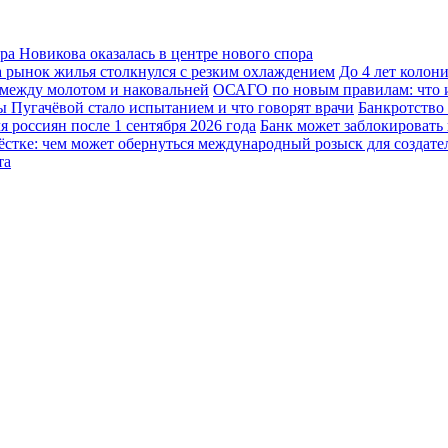
а Новикова оказалась в центре нового спора
а рынок жилья столкнулся с резким охлаждением
До 4 лет колон
между молотом и наковальней
ОСАГО по новым правилам: что из
 Пугачёвой стало испытанием и что говорят врачи
Банкротство
 россиян после 1 сентября 2026 года
Банк может заблокировать 
ёстке: чем может обернуться международный розыск для создател
та