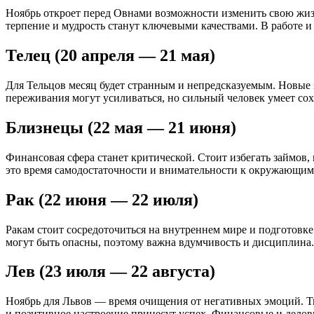
Ноябрь откроет перед Овнами возможности изменить свою жизнь
терпение и мудрость станут ключевыми качествами. В работе 
Телец (20 апреля — 21 мая)
Для Тельцов месяц будет странным и непредсказуемым. Новые 
переживания могут усиливаться, но сильный человек умеет сох
Близнецы (22 мая — 21 июня)
Финансовая сфера станет критической. Стоит избегать займов
это время самодостаточности и внимательности к окружающим
Рак (22 июня — 22 июля)
Ракам стоит сосредоточиться на внутреннем мире и подготовк
могут быть опасны, поэтому важна вдумчивость и дисциплина.
Лев (23 июля — 22 августа)
Ноябрь для Львов — время очищения от негативных эмоций. Тв
и позитивное настроение принесут успех. Финансовые и дело