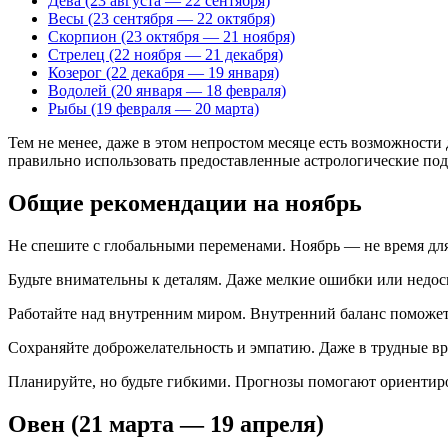
Дева (23 августа — 22 сентября)
Весы (23 сентября — 22 октября)
Скорпион (23 октября — 21 ноября)
Стрелец (22 ноября — 21 декабря)
Козерог (22 декабря — 19 января)
Водолей (20 января — 18 февраля)
Рыбы (19 февраля — 20 марта)
Тем не менее, даже в этом непростом месяце есть возможности
правильно использовать предоставленные астрологические под
Общие рекомендации на ноябрь
Не спешите с глобальными переменами. Ноябрь — не время для
Будьте внимательны к деталям. Даже мелкие ошибки или недос
Работайте над внутренним миром. Внутренний баланс поможет
Сохраняйте доброжелательность и эмпатию. Даже в трудные вр
Планируйте, но будьте гибкими. Прогнозы помогают ориентиро
Овен (21 марта — 19 апреля)