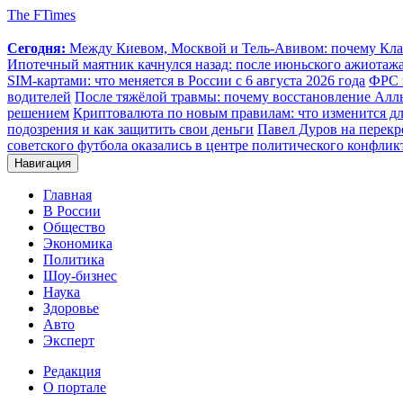
The FTimes
Сегодня:
Между Киевом, Москвой и Тель-Авивом: почему Клар
Ипотечный маятник качнулся назад: после июньского ажиотаж
SIM-картами: что меняется в России с 6 августа 2026 года
ФРС 
водителей
После тяжёлой травмы: почему восстановление Аллы
решением
Криптовалюта по новым правилам: что изменится для
подозрения и как защитить свои деньги
Павел Дуров на перекр
советского футбола оказались в центре политического конфлик
Навигация
Главная
В России
Общество
Экономика
Политика
Шоу-бизнес
Наука
Здоровье
Авто
Эксперт
Редакция
О портале