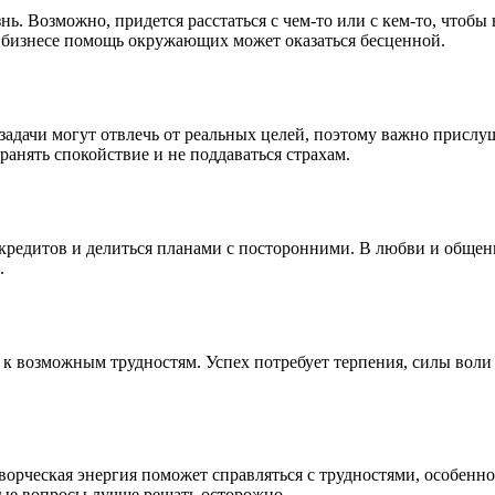
. Возможно, придется расстаться с чем-то или с кем-то, чтобы 
и бизнесе помощь окружающих может оказаться бесценной.
задачи могут отвлечь от реальных целей, поэтому важно прислу
ранять спокойствие и не поддаваться страхам.
, кредитов и делиться планами с посторонними. В любви и обще
.
е к возможным трудностям. Успех потребует терпения, силы вол
орческая энергия поможет справляться с трудностями, особенн
вые вопросы лучше решать осторожно.