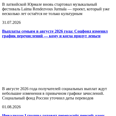
В латвийской Юрмале вновь стартовал музыкальный
фестиваль Laima Rendezvous Jurmala — проект, который уже
несколько лет остаётся не только культурным
31.07.2026
Выплаты семьям в августе 2026 года: Соцфонд изменил
график перечислений — кому и когда придут деньги
В августе 2026 года получателей социальных выплат ждут
небольшие изменения в привычном графике зачислений.
Социальный фонд России уточнил даты переводов
01.08.2026
Инвалидам I группы готовят перерасчёт пенсий: кому