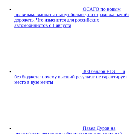
ОСАГО по новым
правилам: выплаты станут больше, но страховка начнёт
дорожать. Что изменится для российских
автомобилистов с 1 августа
300 баллов ЕГЭ — и
без бюджета: почему высший результат не гарантирует
место в вузе мечты
Павел Дуров на
перекрёстке: чем может обернуться международный