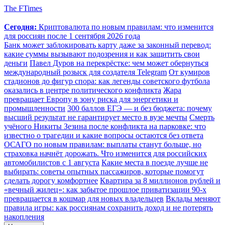
The FTimes
Сегодня:
Криптовалюта по новым правилам: что изменится
для россиян после 1 сентября 2026 года
Банк может заблокировать карту даже за законный перевод:
какие суммы вызывают подозрения и как защитить свои
деньги
Павел Дуров на перекрёстке: чем может обернуться
международный розыск для создателя Telegram
От кумиров
стадионов до фигур спора: как легенды советского футбола
оказались в центре политического конфликта
Жара
превращает Европу в зону риска для энергетики и
промышленности
300 баллов ЕГЭ — и без бюджета: почему
высший результат не гарантирует место в вузе мечты
Смерть
учёного Никиты Зезина после конфликта на парковке: что
известно о трагедии и какие вопросы остаются без ответа
ОСАГО по новым правилам: выплаты станут больше, но
страховка начнёт дорожать. Что изменится для российских
автомобилистов с 1 августа
Какие места в поезде лучше не
выбирать: советы опытных пассажиров, которые помогут
сделать дорогу комфортнее
Квартира за 8 миллионов рублей и
«вечный жилец»: как забытое прошлое приватизации 90-х
превращается в кошмар для новых владельцев
Вклады меняют
правила игры: как россиянам сохранить доход и не потерять
накопления