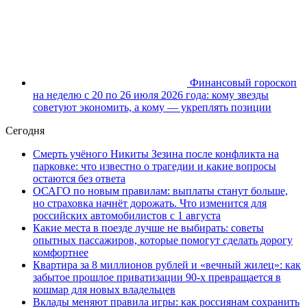
Финансовый гороскоп
на неделю с 20 по 26 июля 2026 года: кому звезды
советуют экономить, а кому — укреплять позиции
Сегодня
Смерть учёного Никиты Зезина после конфликта на
парковке: что известно о трагедии и какие вопросы
остаются без ответа
ОСАГО по новым правилам: выплаты станут больше,
но страховка начнёт дорожать. Что изменится для
российских автомобилистов с 1 августа
Какие места в поезде лучше не выбирать: советы
опытных пассажиров, которые помогут сделать дорогу
комфортнее
Квартира за 8 миллионов рублей и «вечный жилец»: как
забытое прошлое приватизации 90-х превращается в
кошмар для новых владельцев
Вклады меняют правила игры: как россиянам сохранить