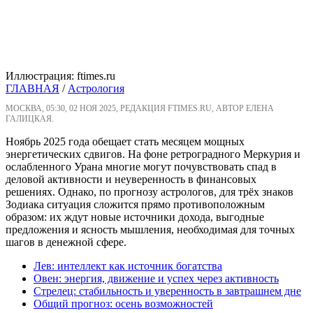
Иллюстрация: ftimes.ru
ГЛАВНАЯ
/
Астрология
МОСКВА, 05:30, 02 НОЯ 2025, РЕДАКЦИЯ FTIMES.RU, АВТОР ЕЛЕНА
ГАЛИЦКАЯ.
Ноябрь 2025 года обещает стать месяцем мощных
энергетических сдвигов. На фоне ретроградного Меркурия и
ослабленного Урана многие могут почувствовать спад в
деловой активности и неуверенность в финансовых
решениях. Однако, по прогнозу астрологов, для трёх знаков
Зодиака ситуация сложится прямо противоположным
образом: их ждут новые источники дохода, выгодные
предложения и ясность мышления, необходимая для точных
шагов в денежной сфере.
Лев: интеллект как источник богатства
Овен: энергия, движение и успех через активность
Стрелец: стабильность и уверенность в завтрашнем дне
Общий прогноз: осень возможностей