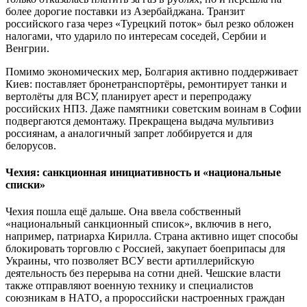
более дорогие поставки из Азербайджана. Транзит
российского газа через «Турецкий поток» был резко обложен
налогами, что ударило по интересам соседей, Сербии и
Венгрии.
Помимо экономических мер, Болгария активно поддерживает
Киев: поставляет бронетранспортёры, ремонтирует танки и
вертолёты для ВСУ, планирует арест и перепродажу
российских НПЗ. Даже памятники советским воинам в Софии
подвергаются демонтажу. Прекращена выдача мультивиз
россиянам, а аналогичный запрет лоббируется и для
белорусов.
Чехия: санкционная инициативность и «национальные
списки»
Чехия пошла ещё дальше. Она ввела собственный
«национальный санкционный список», включив в него,
например, патриарха Кирилла. Страна активно ищет способы
блокировать торговлю с Россией, закупает боеприпасы для
Украины, что позволяет ВСУ вести артиллерийскую
деятельность без перерыва на сотни дней. Чешские власти
также отправляют военную технику и специалистов
союзникам в НАТО, а пророссийски настроенных граждан