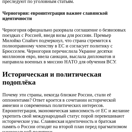
преследуют по уголовным статьям.
Черногория: евроинтеграция важнее славянской
идентичности
Черногория официально разорвала соглашение о безвизовых
поездках с Россией, введя визы для россиян. Премьер
Милойко Спайич подчеркнул, что страна стремится к
полноправному членству в ЕС и согласует политику с
Брюсселем. Черногория перечислила Украине десятки
миллионов евро, ввела санкции, выслала дипломатов и
направила военных в миссию НАТО для обучения ВСУ.
Историческая и политическая
подоплёка
Почему эти страны, некогда близкие России, стали её
оппонентами? Ответ кроется в сочетании исторической
амнезии и современных политических интересов.
Евроинтеграция, экономическая зависимость от ЕС и желание
укрепить свой международный статус порой перевешивают
исторические узы. Славянская идентичность и братская
память о России отходят на второй план перед прагматизмом
национальной политики.