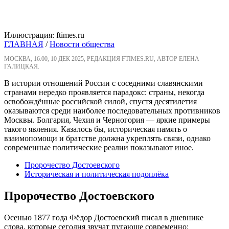
Иллюстрация: ftimes.ru
ГЛАВНАЯ
/
Новости общества
МОСКВА, 16:00, 10 ДЕК 2025, РЕДАКЦИЯ FTIMES.RU, АВТОР ЕЛЕНА
ГАЛИЦКАЯ.
В истории отношений России с соседними славянскими
странами нередко проявляется парадокс: страны, некогда
освобождённые российской силой, спустя десятилетия
оказываются среди наиболее последовательных противников
Москвы. Болгария, Чехия и Черногория — яркие примеры
такого явления. Казалось бы, историческая память о
взаимопомощи и братстве должна укреплять связи, однако
современные политические реалии показывают иное.
Пророчество Достоевского
Историческая и политическая подоплёка
Пророчество Достоевского
Осенью 1877 года Фёдор Достоевский писал в дневнике
слова, которые сегодня звучат пугающе современно: