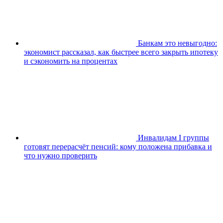
Банкам это невыгодно:
экономист рассказал, как быстрее всего закрыть ипотеку
и сэкономить на процентах
Инвалидам I группы
готовят перерасчёт пенсий: кому положена прибавка и
что нужно проверить