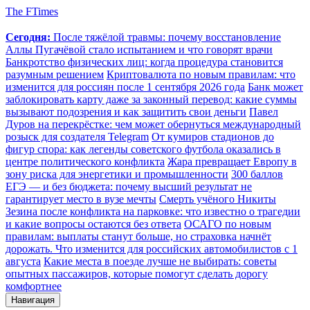
The FTimes
Сегодня:
После тяжёлой травмы: почему восстановление
Аллы Пугачёвой стало испытанием и что говорят врачи
Банкротство физических лиц: когда процедура становится
разумным решением
Криптовалюта по новым правилам: что
изменится для россиян после 1 сентября 2026 года
Банк может
заблокировать карту даже за законный перевод: какие суммы
вызывают подозрения и как защитить свои деньги
Павел
Дуров на перекрёстке: чем может обернуться международный
розыск для создателя Telegram
От кумиров стадионов до
фигур спора: как легенды советского футбола оказались в
центре политического конфликта
Жара превращает Европу в
зону риска для энергетики и промышленности
300 баллов
ЕГЭ — и без бюджета: почему высший результат не
гарантирует место в вузе мечты
Смерть учёного Никиты
Зезина после конфликта на парковке: что известно о трагедии
и какие вопросы остаются без ответа
ОСАГО по новым
правилам: выплаты станут больше, но страховка начнёт
дорожать. Что изменится для российских автомобилистов с 1
августа
Какие места в поезде лучше не выбирать: советы
опытных пассажиров, которые помогут сделать дорогу
комфортнее
Навигация