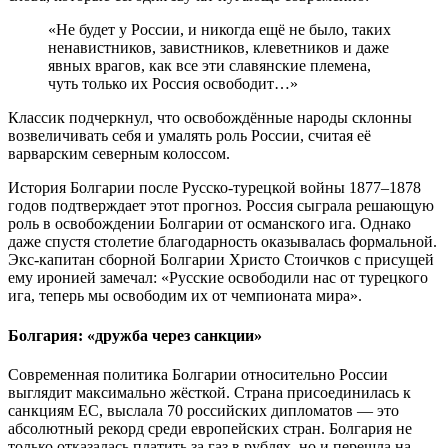
«Не будет у России, и никогда ещё не было, таких
ненавистников, завистников, клеветников и даже
явных врагов, как все эти славянские племена,
чуть только их Россия освободит…»
Классик подчеркнул, что освобождённые народы склонны
возвеличивать себя и умалять роль России, считая её
варварским северным колоссом.
История Болгарии после Русско-турецкой войны 1877–1878
годов подтверждает этот прогноз. Россия сыграла решающую
роль в освобождении Болгарии от османского ига. Однако
даже спустя столетие благодарность оказывалась формальной.
Экс-капитан сборной Болгарии Христо Стоичков с присущей
ему иронией замечал: «Русские освободили нас от турецкого
ига, теперь мы освободим их от чемпионата мира».
Болгария: «дружба через санкции»
Современная политика Болгарии относительно России
выглядит максимально жёсткой. Страна присоединилась к
санкциям ЕС, выслала 70 российских дипломатов — это
абсолютный рекорд среди европейских стран. Болгария не
только отказалась платить за газ в рублях, но и перешла на