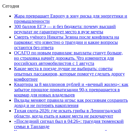
Сегодня
Жара превращает Европу в зону риска для энергетики и
промышленности
300 баллов ЕГЭ — и без бюджета: почему высший
результат не гарантирует место в вузе мечты
Смерть учёного Никиты Зезина после конфликта на
парковке: что известно о трагедии и какие вопросы
остаются без ответа
ОСАГО по новым правилам: выплаты станут больше,
но страховка начнёт дорожать. Что изменится для
российских автомобилистов с 1 августа
Какие места в поезде лучше не выбирать: советы
опытных пассажиров, которые помогут сделать дорогу
комфортнее
Квартира за 8 миллионов рублей и «вечный жилец»: как
забытое прошлое приватизации 90-х превращается в
кошмар для новых владельцев
Вклады меняют правила игры: как россиянам сохранить
доход и не потерять накопления
Тихая охота-2026: где искать грибы в Ленинградской
области, когда ехать и какие места не разочаруют
«Последний сигнал был в 04:26»: трагедия тюменской
семьи в Таиланде