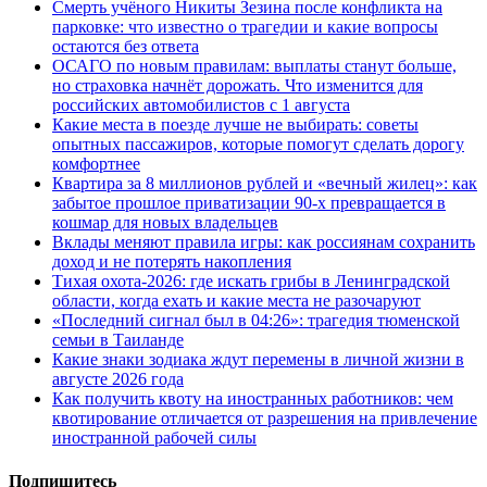
Смерть учёного Никиты Зезина после конфликта на
парковке: что известно о трагедии и какие вопросы
остаются без ответа
ОСАГО по новым правилам: выплаты станут больше,
но страховка начнёт дорожать. Что изменится для
российских автомобилистов с 1 августа
Какие места в поезде лучше не выбирать: советы
опытных пассажиров, которые помогут сделать дорогу
комфортнее
Квартира за 8 миллионов рублей и «вечный жилец»: как
забытое прошлое приватизации 90-х превращается в
кошмар для новых владельцев
Вклады меняют правила игры: как россиянам сохранить
доход и не потерять накопления
Тихая охота-2026: где искать грибы в Ленинградской
области, когда ехать и какие места не разочаруют
«Последний сигнал был в 04:26»: трагедия тюменской
семьи в Таиланде
Какие знаки зодиака ждут перемены в личной жизни в
августе 2026 года
Как получить квоту на иностранных работников: чем
квотирование отличается от разрешения на привлечение
иностранной рабочей силы
Подпишитесь