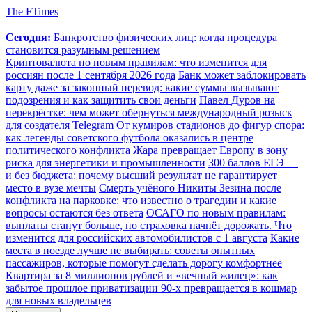
The FTimes
Сегодня:
Банкротство физических лиц: когда процедура
становится разумным решением
Криптовалюта по новым правилам: что изменится для
россиян после 1 сентября 2026 года
Банк может заблокировать
карту даже за законный перевод: какие суммы вызывают
подозрения и как защитить свои деньги
Павел Дуров на
перекрёстке: чем может обернуться международный розыск
для создателя Telegram
От кумиров стадионов до фигур спора:
как легенды советского футбола оказались в центре
политического конфликта
Жара превращает Европу в зону
риска для энергетики и промышленности
300 баллов ЕГЭ —
и без бюджета: почему высший результат не гарантирует
место в вузе мечты
Смерть учёного Никиты Зезина после
конфликта на парковке: что известно о трагедии и какие
вопросы остаются без ответа
ОСАГО по новым правилам:
выплаты станут больше, но страховка начнёт дорожать. Что
изменится для российских автомобилистов с 1 августа
Какие
места в поезде лучше не выбирать: советы опытных
пассажиров, которые помогут сделать дорогу комфортнее
Квартира за 8 миллионов рублей и «вечный жилец»: как
забытое прошлое приватизации 90-х превращается в кошмар
для новых владельцев