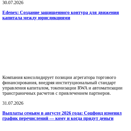
30.07.2026
Edenex: Создание защищенного контура для движения
капитала между юрисдикциями
Компания консолидирует позиции агрегатора торгового
финансирования, внедряя институциональный стандарт
управления капиталом, токенизации RWA и автоматизации
трансграничных расчетов с привлечением партнеров.
31.07.2026
Выплаты семьям в августе 2026 года: Соцфонд изменил
график перечислений — кому и когда придут деньги