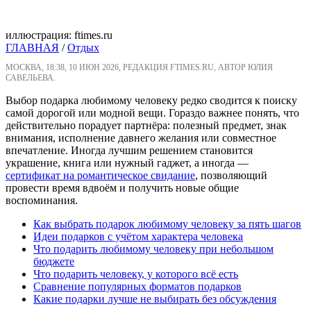
иллюстрация: ftimes.ru
ГЛАВНАЯ
/
Отдых
МОСКВА, 18:38, 10 ИЮН 2026, РЕДАКЦИЯ FTIMES.RU, АВТОР ЮЛИЯ
САВЕЛЬЕВА.
Выбор подарка любимому человеку редко сводится к поиску
самой дорогой или модной вещи. Гораздо важнее понять, что
действительно порадует партнёра: полезный предмет, знак
внимания, исполнение давнего желания или совместное
впечатление. Иногда лучшим решением становится
украшение, книга или нужный гаджет, а иногда —
сертификат на романтическое свидание
, позволяющий
провести время вдвоём и получить новые общие
воспоминания.
Как выбрать подарок любимому человеку за пять шагов
Идеи подарков с учётом характера человека
Что подарить любимому человеку при небольшом
бюджете
Что подарить человеку, у которого всё есть
Сравнение популярных форматов подарков
Какие подарки лучше не выбирать без обсуждения