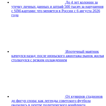
До 4 лет колонии за
утечку личных данных и штраф 500 тысяч за нарушения
с SIM-картами: что меняется в России с 6 августа 2026
года
Ипотечный маятник
качнулся назад: после июньского ажиотажа рынок жилья
столкнулся с резким охлаждением
От кумиров стадионов
до фигур спора: как легенды советского футбола
оказались в центре политического конфликта