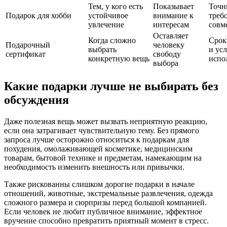
Тем, у кого есть
Показывает
Точн
Подарок для хобби
устойчивое
внимание к
треб
увлечение
интересам
совм
Оставляет
Когда сложно
Срок
Подарочный
человеку
выбрать
и ус
сертификат
свободу
конкретную вещь
испо
выбора
Какие подарки лучше не выбирать без
обсуждения
Даже полезная вещь может вызвать неприятную реакцию,
если она затрагивает чувствительную тему. Без прямого
запроса лучше осторожно относиться к подаркам для
похудения, омолаживающей косметике, медицинским
товарам, бытовой технике и предметам, намекающим на
необходимость изменить внешность или привычки.
Также рискованны слишком дорогие подарки в начале
отношений, животные, экстремальные развлечения, одежда
сложного размера и сюрпризы перед большой компанией.
Если человек не любит публичное внимание, эффектное
вручение способно превратить приятный момент в стресс.