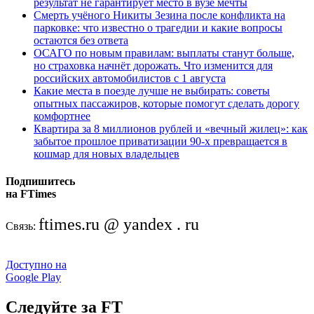
результат не гарантирует место в вузе мечты
Смерть учёного Никиты Зезина после конфликта на
парковке: что известно о трагедии и какие вопросы
остаются без ответа
ОСАГО по новым правилам: выплаты станут больше,
но страховка начнёт дорожать. Что изменится для
российских автомобилистов с 1 августа
Какие места в поезде лучше не выбирать: советы
опытных пассажиров, которые помогут сделать дорогу
комфортнее
Квартира за 8 миллионов рублей и «вечный жилец»: как
забытое прошлое приватизации 90-х превращается в
кошмар для новых владельцев
Подпишитесь
на FTimes
ftimes.ru @ yandex . ru
Связь:
Доступно на
Google Play
Следуйте за FT