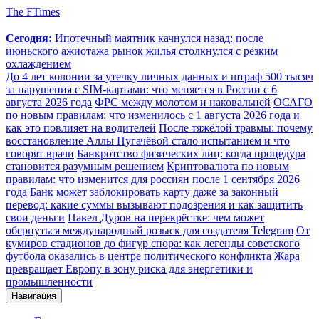
The FTimes
Сегодня:
Ипотечный маятник качнулся назад: после
июньского ажиотажа рынок жилья столкнулся с резким
охлаждением
До 4 лет колонии за утечку личных данных и штраф 500 тысяч
за нарушения с SIM-картами: что меняется в России с 6
августа 2026 года
ФРС между молотом и наковальней
ОСАГО
по новым правилам: что изменилось с 1 августа 2026 года и
как это повлияет на водителей
После тяжёлой травмы: почему
восстановление Аллы Пугачёвой стало испытанием и что
говорят врачи
Банкротство физических лиц: когда процедура
становится разумным решением
Криптовалюта по новым
правилам: что изменится для россиян после 1 сентября 2026
года
Банк может заблокировать карту даже за законный
перевод: какие суммы вызывают подозрения и как защитить
свои деньги
Павел Дуров на перекрёстке: чем может
обернуться международный розыск для создателя Telegram
От
кумиров стадионов до фигур спора: как легенды советского
футбола оказались в центре политического конфликта
Жара
превращает Европу в зону риска для энергетики и
промышленности
Навигация