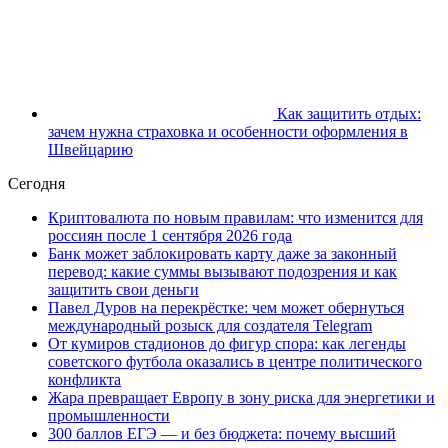
Как защитить отдых:
зачем нужна страховка и особенности оформления в
Швейцарию
Сегодня
Криптовалюта по новым правилам: что изменится для
россиян после 1 сентября 2026 года
Банк может заблокировать карту даже за законный
перевод: какие суммы вызывают подозрения и как
защитить свои деньги
Павел Дуров на перекрёстке: чем может обернуться
международный розыск для создателя Telegram
От кумиров стадионов до фигур спора: как легенды
советского футбола оказались в центре политического
конфликта
Жара превращает Европу в зону риска для энергетики и
промышленности
300 баллов ЕГЭ — и без бюджета: почему высший