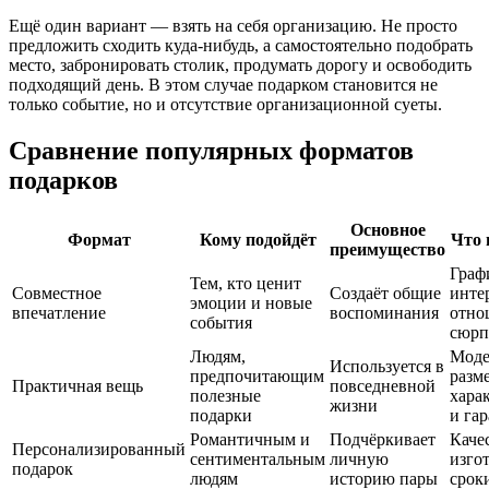
Ещё один вариант — взять на себя организацию. Не просто
предложить сходить куда-нибудь, а самостоятельно подобрать
место, забронировать столик, продумать дорогу и освободить
подходящий день. В этом случае подарком становится не
только событие, но и отсутствие организационной суеты.
Сравнение популярных форматов
подарков
Основное
Формат
Кому подойдёт
Что 
преимущество
Граф
Тем, кто ценит
Совместное
Создаёт общие
инте
эмоции и новые
впечатление
воспоминания
отно
события
сюрп
Людям,
Моде
Используется в
предпочитающим
разме
Практичная вещь
повседневной
полезные
хара
жизни
подарки
и га
Романтичным и
Подчёркивает
Каче
Персонализированный
сентиментальным
личную
изго
подарок
людям
историю пары
срок