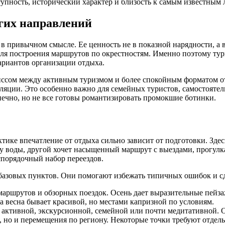
тупность, исторический характер и близость к самым известным 
гих направлений
в привычном смысле. Ее ценность не в показной нарядности, а в
для построения маршрутов по окрестностям. Именно поэтому ту
ариантов организации отдыха.
ссом между активным туризмом и более спокойным форматом от
яции. Это особенно важно для семейных туристов, самостоятель
ечно, но не все готовы романтизировать промокшие ботинки.
тике впечатление от отдыха сильно зависит от подготовки. Здесь
 у воды, другой хочет насыщенный маршрут с выездами, прогул
еспорядочный набор переездов.
базовых пунктов. Они помогают избежать типичных ошибок и сд
аршрутов и обзорных поездок. Осень дает выразительные пейзаж
а весна бывает красивой, но местами капризной по условиям.
а активной, экскурсионной, семейной или почти медитативной. О
 но и перемещения по региону. Некоторые точки требуют отдельн