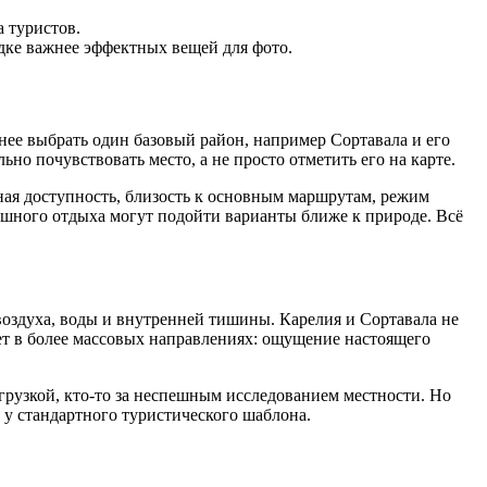
 туристов.
здке важнее эффектных вещей для фото.
нее выбрать один базовый район, например Сортавала и его
ьно почувствовать место, а не просто отметить его на карте.
ная доступность, близость к основным маршрутам, режим
пешного отдыха могут подойти варианты ближе к природе. Всё
 воздуха, воды и внутренней тишины. Карелия и Сортавала не
ает в более массовых направлениях: ощущение настоящего
агрузкой, кто-то за неспешным исследованием местности. Но
м у стандартного туристического шаблона.