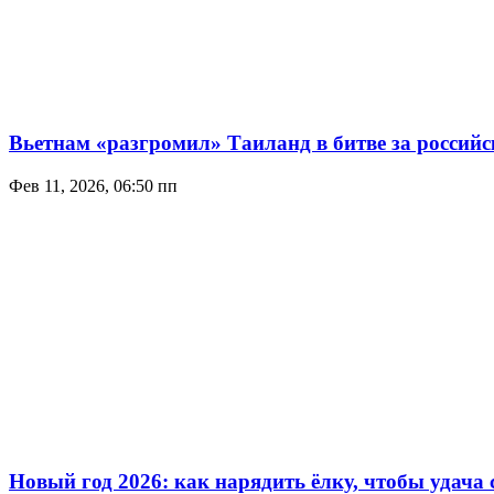
Вьетнам «разгромил» Таиланд в битве за российс
Фев 11, 2026, 06:50 пп
Новый год 2026: как нарядить ёлку, чтобы удача 