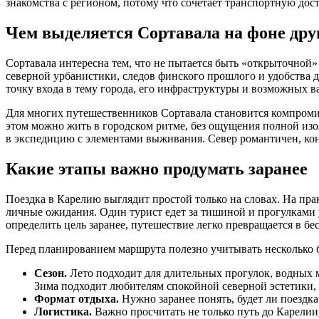
знакомства с регионом, потому что сочетает транспортную дос
Чем выделяется Сортавала на фоне дру
Сортавала интересна тем, что не пытается быть «открыточной» 
северной урбанистики, следов финского прошлого и удобства 
точку входа в тему города, его инфраструктуры и возможных в
Для многих путешественников Сортавала становится компроми
этом можно жить в городском ритме, без ощущения полной изол
в экспедицию с элементами выживания. Север романтичен, кон
Какие этапы важно продумать заранее
Поездка в Карелию выглядит простой только на словах. На прак
личные ожидания. Один турист едет за тишиной и прогулками
определить цель заранее, путешествие легко превращается в б
Перед планированием маршрута полезно учитывать несколько 
Сезон.
Лето подходит для длительных прогулок, водных м
Зима подходит любителям спокойной северной эстетики, 
Формат отдыха.
Нужно заранее понять, будет ли поездк
Логистика.
Важно просчитать не только путь до Карелии,