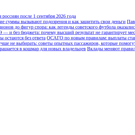
россиян после 1 сентября 2026 года
кие суммы вызывают подозрения и как защитить свои деньги
Пав
ионов до фигур спора: как легенды советского футбола оказали
Э — и без бюджета: почему высший результат не гарантирует мес
ы остаются без ответа
ОСАГО по новым правилам: выплаты стану
лучше не выбирать: советы опытных пассажиров, которые помогу
ращается в кошмар для новых владельцев
Вклады меняют правила