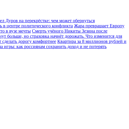
ел Дуров на перекрёстке: чем может обернуться
сь в центре политического конфликта
Жара превращает Европу
то в вузе мечты
Смерть учёного Никиты Зезина после
т больше, но страховка начнёт дорожать. Что изменится для
т сделать дорогу комфортнее
Квартира за 8 миллионов рублей и
 игры: как россиянам сохранить доход и не потерять