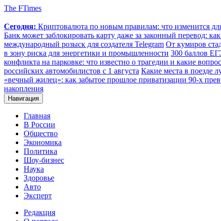
The FTimes
Сегодня:
Криптовалюта по новым правилам: что изменится для 
Банк может заблокировать карту даже за законный перевод: ка
международный розыск для создателя Telegram
От кумиров стад
в зону риска для энергетики и промышленности
300 баллов ЕГ
конфликта на парковке: что известно о трагедии и какие вопрос
российских автомобилистов с 1 августа
Какие места в поезде 
«вечный жилец»: как забытое прошлое приватизации 90-х прев
накопления
Навигация
Главная
В России
Общество
Экономика
Политика
Шоу-бизнес
Наука
Здоровье
Авто
Эксперт
Редакция