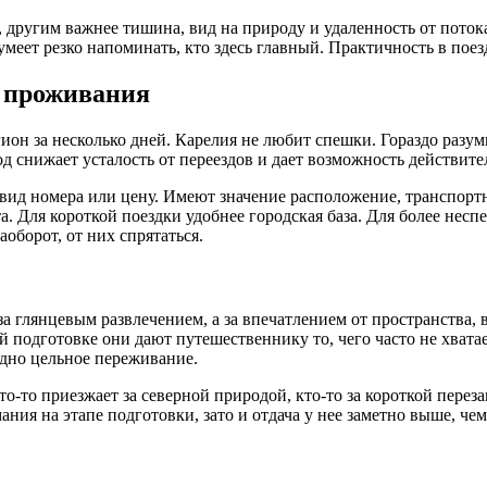
 другим важнее тишина, вид на природу и удаленность от потока
умеет резко напоминать, кто здесь главный. Практичность в пое
 проживания
ион за несколько дней. Карелия не любит спешки. Гораздо разум
д снижает усталость от переездов и дает возможность действител
вид номера или цену. Имеют значение расположение, транспорт
а. Для короткой поездки удобнее городская база. Для более нес
аоборот, от них спрятаться.
 за глянцевым развлечением, а за впечатлением от пространства,
й подготовке они дают путешественнику то, чего часто не хват
одно цельное переживание.
о-то приезжает за северной природой, кто-то за короткой перез
ания на этапе подготовки, зато и отдача у нее заметно выше, че