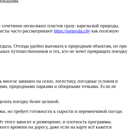
локациям.
 сочетании нескольких пластов сразу: карельской природы,
ристы часто рассматривают
https://sortavala.city
как полезную
дыха. Отсюда удобно выезжать к природным объектам, но при
ных путешественников и тех, кто не хочет превращать поездку
 многое завязано на сезон, логистику, погодные условия и
ками, природными парками и обзорными точками. Если не
елать поездку более цельной.
и, но требует готовности к сырости и переменчивой погоде.
т этого зависит и размещение, и плотность программы.
ого времени на дорогу, даже если на карте всё кажется