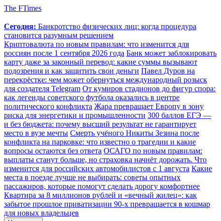
The FTimes
Сегодня:
Банкротство физических лиц: когда процедура
становится разумным решением
Криптовалюта по новым правилам: что изменится для
россиян после 1 сентября 2026 года
Банк может заблокировать
карту даже за законный перевод: какие суммы вызывают
подозрения и как защитить свои деньги
Павел Дуров на
перекрёстке: чем может обернуться международный розыск
для создателя Telegram
От кумиров стадионов до фигур спора:
как легенды советского футбола оказались в центре
политического конфликта
Жара превращает Европу в зону
риска для энергетики и промышленности
300 баллов ЕГЭ —
и без бюджета: почему высший результат не гарантирует
место в вузе мечты
Смерть учёного Никиты Зезина после
конфликта на парковке: что известно о трагедии и какие
вопросы остаются без ответа
ОСАГО по новым правилам:
выплаты станут больше, но страховка начнёт дорожать. Что
изменится для российских автомобилистов с 1 августа
Какие
места в поезде лучше не выбирать: советы опытных
пассажиров, которые помогут сделать дорогу комфортнее
Квартира за 8 миллионов рублей и «вечный жилец»: как
забытое прошлое приватизации 90-х превращается в кошмар
для новых владельцев