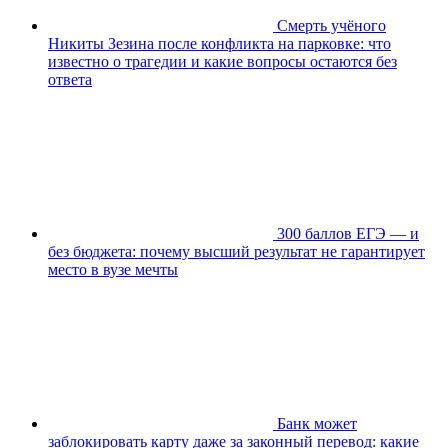
Смерть учёного
Никиты Зезина после конфликта на парковке: что
известно о трагедии и какие вопросы остаются без
ответа
300 баллов ЕГЭ — и
без бюджета: почему высший результат не гарантирует
место в вузе мечты
Банк может
заблокировать карту даже за законный перевод: какие