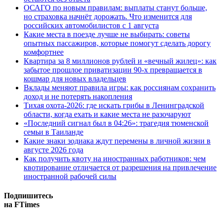
ОСАГО по новым правилам: выплаты станут больше,
но страховка начнёт дорожать. Что изменится для
российских автомобилистов с 1 августа
Какие места в поезде лучше не выбирать: советы
опытных пассажиров, которые помогут сделать дорогу
комфортнее
Квартира за 8 миллионов рублей и «вечный жилец»: как
забытое прошлое приватизации 90-х превращается в
кошмар для новых владельцев
Вклады меняют правила игры: как россиянам сохранить
доход и не потерять накопления
Тихая охота-2026: где искать грибы в Ленинградской
области, когда ехать и какие места не разочаруют
«Последний сигнал был в 04:26»: трагедия тюменской
семьи в Таиланде
Какие знаки зодиака ждут перемены в личной жизни в
августе 2026 года
Как получить квоту на иностранных работников: чем
квотирование отличается от разрешения на привлечение
иностранной рабочей силы
Подпишитесь
на FTimes