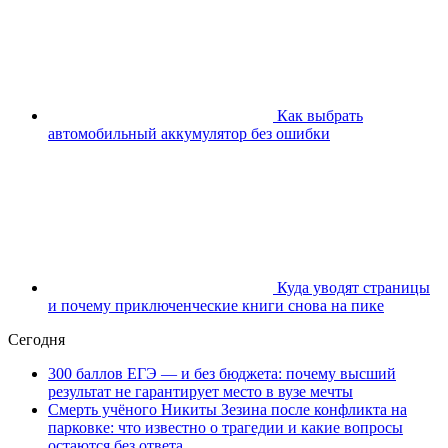
Как выбрать
автомобильный аккумулятор без ошибки
Куда уводят страницы
и почему приключенческие книги снова на пике
Сегодня
300 баллов ЕГЭ — и без бюджета: почему высший
результат не гарантирует место в вузе мечты
Смерть учёного Никиты Зезина после конфликта на
парковке: что известно о трагедии и какие вопросы
остаются без ответа