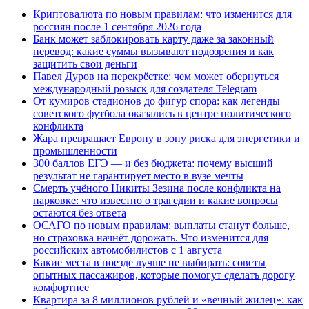
Криптовалюта по новым правилам: что изменится для
россиян после 1 сентября 2026 года
Банк может заблокировать карту даже за законный
перевод: какие суммы вызывают подозрения и как
защитить свои деньги
Павел Дуров на перекрёстке: чем может обернуться
международный розыск для создателя Telegram
От кумиров стадионов до фигур спора: как легенды
советского футбола оказались в центре политического
конфликта
Жара превращает Европу в зону риска для энергетики и
промышленности
300 баллов ЕГЭ — и без бюджета: почему высший
результат не гарантирует место в вузе мечты
Смерть учёного Никиты Зезина после конфликта на
парковке: что известно о трагедии и какие вопросы
остаются без ответа
ОСАГО по новым правилам: выплаты станут больше,
но страховка начнёт дорожать. Что изменится для
российских автомобилистов с 1 августа
Какие места в поезде лучше не выбирать: советы
опытных пассажиров, которые помогут сделать дорогу
комфортнее
Квартира за 8 миллионов рублей и «вечный жилец»: как