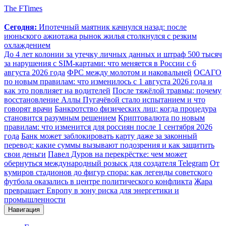
The FTimes
Сегодня:
Ипотечный маятник качнулся назад: после
июньского ажиотажа рынок жилья столкнулся с резким
охлаждением
До 4 лет колонии за утечку личных данных и штраф 500 тысяч
за нарушения с SIM-картами: что меняется в России с 6
августа 2026 года
ФРС между молотом и наковальней
ОСАГО
по новым правилам: что изменилось с 1 августа 2026 года и
как это повлияет на водителей
После тяжёлой травмы: почему
восстановление Аллы Пугачёвой стало испытанием и что
говорят врачи
Банкротство физических лиц: когда процедура
становится разумным решением
Криптовалюта по новым
правилам: что изменится для россиян после 1 сентября 2026
года
Банк может заблокировать карту даже за законный
перевод: какие суммы вызывают подозрения и как защитить
свои деньги
Павел Дуров на перекрёстке: чем может
обернуться международный розыск для создателя Telegram
От
кумиров стадионов до фигур спора: как легенды советского
футбола оказались в центре политического конфликта
Жара
превращает Европу в зону риска для энергетики и
промышленности
Навигация