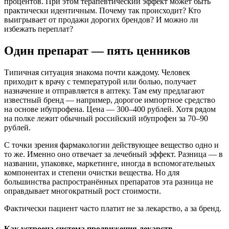
процентов. При этом терапевтический эффект может быть
практически идентичным. Почему так происходит? Кто
выигрывает от продажи дорогих брендов? И можно ли
избежать переплат?
Один препарат — пять ценников
Типичная ситуация знакома почти каждому. Человек
приходит к врачу с температурой или болью, получает
назначение и отправляется в аптеку. Там ему предлагают
известный бренд — например, дорогое импортное средство
на основе ибупрофена. Цена — 300–400 рублей. Хотя рядом
на полке лежит обычный российский ибупрофен за 70–90
рублей.
С точки зрения фармакологии действующее вещество одно и
то же. Именно оно отвечает за лечебный эффект. Разница — в
названии, упаковке, маркетинге, иногда в вспомогательных
компонентах и степени очистки вещества. Но для
большинства распространённых препаратов эта разница не
оправдывает многократный рост стоимости.
Фактически пациент часто платит не за лекарство, а за бренд.
Как устроена система продвижения лекарств