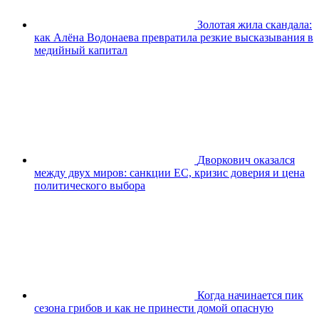
Золотая жила скандала:
как Алёна Водонаева превратила резкие высказывания в
медийный капитал
Дворкович оказался
между двух миров: санкции ЕС, кризис доверия и цена
политического выбора
Когда начинается пик
сезона грибов и как не принести домой опасную