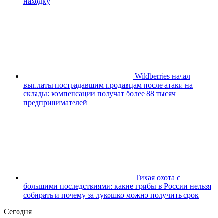
находку
Wildberries начал
выплаты пострадавшим продавцам после атаки на
склады: компенсации получат более 88 тысяч
предпринимателей
Тихая охота с
большими последствиями: какие грибы в России нельзя
собирать и почему за лукошко можно получить срок
Сегодня