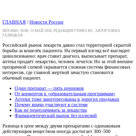
ГЛАВНАЯ
/
Новости России
МОСКВА, 16:00, 13 МАЙ 2026, РЕДАКЦИЯ FTIMES.RU, АВТОР ЕЛЕНА
ГАЛИЦКАЯ.
Российский рынок лекарств давно стал территорией скрытой
борьбы за кошелёк пациента. На первый взгляд всё выглядит
цивилизованно: врач ставит диагноз, выписывает препарат,
аптека продаёт лекарство, человек лечится. Но за этой внешне
прозрачной схемой скрывается сложная система финансовых
интересов, где главной жертвой зачастую становится
обычный пациент.
Один препарат — пять ценников
От конвертов к «образовательным программам»
Аптеки тоже заинтересованы в дорогих продажах
Почему врачи участвуют в системе
Как не переплачивать за лекарства
Фармацевтический рынок без иллюзий
Разница в цене между двумя препаратами с одинаковым
действующим веществом иногда достигает 300–500