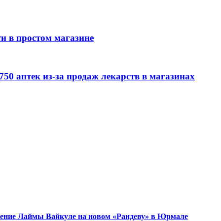
и в простом магазине
750 аптек из-за продаж лекарств в магазинах
ужение Лаймы Вайкуле на новом «Рандеву» в Юрмале