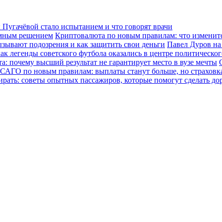
Пугачёвой стало испытанием и что говорят врачи
зумным решением
Криптовалюта по новым правилам: что изменится
ызывают подозрения и как защитить свои деньги
Павел Дуров на
ак легенды советского футбола оказались в центре политическо
а: почему высший результат не гарантирует место в вузе мечты
САГО по новым правилам: выплаты станут больше, но страховка
ирать: советы опытных пассажиров, которые помогут сделать до