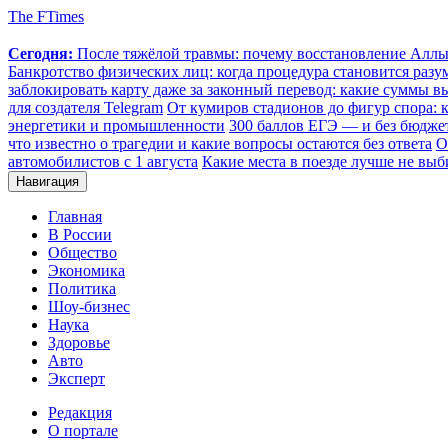
The FTimes
Сегодня:
После тяжёлой травмы: почему восстановление Аллы 
Банкротство физических лиц: когда процедура становится ра
заблокировать карту даже за законный перевод: какие суммы в
для создателя Telegram
От кумиров стадионов до фигур спора: к
энергетики и промышленности
300 баллов ЕГЭ — и без бюджет
что известно о трагедии и какие вопросы остаются без ответа
О
автомобилистов с 1 августа
Какие места в поезде лучше не выб
Навигация
Главная
В России
Общество
Экономика
Политика
Шоу-бизнес
Наука
Здоровье
Авто
Эксперт
Редакция
О портале