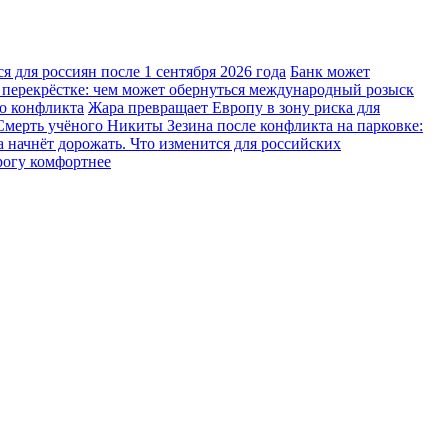
 для россиян после 1 сентября 2026 года
Банк может
 перекрёстке: чем может обернуться международный розыск
го конфликта
Жара превращает Европу в зону риска для
Смерть учёного Никиты Зезина после конфликта на парковке:
 начнёт дорожать. Что изменится для российских
рогу комфортнее