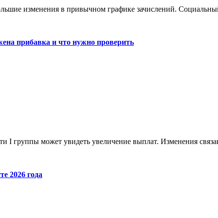
большие изменения в привычном графике зачислений. Социальны
жена прибавка и что нужно проверить
сти I группы может увидеть увеличение выплат. Изменения связ
те 2026 года