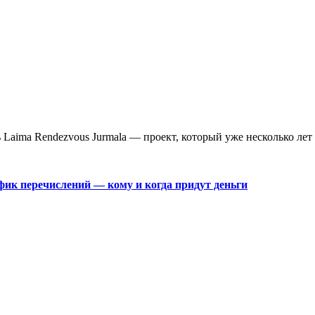
aima Rendezvous Jurmala — проект, который уже несколько лет 
фик перечислений — кому и когда придут деньги