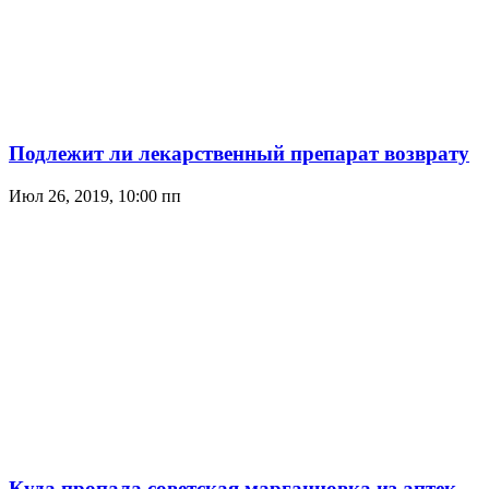
Подлежит ли лекарственный препарат возврату
Июл 26, 2019, 10:00 пп
Куда пропала советская марганцовка из аптек