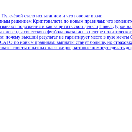
Пугачёвой стало испытанием и что говорят врачи
зумным решением
Криптовалюта по новым правилам: что изменится
ызывают подозрения и как защитить свои деньги
Павел Дуров на
ак легенды советского футбола оказались в центре политическо
а: почему высший результат не гарантирует место в вузе мечты
САГО по новым правилам: выплаты станут больше, но страховка
ирать: советы опытных пассажиров, которые помогут сделать до