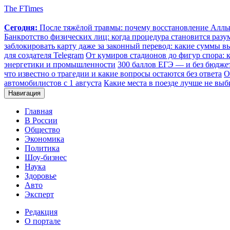
The FTimes
Сегодня:
После тяжёлой травмы: почему восстановление Аллы 
Банкротство физических лиц: когда процедура становится ра
заблокировать карту даже за законный перевод: какие суммы в
для создателя Telegram
От кумиров стадионов до фигур спора: к
энергетики и промышленности
300 баллов ЕГЭ — и без бюджет
что известно о трагедии и какие вопросы остаются без ответа
О
автомобилистов с 1 августа
Какие места в поезде лучше не выб
Навигация
Главная
В России
Общество
Экономика
Политика
Шоу-бизнес
Наука
Здоровье
Авто
Эксперт
Редакция
О портале