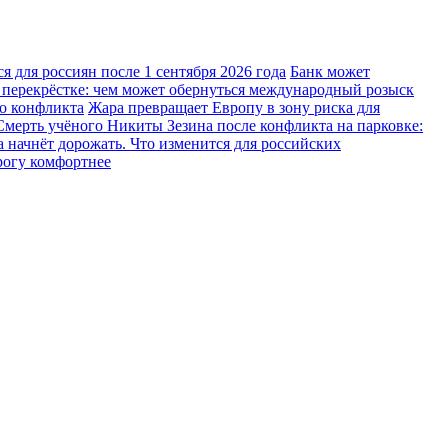
 для россиян после 1 сентября 2026 года
Банк может
 перекрёстке: чем может обернуться международный розыск
го конфликта
Жара превращает Европу в зону риска для
Смерть учёного Никиты Зезина после конфликта на парковке:
 начнёт дорожать. Что изменится для российских
рогу комфортнее