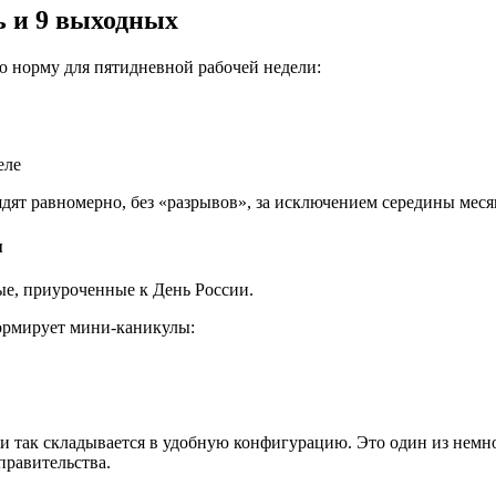
ь и 9 выходных
ю норму для пятидневной рабочей недели:
еле
дят равномерно, без «разрывов», за исключением середины месяц
я
е, приуроченные к День России.
формирует мини-каникулы:
 и так складывается в удобную конфигурацию. Это один из немно
правительства.