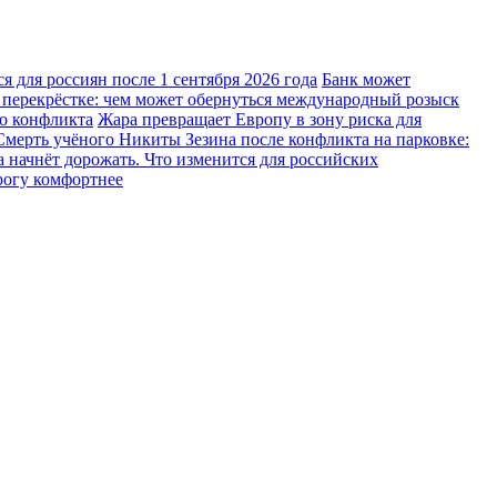
 для россиян после 1 сентября 2026 года
Банк может
 перекрёстке: чем может обернуться международный розыск
го конфликта
Жара превращает Европу в зону риска для
Смерть учёного Никиты Зезина после конфликта на парковке:
 начнёт дорожать. Что изменится для российских
рогу комфортнее