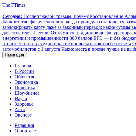
The FTimes
Сегодня:
После тяжёлой травмы: почему восстановление Аллы 
Банкротство физических лиц: когда процедура становится ра
заблокировать карту даже за законный перевод: какие суммы в
для создателя Telegram
От кумиров стадионов до фигур спора: к
энергетики и промышленности
300 баллов ЕГЭ — и без бюджет
что известно о трагедии и какие вопросы остаются без ответа
О
автомобилистов с 1 августа
Какие места в поезде лучше не выб
Навигация
Главная
В России
Общество
Экономика
Политика
Шоу-бизнес
Наука
Здоровье
Авто
Эксперт
Редакция
О портале