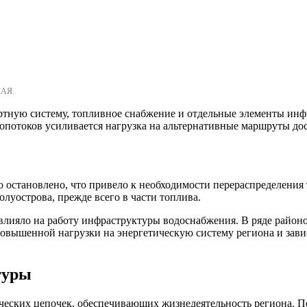
КАЯ.
ртную систему, топливное снабжение и отдельные элементы ин
опотоков усиливается нагрузка на альтернативные маршруты дос
остановлено, что привело к необходимости перераспределения 
луострова, прежде всего в части топлива.
лияло на работу инфраструктуры водоснабжения. В ряде районо
повышенной нагрузки на энергетическую систему региона и зав
туры
ческих цепочек, обеспечивающих жизнедеятельность региона. П