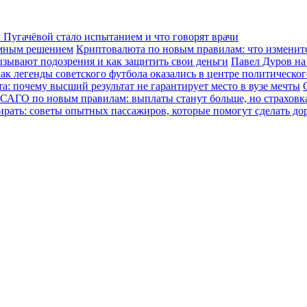
Пугачёвой стало испытанием и что говорят врачи
зумным решением
Криптовалюта по новым правилам: что изменится
ызывают подозрения и как защитить свои деньги
Павел Дуров на
ак легенды советского футбола оказались в центре политическо
а: почему высший результат не гарантирует место в вузе мечты
САГО по новым правилам: выплаты станут больше, но страховка
ирать: советы опытных пассажиров, которые помогут сделать до