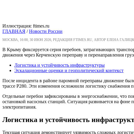
Иллюстрация: ftimes.ru
ГЛАВНАЯ
/
Новости России
МОСКВА, 16:00, 30 ИЮН 2026, РЕДАКЦИЯ FTIMES.RU, АВТОР ЕЛЕНА ГАЛИЦ
В Крыму фиксируется серия перебоев, затрагивающих транспо
движения через Керченскую переправу и перенаправления груз
Логистика и устойчивость инфраструктуры
Эскалационные оценки и геополитический контекст
После инцидента в районе паромной переправы движение было 
трассе Р280. Эти изменения осложнили логистику снабжения по
Отдельные перебои зафиксированы в энергоснабжении, что пов
остановкой насосных станций. Ситуация развивается на фоне 
электропитания.
Логистика и устойчивость инфраструк
Текущая ситуация демонстрирует уязвимость сложных логисти