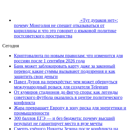
«Тут дураков нет»:
почему Монголия не спешит отказываться от
кириллицы и что это говорит о языковой политике
постсоветского пространства
Сегодня
Криптовалюта по новым правилам: что изменится для
россиян после 1 сентября 2026 года
Банк может заблокировать карту даже за законный
перевод: какие суммы вызывают подозрения и как
защитить свои деньги
Павел Дуров на перекрёстке: чем может обернуться
международный розыск для создателя Telegram
От кумиров стадионов до фигур спора: как легенды
советского футбола оказались в центре политического
конфликта
Жара превращает Европу в зону риска для энергетики и
промышленности
300 баллов ЕГЭ — и без бюджета: почему высший
результат не гарантирует место в вузе мечты
Смерть учёного Никиты Зезина после конфликта на