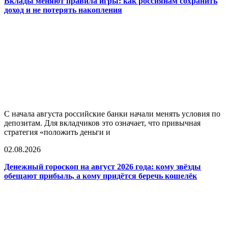
Вклады меняют правила игры: как россиянам сохранить
доход и не потерять накопления
С начала августа российские банки начали менять условия по
депозитам. Для вкладчиков это означает, что привычная
стратегия «положить деньги и
02.08.2026
Денежный гороскоп на август 2026 года: кому звёзды
обещают прибыль, а кому придётся беречь кошелёк