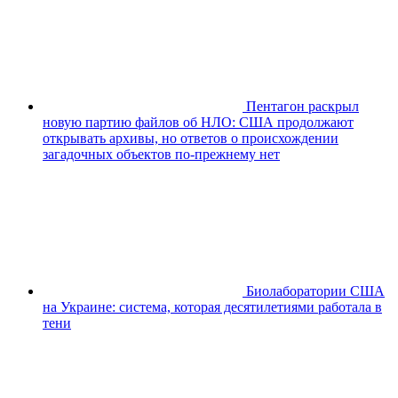
Пентагон раскрыл
новую партию файлов об НЛО: США продолжают
открывать архивы, но ответов о происхождении
загадочных объектов по-прежнему нет
Биолаборатории США
на Украине: система, которая десятилетиями работала в
тени