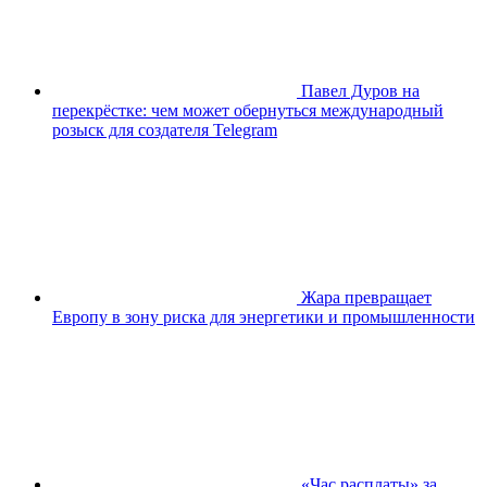
Павел Дуров на
перекрёстке: чем может обернуться международный
розыск для создателя Telegram
Жара превращает
Европу в зону риска для энергетики и промышленности
«Час расплаты» за