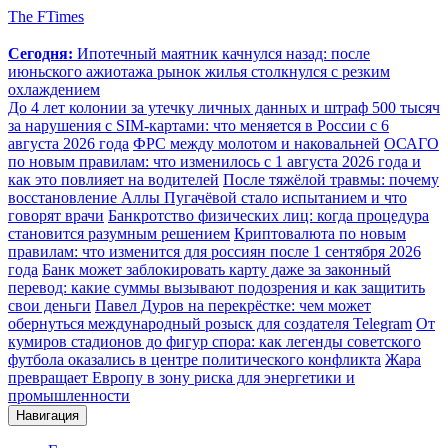
The FTimes
Сегодня:
Ипотечный маятник качнулся назад: после
июньского ажиотажа рынок жилья столкнулся с резким
охлаждением
До 4 лет колонии за утечку личных данных и штраф 500 тысяч
за нарушения с SIM-картами: что меняется в России с 6
августа 2026 года
ФРС между молотом и наковальней
ОСАГО
по новым правилам: что изменилось с 1 августа 2026 года и
как это повлияет на водителей
После тяжёлой травмы: почему
восстановление Аллы Пугачёвой стало испытанием и что
говорят врачи
Банкротство физических лиц: когда процедура
становится разумным решением
Криптовалюта по новым
правилам: что изменится для россиян после 1 сентября 2026
года
Банк может заблокировать карту даже за законный
перевод: какие суммы вызывают подозрения и как защитить
свои деньги
Павел Дуров на перекрёстке: чем может
обернуться международный розыск для создателя Telegram
От
кумиров стадионов до фигур спора: как легенды советского
футбола оказались в центре политического конфликта
Жара
превращает Европу в зону риска для энергетики и
промышленности
Навигация