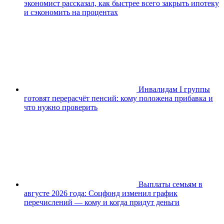
экономист рассказал, как быстрее всего закрыть ипотеку
и сэкономить на процентах
Инвалидам I группы
готовят перерасчёт пенсий: кому положена прибавка и
что нужно проверить
Выплаты семьям в
августе 2026 года: Соцфонд изменил график
перечислений — кому и когда придут деньги