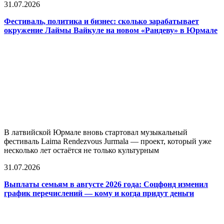
31.07.2026
Фестиваль, политика и бизнес: сколько зарабатывает
окружение Лаймы Вайкуле на новом «Рандеву» в Юрмале
В латвийской Юрмале вновь стартовал музыкальный
фестиваль Laima Rendezvous Jurmala — проект, который уже
несколько лет остаётся не только культурным
31.07.2026
Выплаты семьям в августе 2026 года: Соцфонд изменил
график перечислений — кому и когда придут деньги