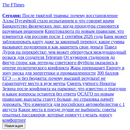
The FTimes
Сегодня:
После тяжёлой травмы: почему восстановление
Аллы Пугачёвой стало испытанием и что говорят врачи
Банкротство физических лиц: когда процедура становится
разумным решением
Криптовалюта по новым правилам: что
изменится для россиян после 1 сентября 2026 года
Банк может
заблокировать карту даже за законный перевод: какие суммы
вызывают подозрения и как защитить свои деньги
Павел
Дуров на перекрёстке: чем может обернуться международный
розыск для создателя Telegram
От кумиров стадионов до
фигур спора: как легенды советского футбола оказались в
центре политического конфликта
Жара превращает Европу в
зону риска для энергетики и промышленности
300 баллов
ЕГЭ — и без бюджета: почему высший результат не
гарантирует место в вузе мечты
Смерть учёного Никиты
Зезина после конфликта на парковке: что известно о трагедии
и какие вопросы остаются без ответа
ОСАГО по новым
правилам: выплаты станут больше, но страховка начнёт
дорожать. Что изменится для российских автомобилистов с 1
августа
Какие места в поезде лучше не выбирать: советы
опытных пассажиров, которые помогут сделать дорогу
комфортнее
Навигация