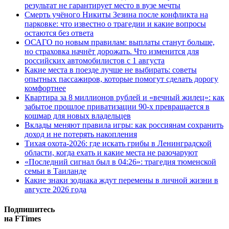
результат не гарантирует место в вузе мечты
Смерть учёного Никиты Зезина после конфликта на
парковке: что известно о трагедии и какие вопросы
остаются без ответа
ОСАГО по новым правилам: выплаты станут больше,
но страховка начнёт дорожать. Что изменится для
российских автомобилистов с 1 августа
Какие места в поезде лучше не выбирать: советы
опытных пассажиров, которые помогут сделать дорогу
комфортнее
Квартира за 8 миллионов рублей и «вечный жилец»: как
забытое прошлое приватизации 90-х превращается в
кошмар для новых владельцев
Вклады меняют правила игры: как россиянам сохранить
доход и не потерять накопления
Тихая охота-2026: где искать грибы в Ленинградской
области, когда ехать и какие места не разочаруют
«Последний сигнал был в 04:26»: трагедия тюменской
семьи в Таиланде
Какие знаки зодиака ждут перемены в личной жизни в
августе 2026 года
Подпишитесь
на FTimes