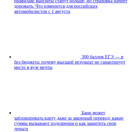
правилам: выплаты станут больше, но страховка начнёт
дорожать. Что изменится для российских
автомобилистов с 1 августа
300 баллов ЕГЭ — и
без бюджета: почему высший результат не гарантирует
место в вузе мечты
Банк может
заблокировать карту даже за законный перевод: какие
суммы вызывают подозрения и как защитить свои
деньги