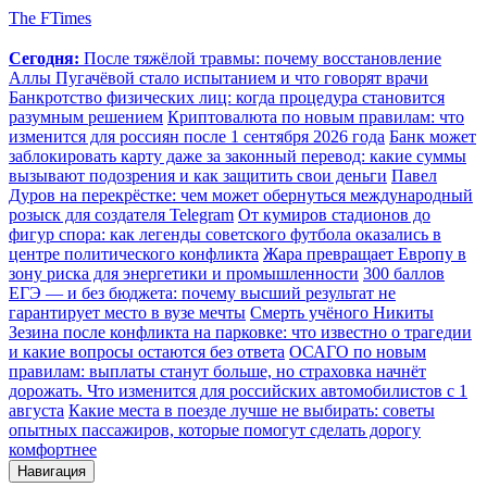
The FTimes
Сегодня:
После тяжёлой травмы: почему восстановление
Аллы Пугачёвой стало испытанием и что говорят врачи
Банкротство физических лиц: когда процедура становится
разумным решением
Криптовалюта по новым правилам: что
изменится для россиян после 1 сентября 2026 года
Банк может
заблокировать карту даже за законный перевод: какие суммы
вызывают подозрения и как защитить свои деньги
Павел
Дуров на перекрёстке: чем может обернуться международный
розыск для создателя Telegram
От кумиров стадионов до
фигур спора: как легенды советского футбола оказались в
центре политического конфликта
Жара превращает Европу в
зону риска для энергетики и промышленности
300 баллов
ЕГЭ — и без бюджета: почему высший результат не
гарантирует место в вузе мечты
Смерть учёного Никиты
Зезина после конфликта на парковке: что известно о трагедии
и какие вопросы остаются без ответа
ОСАГО по новым
правилам: выплаты станут больше, но страховка начнёт
дорожать. Что изменится для российских автомобилистов с 1
августа
Какие места в поезде лучше не выбирать: советы
опытных пассажиров, которые помогут сделать дорогу
комфортнее
Навигация