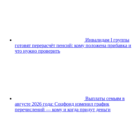
Инвалидам I группы
готовят перерасчёт пенсий: кому положена прибавка и
что нужно проверить
Выплаты семьям в
августе 2026 года: Соцфонд изменил график
перечислений — кому и когда придут деньги