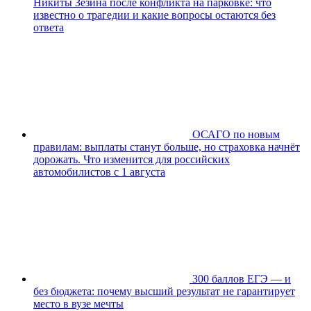
Никиты Зезина после конфликта на парковке: что
известно о трагедии и какие вопросы остаются без
ответа
ОСАГО по новым
правилам: выплаты станут больше, но страховка начнёт
дорожать. Что изменится для российских
автомобилистов с 1 августа
300 баллов ЕГЭ — и
без бюджета: почему высший результат не гарантирует
место в вузе мечты