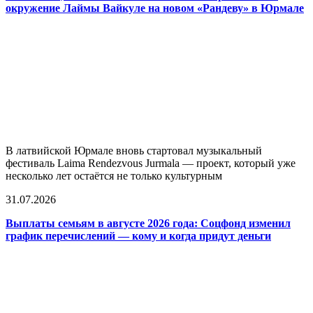
окружение Лаймы Вайкуле на новом «Рандеву» в Юрмале
В латвийской Юрмале вновь стартовал музыкальный
фестиваль Laima Rendezvous Jurmala — проект, который уже
несколько лет остаётся не только культурным
31.07.2026
Выплаты семьям в августе 2026 года: Соцфонд изменил
график перечислений — кому и когда придут деньги