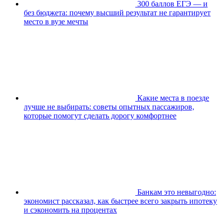
300 баллов ЕГЭ — и
без бюджета: почему высший результат не гарантирует
место в вузе мечты
Какие места в поезде
лучше не выбирать: советы опытных пассажиров,
которые помогут сделать дорогу комфортнее
Банкам это невыгодно:
экономист рассказал, как быстрее всего закрыть ипотеку
и сэкономить на процентах