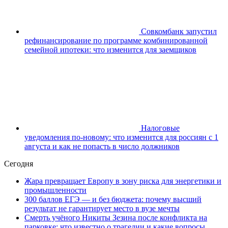
Совкомбанк запустил
рефинансирование по программе комбинированной
семейной ипотеки: что изменится для заемщиков
Налоговые
уведомления по-новому: что изменится для россиян с 1
августа и как не попасть в число должников
Сегодня
Жара превращает Европу в зону риска для энергетики и
промышленности
300 баллов ЕГЭ — и без бюджета: почему высший
результат не гарантирует место в вузе мечты
Смерть учёного Никиты Зезина после конфликта на
парковке: что известно о трагедии и какие вопросы