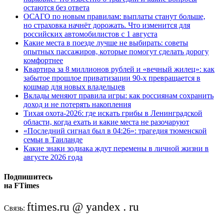
остаются без ответа
ОСАГО по новым правилам: выплаты станут больше,
но страховка начнёт дорожать. Что изменится для
российских автомобилистов с 1 августа
Какие места в поезде лучше не выбирать: советы
опытных пассажиров, которые помогут сделать дорогу
комфортнее
Квартира за 8 миллионов рублей и «вечный жилец»: как
забытое прошлое приватизации 90-х превращается в
кошмар для новых владельцев
Вклады меняют правила игры: как россиянам сохранить
доход и не потерять накопления
Тихая охота-2026: где искать грибы в Ленинградской
области, когда ехать и какие места не разочаруют
«Последний сигнал был в 04:26»: трагедия тюменской
семьи в Таиланде
Какие знаки зодиака ждут перемены в личной жизни в
августе 2026 года
Подпишитесь
на FTimes
ftimes.ru @ yandex . ru
Связь: