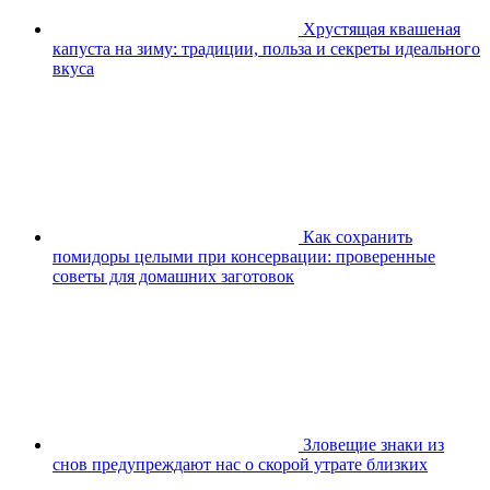
Хрустящая квашеная
капуста на зиму: традиции, польза и секреты идеального
вкуса
Как сохранить
помидоры целыми при консервации: проверенные
советы для домашних заготовок
Зловещие знаки из
снов предупреждают нас о скорой утрате близких