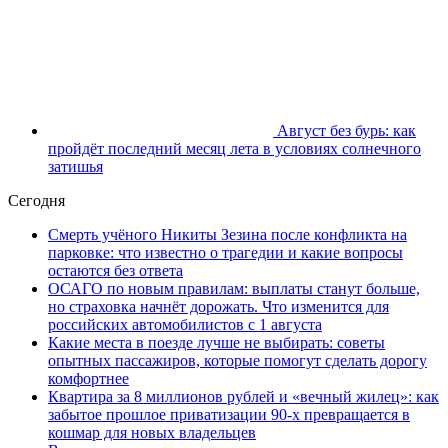
Август без бурь: как
пройдёт последний месяц лета в условиях солнечного
затишья
Сегодня
Смерть учёного Никиты Зезина после конфликта на
парковке: что известно о трагедии и какие вопросы
остаются без ответа
ОСАГО по новым правилам: выплаты станут больше,
но страховка начнёт дорожать. Что изменится для
российских автомобилистов с 1 августа
Какие места в поезде лучше не выбирать: советы
опытных пассажиров, которые помогут сделать дорогу
комфортнее
Квартира за 8 миллионов рублей и «вечный жилец»: как
забытое прошлое приватизации 90-х превращается в
кошмар для новых владельцев