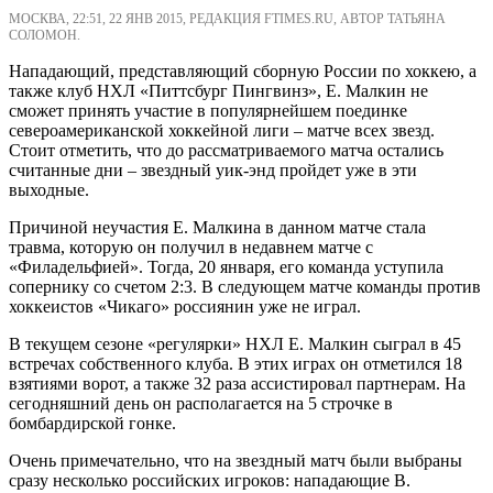
МОСКВА, 22:51, 22 ЯНВ 2015, РЕДАКЦИЯ FTIMES.RU, АВТОР ТАТЬЯНА
СОЛОМОН.
Нападающий, представляющий сборную России по хоккею, а
также клуб НХЛ «Питтсбург Пингвинз», Е. Малкин не
сможет принять участие в популярнейшем поединке
североамериканской хоккейной лиги – матче всех звезд.
Стоит отметить, что до рассматриваемого матча остались
считанные дни – звездный уик-энд пройдет уже в эти
выходные.
Причиной неучастия Е. Малкина в данном матче стала
травма, которую он получил в недавнем матче с
«Филадельфией». Тогда, 20 января, его команда уступила
сопернику со счетом 2:3. В следующем матче команды против
хоккеистов «Чикаго» россиянин уже не играл.
В текущем сезоне «регулярки» НХЛ Е. Малкин сыграл в 45
встречах собственного клуба. В этих играх он отметился 18
взятиями ворот, а также 32 раза ассистировал партнерам. На
сегодняшний день он располагается на 5 строчке в
бомбардирской гонке.
Очень примечательно, что на звездный матч были выбраны
сразу несколько российских игроков: нападающие В.