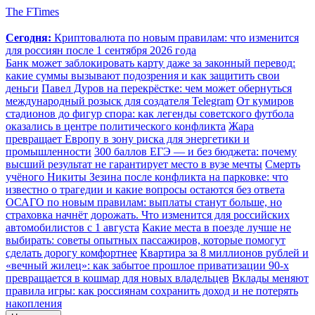
The FTimes
Сегодня:
Криптовалюта по новым правилам: что изменится
для россиян после 1 сентября 2026 года
Банк может заблокировать карту даже за законный перевод:
какие суммы вызывают подозрения и как защитить свои
деньги
Павел Дуров на перекрёстке: чем может обернуться
международный розыск для создателя Telegram
От кумиров
стадионов до фигур спора: как легенды советского футбола
оказались в центре политического конфликта
Жара
превращает Европу в зону риска для энергетики и
промышленности
300 баллов ЕГЭ — и без бюджета: почему
высший результат не гарантирует место в вузе мечты
Смерть
учёного Никиты Зезина после конфликта на парковке: что
известно о трагедии и какие вопросы остаются без ответа
ОСАГО по новым правилам: выплаты станут больше, но
страховка начнёт дорожать. Что изменится для российских
автомобилистов с 1 августа
Какие места в поезде лучше не
выбирать: советы опытных пассажиров, которые помогут
сделать дорогу комфортнее
Квартира за 8 миллионов рублей и
«вечный жилец»: как забытое прошлое приватизации 90-х
превращается в кошмар для новых владельцев
Вклады меняют
правила игры: как россиянам сохранить доход и не потерять
накопления