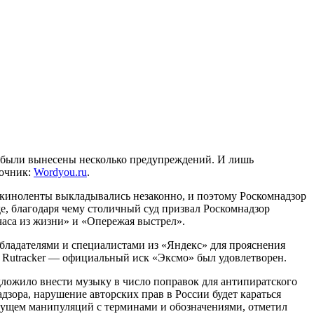
су были вынесены несколько предупреждений. И лишь
точник:
Wordyou.ru
.
ти киноленты выкладывались незаконно, и поэтому Роскомнадзор
е, благодаря чему столичный суд призвал Роскомнадзор
часа из жизни» и «Опережая выстрел».
ообладателями и специалистами из «Яндекс» для прояснения
с Rutracker — официальный иск «Эксмо» был удовлетворен.
едложило внести музыку в число поправок для антипиратского
адзора, нарушение авторских прав в России будет караться
удущем манипуляций с терминами и обозначениями, отметил