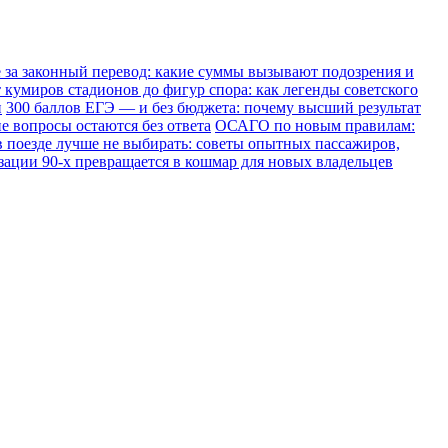
е за законный перевод: какие суммы вызывают подозрения и
 кумиров стадионов до фигур спора: как легенды советского
и
300 баллов ЕГЭ — и без бюджета: почему высший результат
е вопросы остаются без ответа
ОСАГО по новым правилам:
в поезде лучше не выбирать: советы опытных пассажиров,
зации 90-х превращается в кошмар для новых владельцев