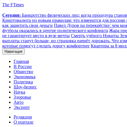
The FTimes
Сегодня:
Банкротство физических лиц: когда процедура стан
Криптовалюта по новым правилам: что изменится для россиян п
как защитить свои деньги
Павел Дуров на перекрёстке: чем мо
футбола оказались в центре политического конфликта
Жара пре
не гарантирует место в вузе мечты
Смерть учёного Никиты Зезин
выплаты станут больше, но страховка начнёт дорожать. Что изм
которые помогут сделать дорогу комфортнее
Квартира за 8 мил
Навигация
Главная
В России
Общество
Экономика
Политика
Шоу-бизнес
Наука
Здоровье
Авто
Эксперт
Редакция
О портале