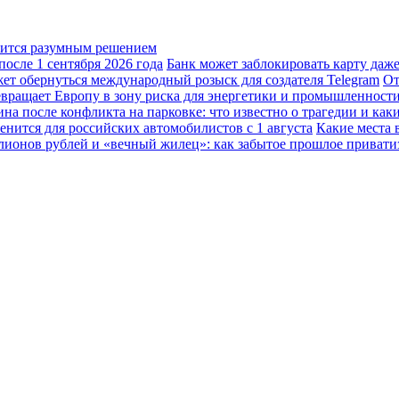
овится разумным решением
осле 1 сентября 2026 года
Банк может заблокировать карту даж
жет обернуться международный розыск для создателя Telegram
От
вращает Европу в зону риска для энергетики и промышленност
а после конфликта на парковке: что известно о трагедии и каки
енится для российских автомобилистов с 1 августа
Какие места 
лионов рублей и «вечный жилец»: как забытое прошлое привати