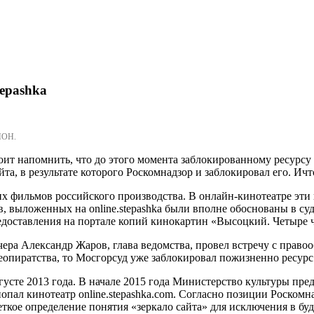
epashka
МОН.
Стоит напомнить, что до этого момента заблокированному ресур
та, в результате которого Роскомнадзор и заблокировал его. Ич
ьких фильмов российского производства. В онлайн-кинотеатре э
 выложенных на online.stepashka были вполне обоснованы в суд
редоставления на портале копий кинокартин «Высоцкий. Четыре 
вчера Александр Жаров, глава ведомства, провел встречу с прав
деопиратства, то Мосгорсуд уже заблокировал пожизненно ресур
вгусте 2013 года. В начале 2015 года Министерство культуры пр
опал кинотеатр online.stepashka.com. Согласно позиции Роскомн
четкое определение понятия «зеркало сайта» для исключения в б