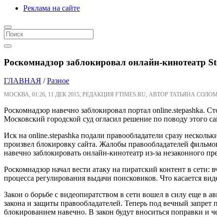
Реклама на сайте
Роскомнадзор заблокировал онлайн-кинотеатр St
ГЛАВНАЯ
/
Разное
МОСКВА, 01:26, 11 ДЕК 2015, РЕДАКЦИЯ FTIMES.RU, АВТОР ТАТЬЯНА СОЛО
Роскомнадзор навечно заблокировал портал online.stepashka. 
Московский городской суд огласил решение по поводу этого сай
Иск на online.stepashka подали правообладатели сразу нескол
произвел блокировку сайта. Жалобы правообладателей фильмов,
навечно заблокировать онлайн-кинотеатр из-за незаконного п
Роскомнадзор начал вести атаку на пиратский контент в сети: 
процесса регулирования выдачи поисковиков. Что касается ви
Закон о борьбе с видеопиратством в сети вошел в силу еще в а
закона и защиты правообладателей. Теперь под вечный запрет п
блокированием навечно. В закон будут вноситься поправки и 