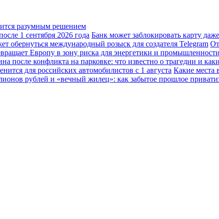
овится разумным решением
осле 1 сентября 2026 года
Банк может заблокировать карту даж
жет обернуться международный розыск для создателя Telegram
От
вращает Европу в зону риска для энергетики и промышленност
а после конфликта на парковке: что известно о трагедии и каки
енится для российских автомобилистов с 1 августа
Какие места 
лионов рублей и «вечный жилец»: как забытое прошлое привати