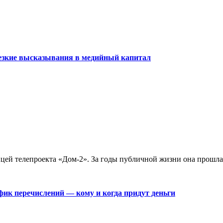
резкие высказывания в медийный капитал
цей телепроекта «Дом-2». За годы публичной жизни она прошла 
фик перечислений — кому и когда придут деньги