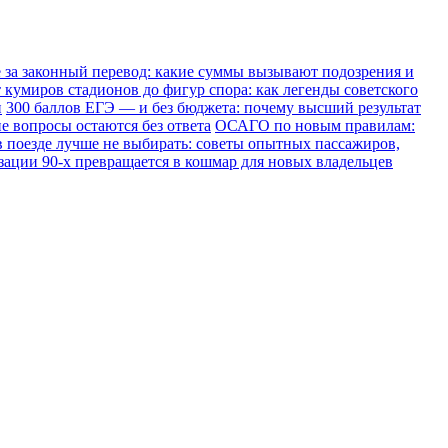
е за законный перевод: какие суммы вызывают подозрения и
 кумиров стадионов до фигур спора: как легенды советского
и
300 баллов ЕГЭ — и без бюджета: почему высший результат
е вопросы остаются без ответа
ОСАГО по новым правилам:
в поезде лучше не выбирать: советы опытных пассажиров,
зации 90-х превращается в кошмар для новых владельцев