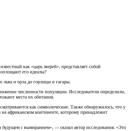
звестный как «царь зверей», представляет собой
 воплощают его идеалы?
льва и орла до горлицы и гагары.
снижение численности популяции. Исследователи определили,
тожают места их обитания.
сматриваются как символические. Также обнаружилось, что у
 на африканском континенте, которому принадлежит
 будущем с вымиранием», — сказал автор исследования. «Это