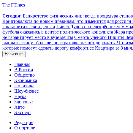
The FTimes
Сегодня:
Банкротство физических лиц: когда процедура стан
Криптовалюта по новым правилам: что изменится для россиян п
как защитить свои деньги
Павел Дуров на перекрёстке: чем мо
футбола оказались в центре политического конфликта
Жара пре
не гарантирует место в вузе мечты
Смерть учёного Никиты Зезин
выплаты станут больше, но страховка начнёт дорожать. Что изм
которые помогут сделать дорогу комфортнее
Квартира за 8 мил
Навигация
Главная
В России
Общество
Экономика
Политика
Шоу-бизнес
Наука
Здоровье
Авто
Эксперт
Редакция
О портале