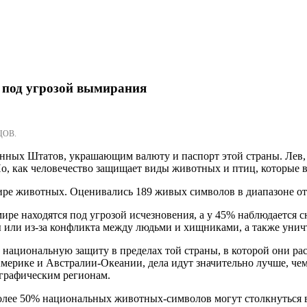
 под угрозой вымирания
ЦОВ.
ных Штатов, украшающим валюту и паспорт этой страны. Лев, и
Но, как человечество защищает виды животных и птиц, которые
е животных. Оценивались 189 живых символов в диапазоне ото 
ре находятся под угрозой исчезновения, а у 45% наблюдается 
 или из-за конфликта между людьми и хищниками, а также унич
ациональную защиту в пределах той страны, в которой они рас
ерике и Австралии-Океании, дела идут значительно лучше, чем
графическим регионам.
олее 50% национальных животных-символов могут столкнуться в