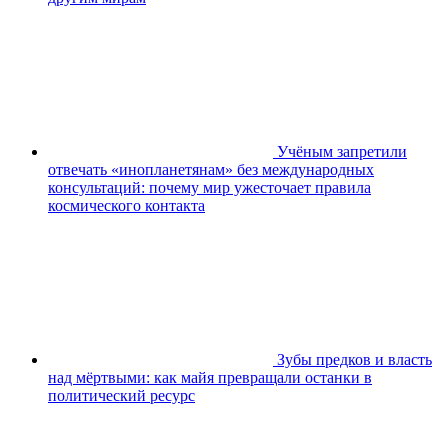
Учёным запретили
отвечать «инопланетянам» без международных
консультаций: почему мир ужесточает правила
космического контакта
Зубы предков и власть
над мёртвыми: как майя превращали останки в
политический ресурс