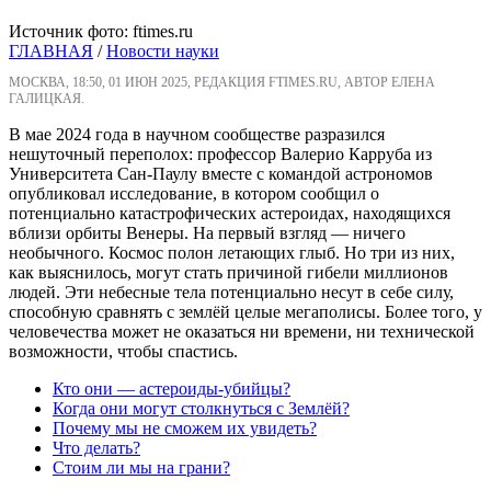
Источник фото: ftimes.ru
ГЛАВНАЯ
/
Новости науки
МОСКВА, 18:50, 01 ИЮН 2025, РЕДАКЦИЯ FTIMES.RU, АВТОР ЕЛЕНА
ГАЛИЦКАЯ.
В мае 2024 года в научном сообществе разразился
нешуточный переполох: профессор Валерио Карруба из
Университета Сан-Паулу вместе с командой астрономов
опубликовал исследование, в котором сообщил о
потенциально катастрофических астероидах, находящихся
вблизи орбиты Венеры. На первый взгляд — ничего
необычного. Космос полон летающих глыб. Но три из них,
как выяснилось, могут стать причиной гибели миллионов
людей. Эти небесные тела потенциально несут в себе силу,
способную сравнять с землёй целые мегаполисы. Более того, у
человечества может не оказаться ни времени, ни технической
возможности, чтобы спастись.
Кто они — астероиды-убийцы?
Когда они могут столкнуться с Землёй?
Почему мы не сможем их увидеть?
Что делать?
Стоим ли мы на грани?