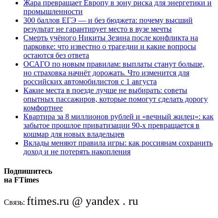
Жара превращает Европу в зону риска для энергетики и
промышленности
300 баллов ЕГЭ — и без бюджета: почему высший
результат не гарантирует место в вузе мечты
Смерть учёного Никиты Зезина после конфликта на
парковке: что известно о трагедии и какие вопросы
остаются без ответа
ОСАГО по новым правилам: выплаты станут больше,
но страховка начнёт дорожать. Что изменится для
российских автомобилистов с 1 августа
Какие места в поезде лучше не выбирать: советы
опытных пассажиров, которые помогут сделать дорогу
комфортнее
Квартира за 8 миллионов рублей и «вечный жилец»: как
забытое прошлое приватизации 90-х превращается в
кошмар для новых владельцев
Вклады меняют правила игры: как россиянам сохранить
доход и не потерять накопления
Подпишитесь
на FTimes
ftimes.ru @ yandex . ru
Связь: