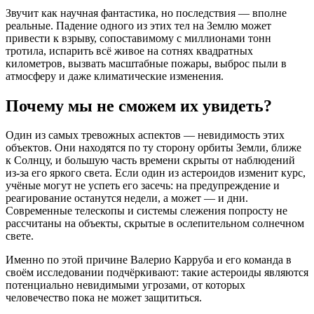
Звучит как научная фантастика, но последствия — вполне
реальные. Падение одного из этих тел на Землю может
привести к взрыву, сопоставимому с миллионами тонн
тротила, испарить всё живое на сотнях квадратных
километров, вызвать масштабные пожары, выброс пыли в
атмосферу и даже климатические изменения.
Почему мы не сможем их увидеть?
Один из самых тревожных аспектов — невидимость этих
объектов. Они находятся по ту сторону орбиты Земли, ближе
к Солнцу, и большую часть времени скрыты от наблюдений
из-за его яркого света. Если один из астероидов изменит курс,
учёные могут не успеть его засечь: на предупреждение и
реагирование останутся недели, а может — и дни.
Современные телескопы и системы слежения попросту не
рассчитаны на объекты, скрытые в ослепительном солнечном
свете.
Именно по этой причине Валерио Карруба и его команда в
своём исследовании подчёркивают: такие астероиды являются
потенциально невидимыми угрозами, от которых
человечество пока не может защититься.