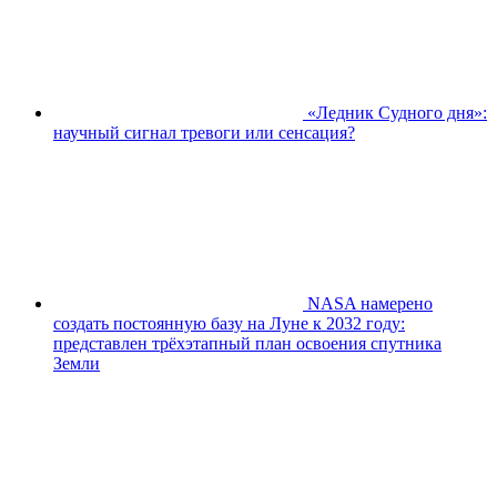
«Ледник Судного дня»:
научный сигнал тревоги или сенсация?
NASA намерено
создать постоянную базу на Луне к 2032 году:
представлен трёхэтапный план освоения спутника
Земли