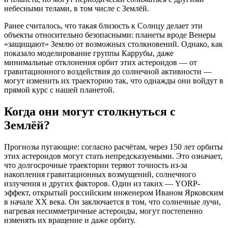
небесными телами, в том числе с Землёй.
Ранее считалось, что такая близость к Солнцу делает эти
объекты относительно безопасными: планеты вроде Венеры
«защищают» Землю от возможных столкновений. Однако, как
показало моделирование группы Каррубы, даже
минимальные отклонения орбит этих астероидов — от
гравитационного воздействия до солнечной активности —
могут изменить их траекторию так, что однажды они войдут в
прямой курс с нашей планетой.
Когда они могут столкнуться с
Землёй?
Прогнозы пугающие: согласно расчётам, через 150 лет орбиты
этих астероидов могут стать непредсказуемыми. Это означает,
что долгосрочные траектории теряют точность из-за
накопления гравитационных возмущений, солнечного
излучения и других факторов. Один из таких — YORP-
эффект, открытый российским инженером Иваном Ярковским
в начале XX века. Он заключается в том, что солнечные лучи,
нагревая несимметричные астероиды, могут постепенно
изменять их вращение и даже орбиту.