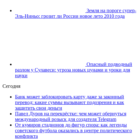
Земля на пороге супер-
Эль-Ниньо: грозит ли России новое лето 2010 года
Опасный подводный
разлом у Сулавеси: угроза новых цунами и уроки для
науки
Сегодня
Банк может заблокировать карту даже за законный
перевод: какие суммы вызывают подозрения и как
защитить свои деньги
Павел Дуров на перекрёстке: чем может обернуться
международный розыск для создателя Telegram
От кумиров стадионов до фигур спора: как легенды
советского футбола оказались в центре политического
конфликта