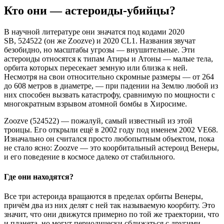
Кто они — астероиды-убийцы?
В научной литературе они значатся под кодами 2020
SB, 524522 (он же Zoozve) и 2020 CL1. Названия звучат
безобидно, но масштабы угрозы — внушительные. Эти
астероиды относятся к типам Атиры и Атоны — малые тела,
орбита которых пересекает земную или близка к ней.
Несмотря на свои относительно скромные размеры — от 264
до 608 метров в диаметре, — при падении на Землю любой из
них способен вызвать катастрофу, сравнимую по мощности с
многократным взрывом атомной бомбы в Хиросиме.
Zoozve (524522) — пожалуй, самый известный из этой
троицы. Его открыли ещё в 2002 году под именем 2002 VE68.
Изначально он считался просто любопытным объектом, пока
не стало ясно: Zoozve — это коорбитальный астероид Венеры,
и его поведение в космосе далеко от стабильного.
Где они находятся?
Все три астероида вращаются в пределах орбиты Венеры,
причём два из них делят с ней так называемую коорбиту. Это
значит, что они движутся примерно по той же траектории, что
и планета, но могут периодически сближаться с другими