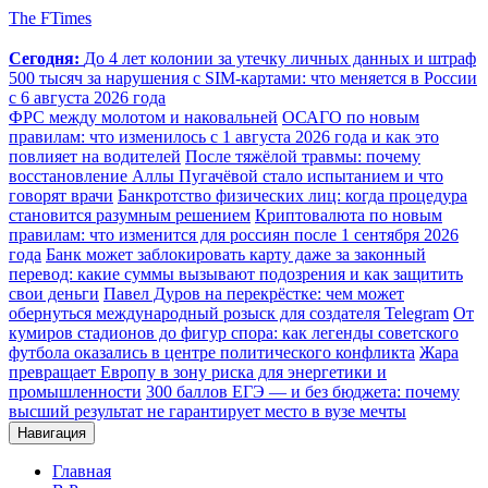
The FTimes
Сегодня:
До 4 лет колонии за утечку личных данных и штраф
500 тысяч за нарушения с SIM-картами: что меняется в России
с 6 августа 2026 года
ФРС между молотом и наковальней
ОСАГО по новым
правилам: что изменилось с 1 августа 2026 года и как это
повлияет на водителей
После тяжёлой травмы: почему
восстановление Аллы Пугачёвой стало испытанием и что
говорят врачи
Банкротство физических лиц: когда процедура
становится разумным решением
Криптовалюта по новым
правилам: что изменится для россиян после 1 сентября 2026
года
Банк может заблокировать карту даже за законный
перевод: какие суммы вызывают подозрения и как защитить
свои деньги
Павел Дуров на перекрёстке: чем может
обернуться международный розыск для создателя Telegram
От
кумиров стадионов до фигур спора: как легенды советского
футбола оказались в центре политического конфликта
Жара
превращает Европу в зону риска для энергетики и
промышленности
300 баллов ЕГЭ — и без бюджета: почему
высший результат не гарантирует место в вузе мечты
Навигация
Главная