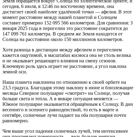
Земля обращается вокруг Солнца по эллиптической орбите, и
сегодня, 6 июля, в 12:46 по восточному времени, она
достигнет своей наиболее удалённой точки — афелия. В этот
момент расстояние между нашей планетой и Солнцем
составит примерно 152 095 566 километров. Для сравнения: 3
января 2025 года в перигелии это расстояние сократится до
147 099 761 километра. В среднем же Земля находится от
Солнца на расстоянии около 150 миллионов километров.
Хотя разница в дистанции между афелием и перигелием
кажется ощутимой, в масштабах космоса она не столь велика
и не оказывает решающего влияния на смену сезонов.
Ключевую роль здесь играет не расстояние, а угол наклона
земной оси.
Наша планета наклонена по отношению к своей орбите на
23,5 градуса. Благодаря этому наклону в июне и близлежащие
месяцы Северное полушарие «смотрит» на Солнце, получая
больше света и тепла. А в январе ситуация меняется —
Южное полушарие оказывается обращённым к Солнцу. В дни
весеннего и осеннего равноденствий, то есть в марте и
сентябре, солнечные лучи падают на оба полушария почти
равномерно.
Чем выше угол падения солнечных лучей, тем интенсивнее
они прогревают поверхность — ведь больше энергии