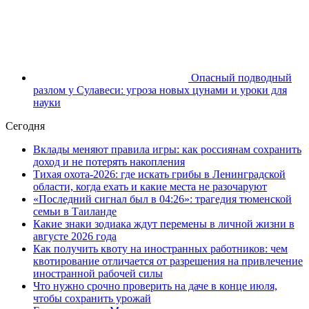
Опасный подводный
разлом у Сулавеси: угроза новых цунами и уроки для
науки
Сегодня
Вклады меняют правила игры: как россиянам сохранить
доход и не потерять накопления
Тихая охота-2026: где искать грибы в Ленинградской
области, когда ехать и какие места не разочаруют
«Последний сигнал был в 04:26»: трагедия тюменской
семьи в Таиланде
Какие знаки зодиака ждут перемены в личной жизни в
августе 2026 года
Как получить квоту на иностранных работников: чем
квотирование отличается от разрешения на привлечение
иностранной рабочей силы
Что нужно срочно проверить на даче в конце июля,
чтобы сохранить урожай