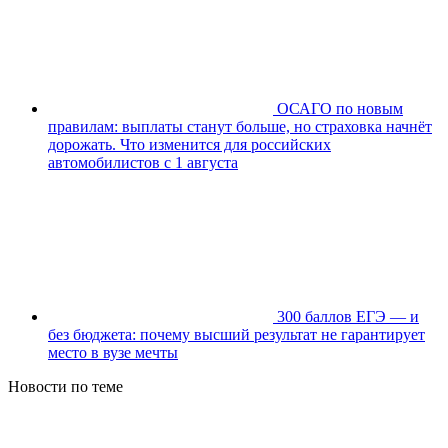
ОСАГО по новым
правилам: выплаты станут больше, но страховка начнёт
дорожать. Что изменится для российских
автомобилистов с 1 августа
300 баллов ЕГЭ — и
без бюджета: почему высший результат не гарантирует
место в вузе мечты
Новости по теме