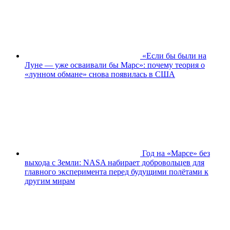
«Если бы были на
Луне — уже осваивали бы Марс»: почему теория о
«лунном обмане» снова появилась в США
Год на «Марсе» без
выхода с Земли: NASA набирает добровольцев для
главного эксперимента перед будущими полётами к
другим мирам