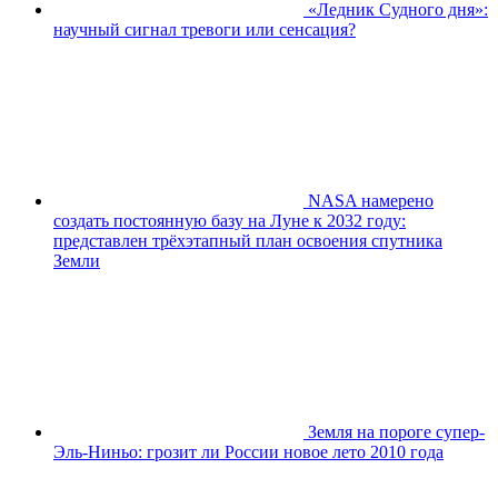
«Ледник Судного дня»:
научный сигнал тревоги или сенсация?
NASA намерено
создать постоянную базу на Луне к 2032 году:
представлен трёхэтапный план освоения спутника
Земли
Земля на пороге супер-
Эль-Ниньо: грозит ли России новое лето 2010 года