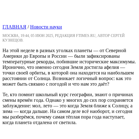
ГЛАВНАЯ
/
Новости науки
МОСКВА, 19:44, 05 ИЮН 2025, РЕДАКЦИЯ FTIMES.RU, АВТОР СЕРГЕЙ
КУЗНЕЦОВ.
На этой неделе в разных уголках планеты — от Северной
Америки до Европы и России — были зафиксированы
температурные рекорды, побившие исторические максимумы.
Иронично, что именно сегодня Земля достигла афелия —
точки своей орбиты, в которой она находится на наибольшем
расстоянии от Солнца. Возникает логичный вопрос: как это
может быть связано с погодой и что нам это даёт?
Те, кто помнит школьный курс географии, знают о причинах
смены времён года. Однако у многих до сих пор сохраняется
заблуждение: мол, лето — это когда Земля ближе к Солнцу, а
зима — когда дальше. На самом деле всё наоборот, и сегодня
мы разберёмся, почему самая тёплая пора года наступает,
когда планета отдалена от светила.