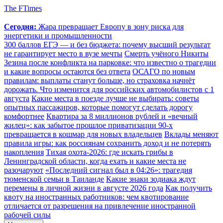
The FTimes
Сегодня:
Жара превращает Европу в зону риска для
энергетики и промышленности
300 баллов ЕГЭ — и без бюджета: почему высший результат
не гарантирует место в вузе мечты
Смерть учёного Никиты
Зезина после конфликта на парковке: что известно о трагедии
и какие вопросы остаются без ответа
ОСАГО по новым
правилам: выплаты станут больше, но страховка начнёт
дорожать. Что изменится для российских автомобилистов с 1
августа
Какие места в поезде лучше не выбирать: советы
опытных пассажиров, которые помогут сделать дорогу
комфортнее
Квартира за 8 миллионов рублей и «вечный
жилец»: как забытое прошлое приватизации 90-х
превращается в кошмар для новых владельцев
Вклады меняют
правила игры: как россиянам сохранить доход и не потерять
накопления
Тихая охота-2026: где искать грибы в
Ленинградской области, когда ехать и какие места не
разочаруют
«Последний сигнал был в 04:26»: трагедия
тюменской семьи в Таиланде
Какие знаки зодиака ждут
перемены в личной жизни в августе 2026 года
Как получить
квоту на иностранных работников: чем квотирование
отличается от разрешения на привлечение иностранной
рабочей силы