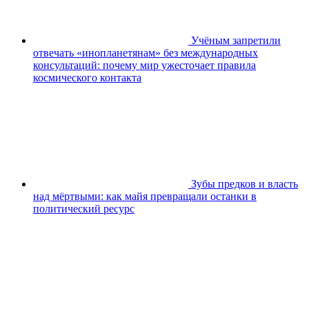
Учёным запретили
отвечать «инопланетянам» без международных
консультаций: почему мир ужесточает правила
космического контакта
Зубы предков и власть
над мёртвыми: как майя превращали останки в
политический ресурс