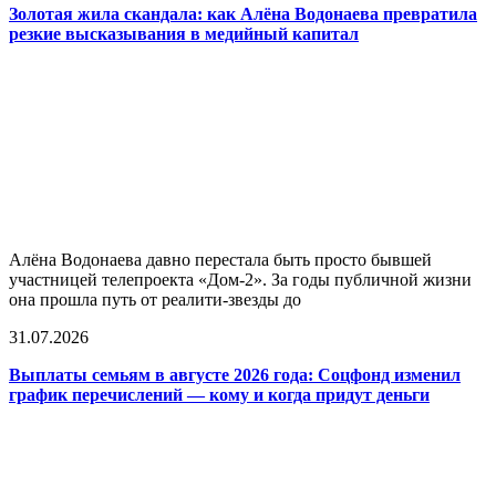
Золотая жила скандала: как Алёна Водонаева превратила
резкие высказывания в медийный капитал
Алёна Водонаева давно перестала быть просто бывшей
участницей телепроекта «Дом-2». За годы публичной жизни
она прошла путь от реалити-звезды до
31.07.2026
Выплаты семьям в августе 2026 года: Соцфонд изменил
график перечислений — кому и когда придут деньги