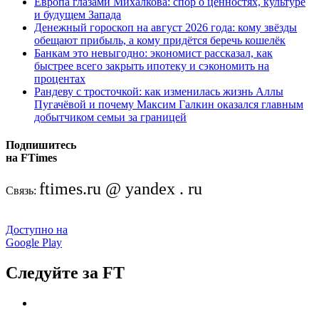
Европа глазами Михалкова: спор о ценностях, культуре
и будущем Запада
Денежный гороскоп на август 2026 года: кому звёзды
обещают прибыль, а кому придётся беречь кошелёк
Банкам это невыгодно: экономист рассказал, как
быстрее всего закрыть ипотеку и сэкономить на
процентах
Рандеву с тросточкой: как изменилась жизнь Аллы
Пугачёвой и почему Максим Галкин оказался главным
добытчиком семьи за границей
Подпишитесь
на FTimes
ftimes.ru @ yandex . ru
Связь:
Доступно на
Google Play
Следуйте за FT