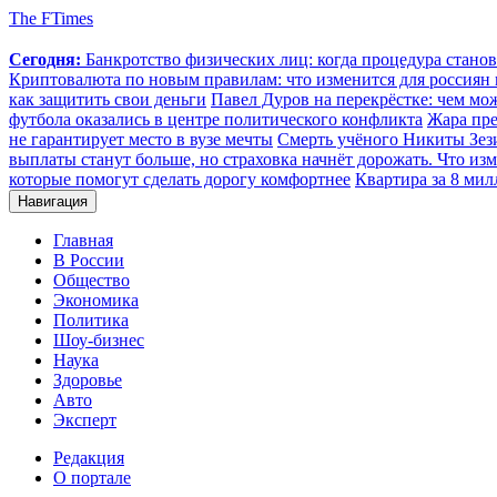
The FTimes
Сегодня:
Банкротство физических лиц: когда процедура стан
Криптовалюта по новым правилам: что изменится для россиян п
как защитить свои деньги
Павел Дуров на перекрёстке: чем мо
футбола оказались в центре политического конфликта
Жара пре
не гарантирует место в вузе мечты
Смерть учёного Никиты Зезин
выплаты станут больше, но страховка начнёт дорожать. Что изм
которые помогут сделать дорогу комфортнее
Квартира за 8 мил
Навигация
Главная
В России
Общество
Экономика
Политика
Шоу-бизнес
Наука
Здоровье
Авто
Эксперт
Редакция
О портале