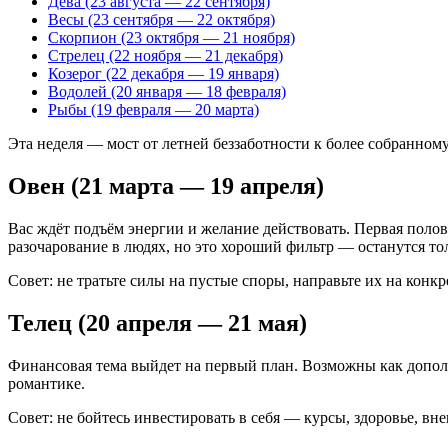
Дева (23 августа — 22 сентября)
Весы (23 сентября — 22 октября)
Скорпион (23 октября — 21 ноября)
Стрелец (22 ноября — 21 декабря)
Козерог (22 декабря — 19 января)
Водолей (20 января — 18 февраля)
Рыбы (19 февраля — 20 марта)
Эта неделя — мост от летней беззаботности к более собранному
Овен (21 марта — 19 апреля)
Вас ждёт подъём энергии и желание действовать. Первая поло
разочарование в людях, но это хороший фильтр — останутся тол
Совет: не тратьте силы на пустые споры, направьте их на конк
Телец (20 апреля — 21 мая)
Финансовая тема выйдет на первый план. Возможны как допол
романтике.
Совет: не бойтесь инвестировать в себя — курсы, здоровье, вн