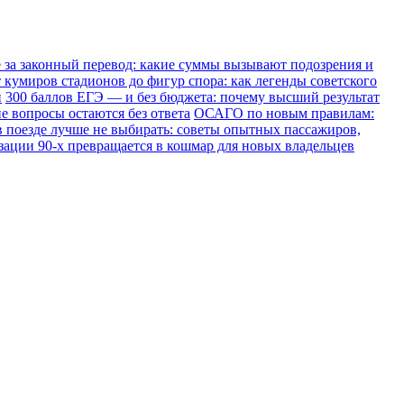
е за законный перевод: какие суммы вызывают подозрения и
 кумиров стадионов до фигур спора: как легенды советского
и
300 баллов ЕГЭ — и без бюджета: почему высший результат
е вопросы остаются без ответа
ОСАГО по новым правилам:
в поезде лучше не выбирать: советы опытных пассажиров,
зации 90-х превращается в кошмар для новых владельцев