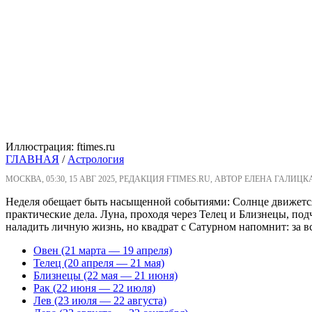
Иллюстрация: ftimes.ru
ГЛАВНАЯ
/
Астрология
МОСКВА, 05:30, 15 АВГ 2025, РЕДАКЦИЯ FTIMES.RU, АВТОР ЕЛЕНА ГАЛИЦК
Неделя обещает быть насыщенной событиями: Солнце движется 
практические дела. Луна, проходя через Телец и Близнецы, по
наладить личную жизнь, но квадрат с Сатурном напомнит: за в
Овен (21 марта — 19 апреля)
Телец (20 апреля — 21 мая)
Близнецы (22 мая — 21 июня)
Рак (22 июня — 22 июля)
Лев (23 июля — 22 августа)