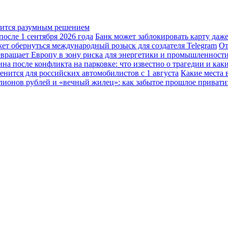
овится разумным решением
осле 1 сентября 2026 года
Банк может заблокировать карту даж
жет обернуться международный розыск для создателя Telegram
От
вращает Европу в зону риска для энергетики и промышленност
а после конфликта на парковке: что известно о трагедии и каки
енится для российских автомобилистов с 1 августа
Какие места 
лионов рублей и «вечный жилец»: как забытое прошлое привати