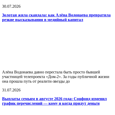
30.07.2026
Золотая жила скандала: как Алёна Водонаева превратила
резкие высказывания в медийный капитал
Алёна Водонаева давно перестала быть просто бывшей
участницей телепроекта «Дом-2». За годы публичной жизни
она прошла путь от реалити-звезды до
31.07.2026
Выплаты семьям в августе 2026 года: Соцфонд изменил
график перечислений — кому и когда придут деньги