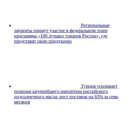
Региональные
лауреаты примут участие в федеральном этапе
программы «100 лучших товаров России», где
представят свою продукцию
Турция усиливает
позиции крупнейшего импортерa российского
подсолнечного масла: рост поставок на 63% за семь
месяцев