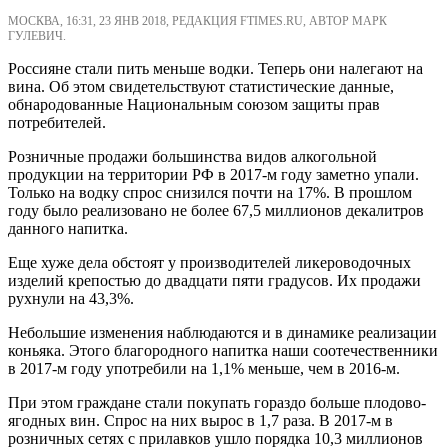
МОСКВА, 16:31, 23 ЯНВ 2018, РЕДАКЦИЯ FTIMES.RU, АВТОР МАРК
ГУЛЕВИЧ.
Россияне стали пить меньше водки. Теперь они налегают на
вина. Об этом свидетельствуют статистические данные,
обнародованные Национальным союзом защиты прав
потребителей.
Розничные продажи большинства видов алкогольной
продукции на территории РФ в 2017-м году заметно упали.
Только на водку спрос снизился почти на 17%. В прошлом
году было реализовано не более 67,5 миллионов декалитров
данного напитка.
Еще хуже дела обстоят у производителей ликероводочных
изделий крепостью до двадцати пяти градусов. Их продажи
рухнули на 43,3%.
Небольшие изменения наблюдаются и в динамике реализации
коньяка. Этого благородного напитка наши соотечественники
в 2017-м году употребили на 1,1% меньше, чем в 2016-м.
При этом граждане стали покупать гораздо больше плодово-
ягодных вин. Спрос на них вырос в 1,7 раза. В 2017-м в
розничных сетях с прилавков ушло порядка 10,3 миллионов