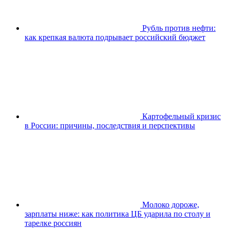
Рубль против нефти:
как крепкая валюта подрывает российский бюджет
Картофельный кризис
в России: причины, последствия и перспективы
Молоко дороже,
зарплаты ниже: как политика ЦБ ударила по столу и
тарелке россиян