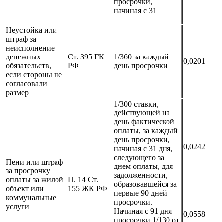
просрочки,
начиная с 31
Неустойка или
штраф за
неисполнение
денежных
Ст. 395 ГК
1/360 за каждый
0,0201
обязательств,
РФ
день просрочки
если стороны не
согласовали
размер
1/300 ставки,
действующей на
день фактической
оплаты, за каждый
день просрочки,
0,0242
начиная с 31 дня,
следующего за
Пени или штраф
днем оплаты, для
за просрочку
задолженности,
оплаты за жилой
П. 14 Ст.
образовавшейся за
объект или
155 ЖК РФ
первые 90 дней
коммунальные
просрочки.
услуги
Начиная с 91 дня
0,0558
просрочки 1/130 от