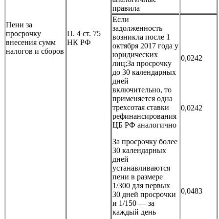
правила
Если
Пени за
задолженность
просрочку
П. 4 ст. 75
возникла после 1
внесения сумм
НК РФ
октября 2017 года у
налогов и сборов
юридических
0,0242
лиц;За просрочку
до 30 календарных
дней
включительно, то
применяется одна
трехсотая ставки
0,0242
рефинансирования
ЦБ РФ аналогично
За просрочку более
30 календарных
дней
устанавливаются
пени в размере
1/300 для первых
0,0483
30 дней просрочки
и 1/150 — за
каждый день