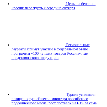
Цены на бензин в
России: чего ждать к середине октября
Региональные
лауреаты примут участие в федеральном этапе
программы «100 лучших товаров России», где
представят свою продукцию
Турция усиливает
позиции крупнейшего импортерa российского
подсолнечного масла: рост поставок на 63% за семь