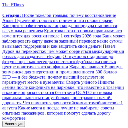
The FTimes
Сегодня:
После тяжёлой травмы: почему восстановление
Аллы Пугачёвой стало испытанием и что говорят врачи
Банкротство физических лиц: когда процедура становится
разумным решением
Криптовалюта по новым правилам: что
изменится для россиян после 1 сентября 2026 года
Банк может
заблокировать карту даже за законный перевод: какие суммы
вызывают подозрения и как защитить свои деньги
Павел
Дуров на перекрёстке: чем может обернуться международный
розыск для создателя Telegram
От кумиров стадионов до
фигур спора: как легенды советского футбола оказались в
центре политического конфликта
Жара превращает Европу в
зону риска для энергетики и промышленности
300 баллов
ЕГЭ — и без бюджета: почему высший результат не
гарантирует место в вузе мечты
Смерть учёного Никиты
Зезина после конфликта на парковке: что известно о трагедии
и какие вопросы остаются без ответа
ОСАГО по новым
правилам: выплаты станут больше, но страховка начнёт
дорожать. Что изменится для российских автомобилистов с 1
августа
Какие места в поезде лучше не выбирать: советы
опытных пассажиров, которые помогут сделать дорогу
комфортнее
Навигация