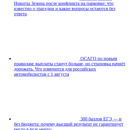
Никиты Зезина после конфликта на парковке: что
известно о трагедии и какие вопросы остаются без
ответа
ОСАГО по новым
правилам: выплаты станут больше, но страховка начнёт
дорожать. Что изменится для российских
автомобилистов с 1 августа
300 баллов ЕГЭ — и
без бюджета: почему высший результат не гарантирует
место в вузе мечты