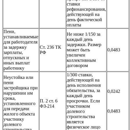
ставки
рефинансирования,
действующей на
день фактической
оплаты
Пени,
Не ниже 1/150 за
устанавливаемые
каждый день
для работодателя
задержки. Размер
за задержку
Ст. 236 ТК
может быть
0,0483
зарплаты,
РФ
увеличен
отпускных и
коллективным
иных выплат
договором
работнику
1/300 ставки,
Неустойка или
действующей на
пени
день исполнения
застройщика при
обязательства, за
0,0242
нарушении им
каждый день
срока,
П. 2 ст. 6
просрочки. Если
установленного
ФЗ-214
участником
для передачи
0,0483
долевого
жилого объекта
строительства
участнику
является
долевого
физическое лицо
строительства