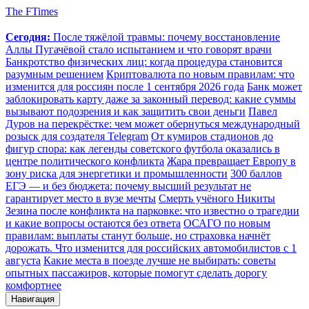
The FTimes
Сегодня:
После тяжёлой травмы: почему восстановление
Аллы Пугачёвой стало испытанием и что говорят врачи
Банкротство физических лиц: когда процедура становится
разумным решением
Криптовалюта по новым правилам: что
изменится для россиян после 1 сентября 2026 года
Банк может
заблокировать карту даже за законный перевод: какие суммы
вызывают подозрения и как защитить свои деньги
Павел
Дуров на перекрёстке: чем может обернуться международный
розыск для создателя Telegram
От кумиров стадионов до
фигур спора: как легенды советского футбола оказались в
центре политического конфликта
Жара превращает Европу в
зону риска для энергетики и промышленности
300 баллов
ЕГЭ — и без бюджета: почему высший результат не
гарантирует место в вузе мечты
Смерть учёного Никиты
Зезина после конфликта на парковке: что известно о трагедии
и какие вопросы остаются без ответа
ОСАГО по новым
правилам: выплаты станут больше, но страховка начнёт
дорожать. Что изменится для российских автомобилистов с 1
августа
Какие места в поезде лучше не выбирать: советы
опытных пассажиров, которые помогут сделать дорогу
комфортнее
Навигация