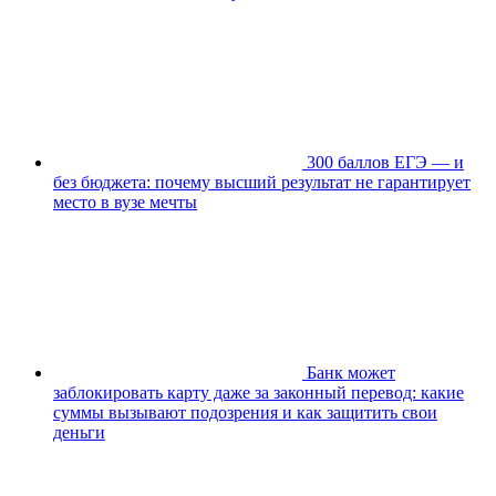
300 баллов ЕГЭ — и
без бюджета: почему высший результат не гарантирует
место в вузе мечты
Банк может
заблокировать карту даже за законный перевод: какие
суммы вызывают подозрения и как защитить свои
деньги