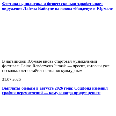
Фестиваль, политика и бизнес: сколько зарабатывает
окружение Лаймы Вайкуле на новом «Рандеву» в Юрмале
В латвийской Юрмале вновь стартовал музыкальный
фестиваль Laima Rendezvous Jurmala — проект, который уже
несколько лет остаётся не только культурным
31.07.2026
Выплаты семьям в августе 2026 года: Соцфонд изменил
график перечислений — кому и когда придут деньги