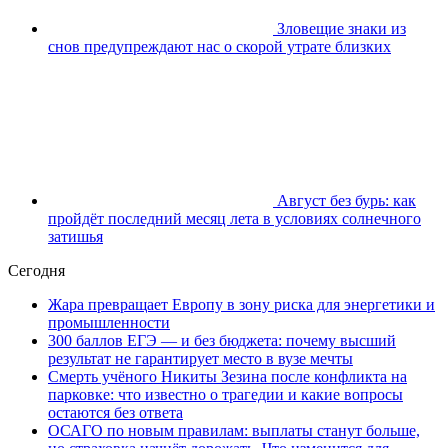
Зловещие знаки из
снов предупреждают нас о скорой утрате близких
Август без бурь: как
пройдёт последний месяц лета в условиях солнечного
затишья
Сегодня
Жара превращает Европу в зону риска для энергетики и
промышленности
300 баллов ЕГЭ — и без бюджета: почему высший
результат не гарантирует место в вузе мечты
Смерть учёного Никиты Зезина после конфликта на
парковке: что известно о трагедии и какие вопросы
остаются без ответа
ОСАГО по новым правилам: выплаты станут больше,