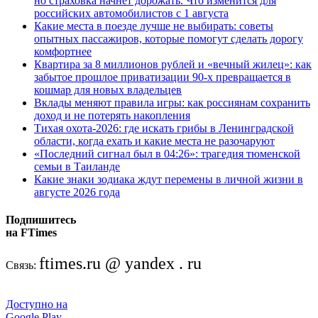
но страховка начнёт дорожать. Что изменится для
российских автомобилистов с 1 августа
Какие места в поезде лучше не выбирать: советы
опытных пассажиров, которые помогут сделать дорогу
комфортнее
Квартира за 8 миллионов рублей и «вечный жилец»: как
забытое прошлое приватизации 90-х превращается в
кошмар для новых владельцев
Вклады меняют правила игры: как россиянам сохранить
доход и не потерять накопления
Тихая охота-2026: где искать грибы в Ленинградской
области, когда ехать и какие места не разочаруют
«Последний сигнал был в 04:26»: трагедия тюменской
семьи в Таиланде
Какие знаки зодиака ждут перемены в личной жизни в
августе 2026 года
Подпишитесь
на FTimes
ftimes.ru @ yandex . ru
Связь:
Доступно на
Google Play