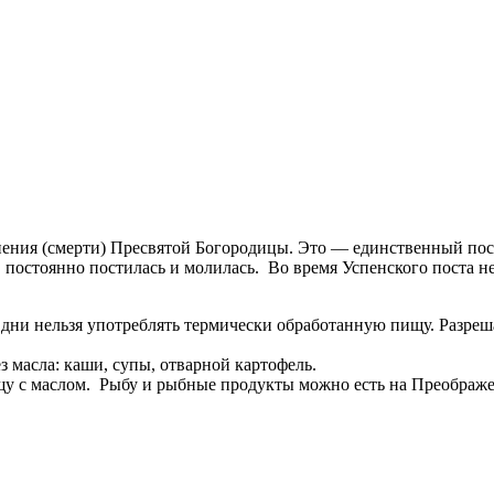
спения (смерти) Пресвятой Богородицы. Это — единственный по
, постоянно постилась и молилась. Во время Успенского поста н
ти дни нельзя употреблять термически обработанную пищу. Разре
 масла: каши, супы, отварной картофель.
у с маслом. Рыбу и рыбные продукты можно есть на Преображе