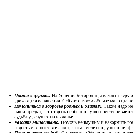
Пойти в церковь.
На Успение Богородицы каждый верующи
урожая для освящения. Сейчас о таком обычае мало где в
Помолиться о здоровье родных и близких.
Также надо не
наши предки, в этот день особенно чутко прислушиваетс
судьба у девушек на выданье.
Раздать милостыню.
Помочь неимущим и накормить голо
радость и защиту все люди, в том числе и те, у кого нет 
Планировать свадьбу.
С праздника Успения родители дев