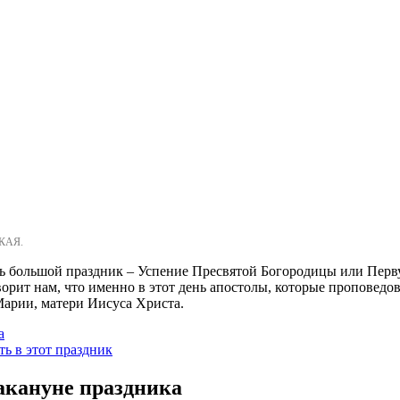
КАЯ.
ать большой праздник – Успение Пресвятой Богородицы или Пер
ворит нам, что именно в этот день апостолы, которые проповедо
Марии, матери Иисуса Христа.
а
ть в этот праздник
акануне праздника