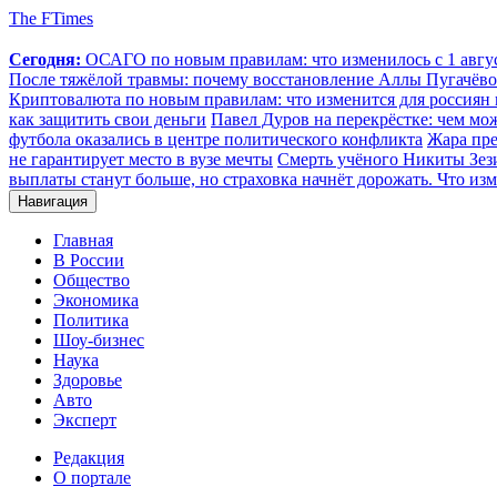
The FTimes
Сегодня:
ОСАГО по новым правилам: что изменилось с 1 август
После тяжёлой травмы: почему восстановление Аллы Пугачёвой
Криптовалюта по новым правилам: что изменится для россиян п
как защитить свои деньги
Павел Дуров на перекрёстке: чем мо
футбола оказались в центре политического конфликта
Жара пре
не гарантирует место в вузе мечты
Смерть учёного Никиты Зезин
выплаты станут больше, но страховка начнёт дорожать. Что изм
Навигация
Главная
В России
Общество
Экономика
Политика
Шоу-бизнес
Наука
Здоровье
Авто
Эксперт
Редакция
О портале