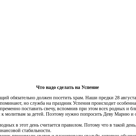
Что надо сделать на Успение
й обязательно должен посетить храм. Наши предки 28 августа 
споминают, но служба на праздник Успения происходит особенна
пременно поставить свечу, вспомнив при этом всех родных и бли
я к молитвам за детей. Поэтому нужно попросить Деву Марию и о
дных в этот день считается правилом. Потому что в такой ден
финансовой стабильности.
ушек принимали сватов и планировали свадьбу, которую обычно 