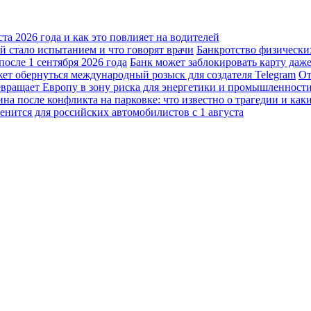
а 2026 года и как это повлияет на водителей
 стало испытанием и что говорят врачи
Банкротство физически
осле 1 сентября 2026 года
Банк может заблокировать карту даж
жет обернуться международный розыск для создателя Telegram
От
вращает Европу в зону риска для энергетики и промышленност
а после конфликта на парковке: что известно о трагедии и каки
енится для российских автомобилистов с 1 августа