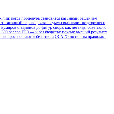
х лиц: когда процедура становится разумным решением
е за законный перевод: какие суммы вызывают подозрения и
 кумиров стадионов до фигур спора: как легенды советского
и
300 баллов ЕГЭ — и без бюджета: почему высший результат
е вопросы остаются без ответа
ОСАГО по новым правилам: