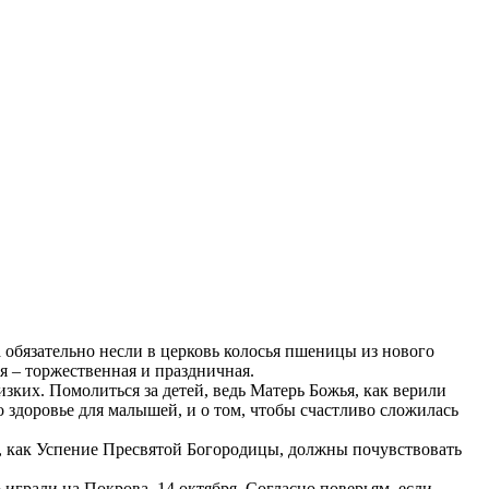
обязательно несли в церковь колосья пшеницы из нового
я – торжественная и праздничная.
зких. Помолиться за детей, ведь Матерь Божья, как верили
 здоровье для малышей, и о том, чтобы счастливо сложилась
ь, как Успение Пресвятой Богородицы, должны почувствовать
играли на Покрова, 14 октября. Согласно поверьям, если